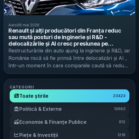
Auto
06 mai 2026
Renault și alți producători din Franța reduc
sau mută posturi de inginerie și R&D -
delocalizările și AI cresc presiunea pe
„gulerele albe”, inclusiv în România
Restructurările din auto ajung la inginerie și R&D, iar
România riscă să fie prinsă între delocalizări și AI ,
într-un moment în care companiile caută să reducă
rapid costurile și să mute activități cu valoare
adăugată mai aproape de noile centre de producție.
O analiză preluată de Economedia arată că
CATEGORII
„gulerele albe” din industrie – inclusiv ingineri și
Toate știrile
23423
dezvoltatori – nu mai sunt protejați de valul de
Politică & Externe
10663
delocalizări și de accelerarea utilizării inteligenței
artificiale. În industria auto și în sectoarele conexe,
Economie & Finanțe Publice
812
semnalele vin din Franța, dar mecanismele descrise
(mutarea activităților, comprimarea costurilor,
Piețe & Investiții
1216