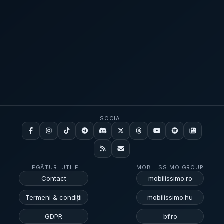
producția. De ce contează pentru România:
„delocalizări extinse” și presiune pe cost Analiza
descrie o schimbare de etapă: după ce
delocalizările au lovit masiv producția, acum sunt
vizate tot mai des sarcini „cognitive” și activități de
proiectare, inginerie și suport. În plus, apare un
fenomen mai greu de surprins în statistici, numit de
economiști „delocalizări extinse”: companiile nu
mută neapărat posturi existente, ci investesc și
angajează direct în străinătate, ceea ce reduce
SOCIAL
implicit volumul de muncă ce ar fi fost făcut în țara
de origine. Un exemplu din text: Renault a anunțat
deschiderea unui centru de inginerie în China în
2025 pentru dezvoltarea noului Twingo electric, iar
LEGĂTURI UTILE
MOBILISSIMO GROUP
temerea exprimată este că, simultan cu reduceri de
Contact
mobilissimo.ro
posturi în Franța sau România, efectivele ar putea
crește în India (la centrul din Madras). Rolul
Termeni & condiții
mobilissimo.hu
inteligenței artificiale: risc pe termen scurt și
GDPR
bf.ro
problemă de formare pe termen lung Pe lângă