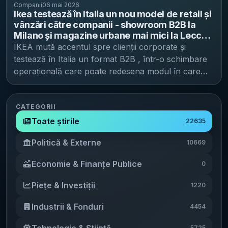
Companii
06 mai 2026
Ikea testează în Italia un nou model de retail și
vânzări către companii - showroom B2B la
Milano și magazine urbane mai mici la Lecce
și Perugia
IKEA mută accentul spre clienții corporate și
testează în Italia un format B2B , într-o schimbare
operațională care poate redesena modul în care
grupul își crește vânzările pe piețele mature,
potrivit Libertatea . Italia devine prima piață unde
sunt pilotate atât o zonă dedicată companiilor, cât și
CATEGORII
magazine urbane mai mici, apropiate de clienți.
Toate știrile
22635
Italia, piață-pilot pentru B2B și magazine de
Politică & Externe
10669
proximitate Planul include deschiderea, în toamnă,
a unui showroom B2B la Milano, în magazinul din
Economie & Finanțe Publice
0
Carugate, a declarat CEO-ul Ikea Italia, Alpaslan
Deliloglu , într-un interviu pentru Corriere della
Piețe & Investiții
1220
Sera (link în sursa citată). Spațiul va fi dedicat
exclusiv soluțiilor pentru firme. În paralel,
Industrii & Fonduri
4454
compania pregătește un nou format de magazine
Tehnologie & Știință
5725