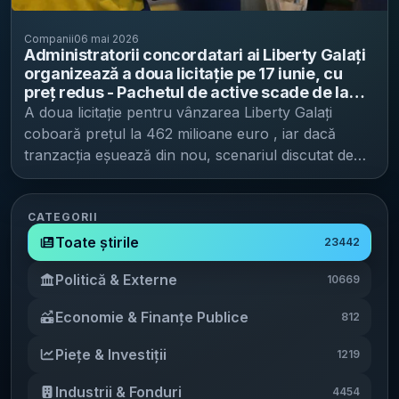
Companii
06 mai 2026
Administratorii concordatari ai Liberty Galați
organizează a doua licitație pe 17 iunie, cu
preț redus - Pachetul de active scade de la
709 milioane euro la 462 milioane euro, iar
A doua licitație pentru vânzarea Liberty Galați
Borza indică posibilă preluare de către stat
coboară prețul la 462 milioane euro , iar dacă
dacă nu se vinde
tranzacția eșuează din nou, scenariul discutat de
administratorii concordatari este ca statul să ajungă
să preia combinatul în contul creanțelor, potrivit
Profit . A doua licitație de vânzare este programată
CATEGORII
pentru 17 iunie, după ce instanța confirmă
Toate știrile
23442
modificarea planului de restructurare (deja
Politică & Externe
10669
aprobată de creditori), a declarat pentru publicație
Remus Borza , președintele Euro Insol, unul dintre
Economie & Finanțe Publice
812
administratorii concordatari ai companiei (celălalt
fiind CITR). Preț redus semnificativ față de prima
Piețe & Investiții
1219
tentativă Pachetul de două active funcționale
scoase la vânzare — Liberty Galați și Liberty
Industrii & Fonduri
4454