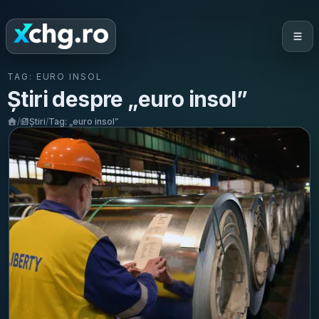
TAG:
EURO INSOL
Știri despre „
euro insol
”
/
Știri
/
Tag: „
euro insol
”