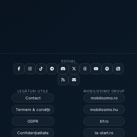
preia în contul creanțelor sale!”
[...]
SOCIAL
LEGĂTURI UTILE
MOBILISSIMO GROUP
Contact
mobilissimo.ro
Termeni & condiții
mobilissimo.hu
GDPR
bf.ro
Confidențialitate
la-start.ro