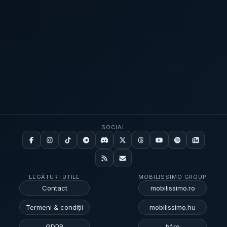
declarațiilor sale. În același timp, articolul notează
că participanții de pe piața de predicții Kalshi indică
o probabilitate de 24% pentru o recesiune în 2026,
în scădere cu 10% în ultimele 30 de zile. Separat,
Biroul de Statistică a Muncii din SUA (BLS) a
raportat că indicele prețurilor de consum (CPI) a
crescut cu 3,3% în aprilie, față de aceeași lună a
anului anterior. Piața rămâne împărțită: unii văd încă
risc de coborâre sub 60.000 de dolari Comentariile
lui Visser contrazic o percepție tot mai răspândită în
industria cripto, potrivit căreia 2026 ar putea avea
SOCIAL
încă spațiu de scădere, inclusiv sub minimul anual
de 60.000 de dolari (aprox. 276.000 lei) din 6
februarie. Cointelegraph amintește și de opinia
traderului Peter Brandt, care a spus la final de
LEGĂTURI UTILE
MOBILISSIMO GROUP
martie că minimul din 2026 s-ar putea să nu fi fost
Contact
mobilissimo.ro
atins și că Bitcoin ar putea retesta sau chiar coborî
„ușor sub” nivelurile din septembrie sau octombrie,
Termeni & condiții
mobilissimo.hu
pe care le-ar considera apoi „minimul ciclului de
GDPR
bf.ro