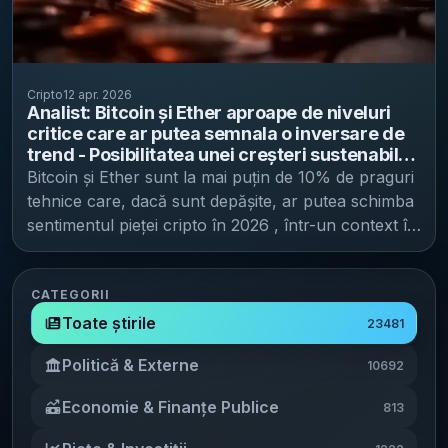
Cripto
12 apr. 2026
Analist: Bitcoin și Ether aproape de niveluri
critice care ar putea semnala o inversare de
trend - Posibilitatea unei creșteri sustenabile
pe piața cripto în 2026
Bitcoin și Ether sunt la mai puțin de 10% de praguri
tehnice care, dacă sunt depășite, ar putea schimba
sentimentul pieței cripto în 2026 , într-un context în
care tot mai multe voci din industrie vorbesc despre
un nou an de scăderi, potrivit Cointelegraph .
Macro-analistul Jordi Visser a spus că un scenariu
CATEGORII
în care Bitcoin trece peste 76.000 de dolari (aprox.
Toate știrile
23481
349.600 lei), iar Ethereum peste 2.400 de dolari
Politică & Externe
10692
(aprox. 11.040 lei) ar putea marca „începutul unei
mișcări sustenabile” în acest an, pe fondul
Economie & Finanțe Publice
813
convingerii sale că economia SUA nu va intra în
recesiune. „Dacă tranzacționăm peste 76.000 de