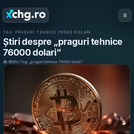
TAG:
PRAGURI TEHNICE 76000 DOLARI
Știri despre „
praguri tehnice
76000 dolari
”
/
Știri
/
Tag: „
praguri tehnice 76000 dolari
”