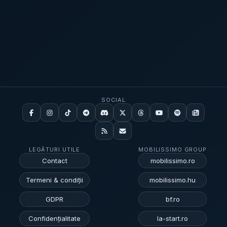
unor interimari. Bolojan a sugerat într-un interviu
cale”, inclusiv varianta trecerii în opoziție. Dacă
radio că este pregătit să conducă un guvern
PSD își retrage sprijinul, Bolojan ar rămâne fără
minoritar atât timp cât Constituția permite sau până
majoritate parlamentară, iar opțiunile descrise în
la pierderea unei moțiuni de cenzură și a spus că
material sunt: continuarea cu un guvern minoritar;
Partidul Liberal ar refuza să formeze o altă coaliție
trecerea în opoziție; susținerea unui alt candidat la
cu social-democrații „în forma actuală. ”
[...]
funcția de prim-ministru pentru refacerea alianței.
Dacă miniștrii social-democrați demisionează din
cabinet, premierul ar avea la dispoziție 45 de zile
SOCIAL
pentru a cere un vot de încredere în Parlament,
perioadă în care își păstrează atribuțiile după
numirea unor interimari. Bolojan a indicat, într-un
interviu radio de vineri, că ar fi pregătit să conducă
LEGĂTURI UTILE
MOBILISSIMO GROUP
un guvern minoritar dacă Constituția permite sau
Contact
mobilissimo.ro
până la pierderea unui vot de neîncredere și a mai
spus că Partidul Liberal ar refuza refacerea coaliției
Termeni & condiții
mobilissimo.hu
cu PSD în formatul actual.
[...]
GDPR
bf.ro
Confidențialitate
la-start.ro