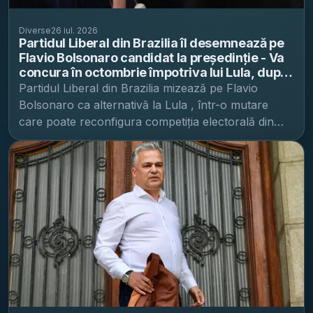
Diverse
26 iul. 2026
Partidul Liberal din Brazilia îl desemnează pe
Flavio Bolsonaro candidat la președinție - Va
concura în octombrie împotriva lui Lula, după
condamnarea lui Jair Bolsonaro
Partidul Liberal din Brazilia mizează pe Flavio
Bolsonaro ca alternativă la Lula , într-o mutare
care poate reconfigura competiția electorală din
octombrie și readuce în prim-plan brandul politic
„Bolsonaro”, în pofida condamnării fostului
președinte. Informațiile sunt prezentate de Digi24 .
Flavio Bolsonaro, senator și fiul cel mare al lui Jair
Bolsonaro , a fost desemnat de principalul partid de
dreapta din Brazilia pentru a-l înfrunta pe
președintele de stânga Luiz Inacio Lula da Silva la
alegerile prezidențiale din octombrie, potrivit
France24, citat de Digi24. Nominalizarea a fost
făcută în cadrul unei convenții a Partidului Liberal
(PL) la São Paulo, unde urmează să fie oficializat