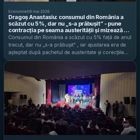
Economie
09 mai 2026
Dragoș Anastasiu: consumul din România a
scăzut cu 5%, dar nu „s-a prăbușit” - pune
contracția pe seama austerității și mizează pe
fondurile PNRR
Consumul din România a scăzut cu 5% față de anul
trecut, dar nu „s-a prăbușit” , iar ajustarea era de
așteptat după pachetul de austeritate și corecțiile
fiscale, susține Dragoș Anastasiu, potrivit Antena 3
. Mesajul central: economia trece printr-o
contracție „dureroasă”, însă nu ar fi într-o criză
economică, iar revenirea ar depinde în mare
măsură de intrarea fondurilor europene, inclusiv
din PNRR . De ce contează: consumul încetinește,
iar companiile devin prudente Anastasiu afirmă că
scăderea consumului era previzibilă după măsurile
de austeritate adoptate de Guvernul Bolojan și că
mediul de afaceri reacționează prin prudență. În
același timp, avertizează că o criză politică ar fi fost