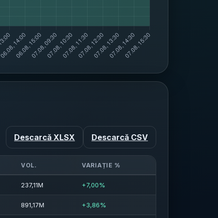
Descarcă XLSX
Descarcă CSV
VOL.
VARIAȚIE %
237,11M
+7,00%
891,17M
+3,86%