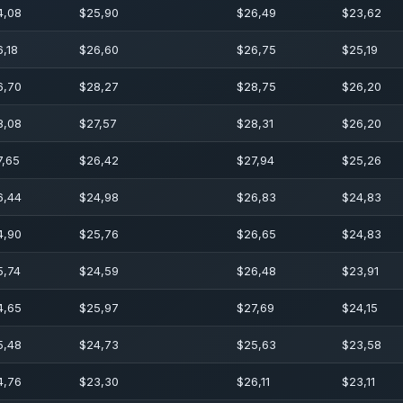
4,08
$
25,90
$
26,49
$
23,62
6,18
$
26,60
$
26,75
$
25,19
6,70
$
28,27
$
28,75
$
26,20
8,08
$
27,57
$
28,31
$
26,20
7,65
$
26,42
$
27,94
$
25,26
6,44
$
24,98
$
26,83
$
24,83
4,90
$
25,76
$
26,65
$
24,83
5,74
$
24,59
$
26,48
$
23,91
4,65
$
25,97
$
27,69
$
24,15
5,48
$
24,73
$
25,63
$
23,58
4,76
$
23,30
$
26,11
$
23,11