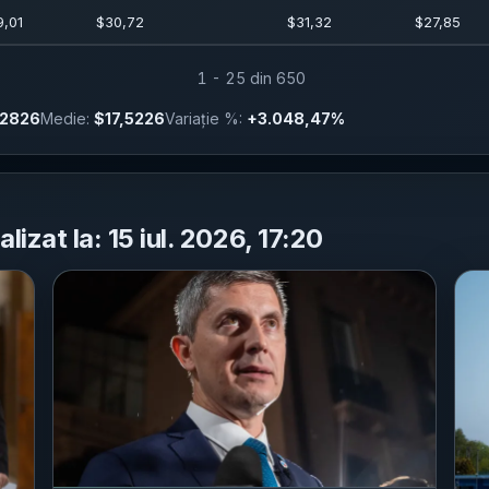
9,01
$
30,72
$
31,32
$
27,85
1 - 25 din 650
,2826
Medie:
$17,5226
Variație %:
+3.048,47%
lizat la: 15 iul. 2026, 17:20