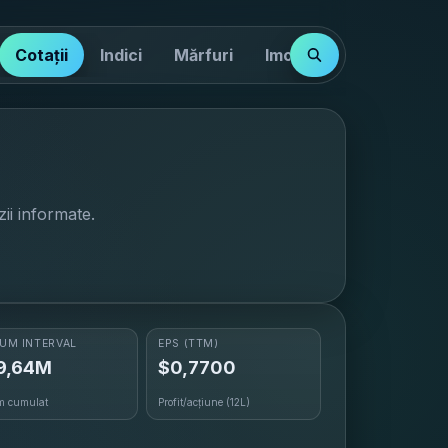
Cotații
Indici
Mărfuri
Imobiliare
zii informate.
UM INTERVAL
EPS
(TTM)
9,64M
$0,7700
m cumulat
Profit/acțiune (12L)