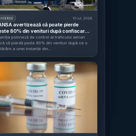
10 iul. 2026
DIVERSE
ANSA avertizează că poate pierde
este 80% din venituri după confiscarea
axelor de rută de către Eurocontrol -
enția poloneză de control al traficului aerian
scă să piardă peste 80% din venituri după ce o
sură legată de litigiul Poloniei cu Pfizer
tărâre a unei instanțe din...
rivind vaccinurile COVID-19