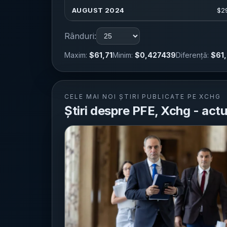
AUGUST 2024
$
2
Rânduri:
Maxim:
$61,71
Minim:
$0,427439
Diferență:
$61
CELE MAI NOI ȘTIRI PUBLICATE PE XCHG
Știri despre PFE, Xchg - actua