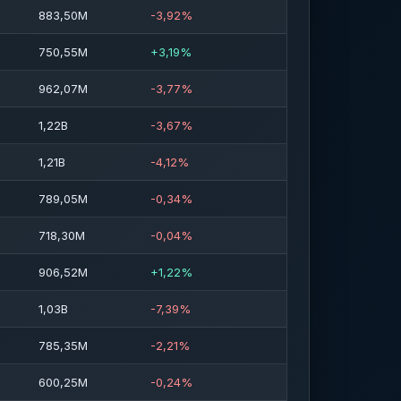
883,50M
-3,92%
750,55M
+3,19%
962,07M
-3,77%
1,22B
-3,67%
1,21B
-4,12%
789,05M
-0,34%
718,30M
-0,04%
906,52M
+1,22%
1,03B
-7,39%
785,35M
-2,21%
600,25M
-0,24%