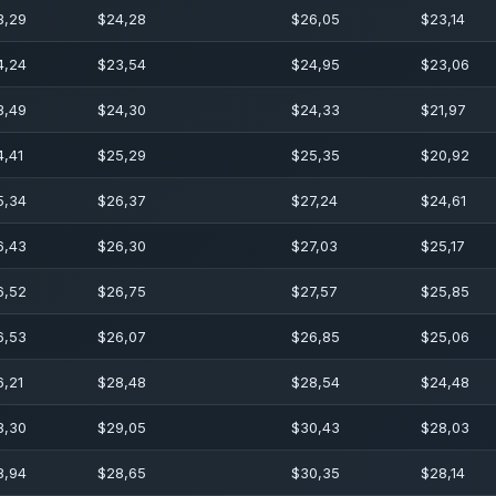
3,29
$
24,28
$
26,05
$
23,14
4,24
$
23,54
$
24,95
$
23,06
3,49
$
24,30
$
24,33
$
21,97
4,41
$
25,29
$
25,35
$
20,92
5,34
$
26,37
$
27,24
$
24,61
6,43
$
26,30
$
27,03
$
25,17
6,52
$
26,75
$
27,57
$
25,85
6,53
$
26,07
$
26,85
$
25,06
6,21
$
28,48
$
28,54
$
24,48
8,30
$
29,05
$
30,43
$
28,03
8,94
$
28,65
$
30,35
$
28,14