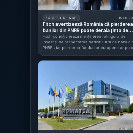
15 iul. 2
BUGETUL DE STAT
Fitch avertizează România că pierderea
banilor din PNRR poate deraia ținta de
deficit de 6,2% - risc de tăieri de investiț
Fitch condiționează menținerea ratingului de
investiții de respectarea deficitului și de banii di
și concedieri la stat pentru a evita
PNRR , iar pierderea fondurilor europene ar put
retrogradarea la „junk”
forța...