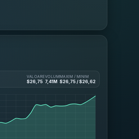
VALOARE
VOLUM
MAXIM / MINIM
$
26,75
7,41M
$
26,75
/ $
26,62