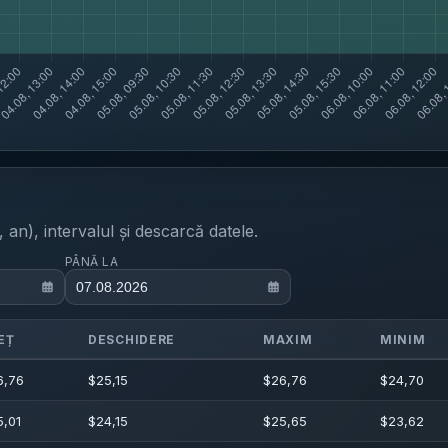
an), intervalul și descarcă datele.
PÂNĂ LA
EȚ
DESCHIDERE
MAXIM
MINIM
6,76
$
25,15
$
26,76
$
24,70
5,01
$
24,15
$
25,65
$
23,62