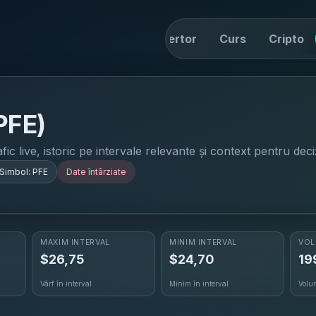
ome
Știri
Drive
Convertor
Curs
Cripto
PFE
)
ic live, istoric pe intervale relevante și context pentru deci
Simbol:
PFE
Date întârziate
MAXIM INTERVAL
MINIM INTERVAL
VOL
$
26,75
$
24,70
19
Vârf în interval
Minim în interval
Volu