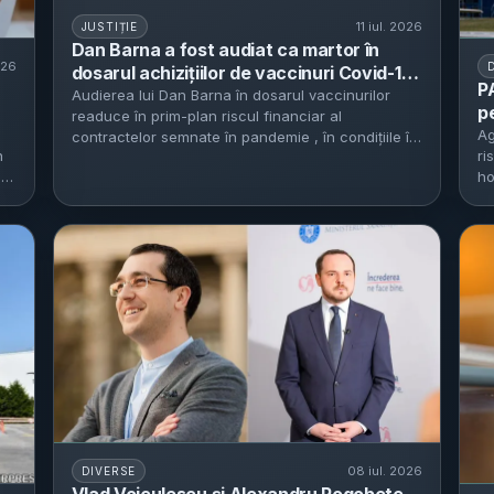
11 iul. 2026
JUSTIȚIE
Dan Barna a fost audiat ca martor în
026
dosarul achizițiilor de vaccinuri Covid-19
P
- Ancheta DNA vizează contracte de
Audierea lui Dan Barna în dosarul vaccinurilor
p
readuce în prim-plan riscul financiar al
peste 1 miliard de euro și obligații de circa
ii
t
Ag
contractelor semnate în pandemie , în condițiile în
600 milioane de euro către Pfizer
n
ri
mă
care...
ea
ho
p
08 iul. 2026
DIVERSE