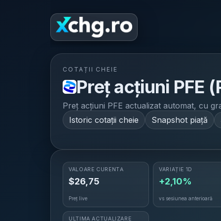
H
COTAȚII CHEIE
Preț acțiuni
PFE
(
Preț acțiuni
PFE
actualizat automat, cu graf
Istoric cotații cheie
Snapshot piață
VALOARE CURENTĂ
VARIAȚIE 1D
$
26,75
+2,10%
Preț live
vs sesiunea anterioară
ULTIMA ACTUALIZARE