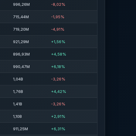
996,26M
-8,02%
715,44M
-1,95%
719,20M
-4,91%
921,29M
+1,56%
896,93M
+4,58%
990,47M
+6,18%
1,04B
-3,26%
1,76B
+4,42%
1,41B
-3,26%
1,10B
+2,91%
911,25M
+6,31%