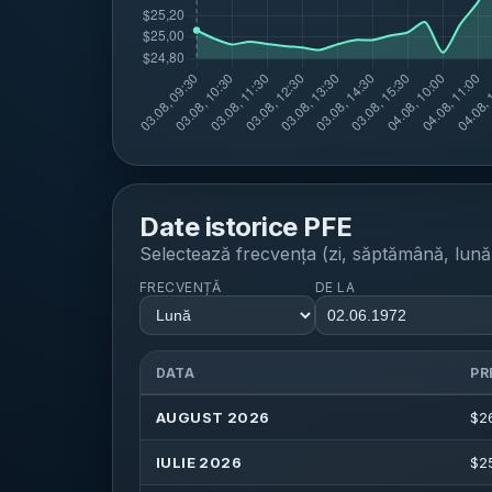
Date istorice
PFE
Selectează frecvența (zi, săptămână, lună, 
FRECVENȚĂ
DE LA
DATA
PR
AUGUST 2026
$
2
IULIE 2026
$
2