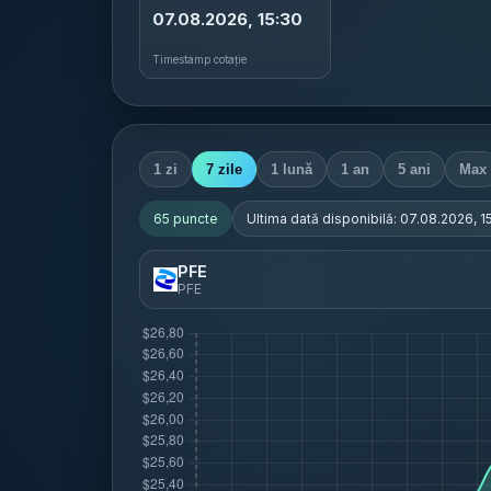
07.08.2026, 15:30
Timestamp cotație
1 zi
7 zile
1 lună
1 an
5 ani
Max
65
puncte
Ultima dată disponibilă:
07.08.2026, 1
PFE
PFE