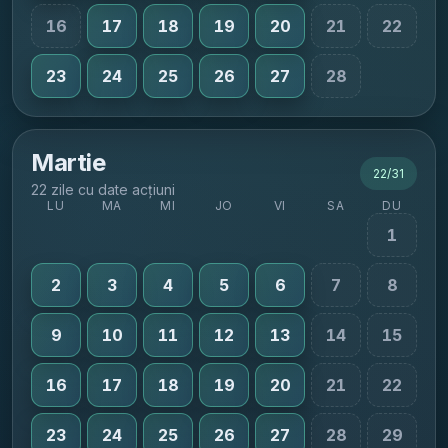
16
17
18
19
20
21
22
23
24
25
26
27
28
Martie
22
/
31
22 zile cu date acțiuni
LU
MA
MI
JO
VI
SA
DU
1
2
3
4
5
6
7
8
9
10
11
12
13
14
15
16
17
18
19
20
21
22
23
24
25
26
27
28
29