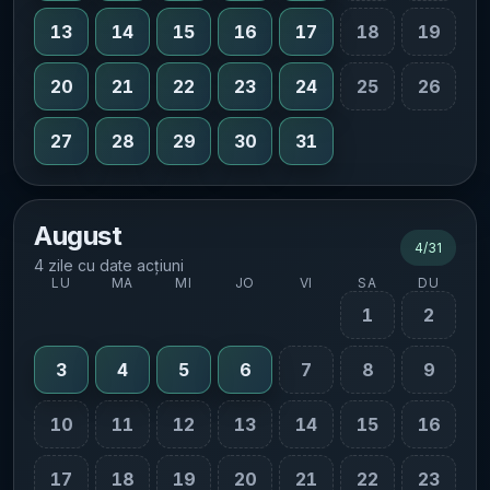
13
14
15
16
17
18
19
20
21
22
23
24
25
26
27
28
29
30
31
August
4
/
31
4 zile cu date acțiuni
LU
MA
MI
JO
VI
SA
DU
1
2
3
4
5
6
7
8
9
10
11
12
13
14
15
16
17
18
19
20
21
22
23