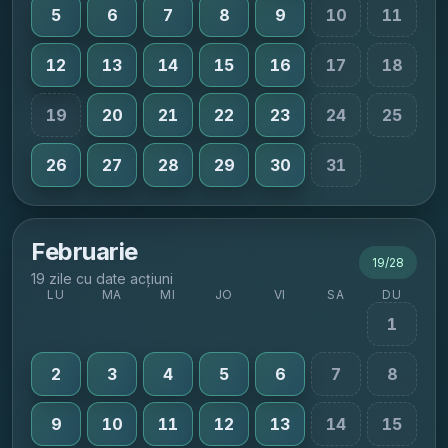
5
6
7
8
9
10
11
12
13
14
15
16
17
18
19
20
21
22
23
24
25
26
27
28
29
30
31
Februarie
19
/
28
19 zile cu date acțiuni
LU
MA
MI
JO
VI
SA
DU
1
2
3
4
5
6
7
8
9
10
11
12
13
14
15