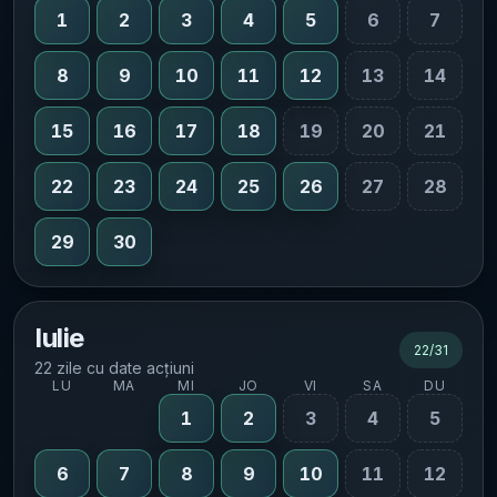
1
2
3
4
5
6
7
8
9
10
11
12
13
14
15
16
17
18
19
20
21
22
23
24
25
26
27
28
29
30
Iulie
22
/
31
22 zile cu date acțiuni
LU
MA
MI
JO
VI
SA
DU
1
2
3
4
5
6
7
8
9
10
11
12