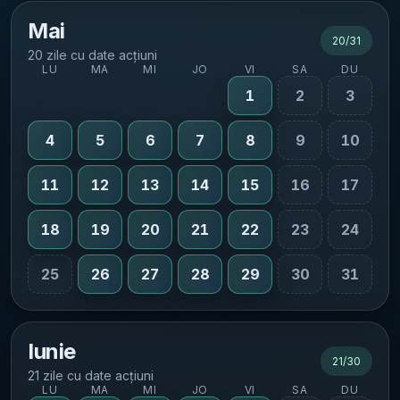
Mai
20
/
31
20 zile cu date acțiuni
LU
MA
MI
JO
VI
SA
DU
1
2
3
4
5
6
7
8
9
10
11
12
13
14
15
16
17
18
19
20
21
22
23
24
25
26
27
28
29
30
31
Iunie
21
/
30
21 zile cu date acțiuni
LU
MA
MI
JO
VI
SA
DU