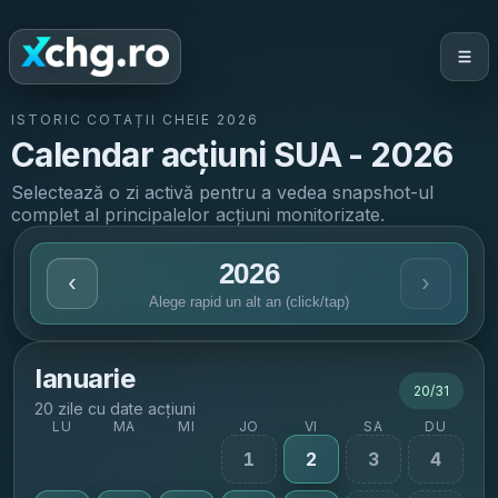
ISTORIC COTAȚII CHEIE
2026
Calendar acțiuni SUA -
2026
Selectează o zi activă pentru a vedea snapshot-ul
complet al principalelor acțiuni monitorizate.
2026
‹
›
Alege rapid un alt an (click/tap)
Ianuarie
20
/
31
20 zile cu date acțiuni
LU
MA
MI
JO
VI
SA
DU
1
2
3
4