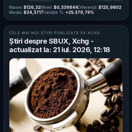
Maxim:
$126,32
Minim:
$0,339844
Diferență:
$125,9802
Medie:
$34,3717
Variație %:
+25.379,79%
CELE MAI NOI ȘTIRI PUBLICATE PE XCHG
Știri despre SBUX, Xchg -
actualizat la: 21 iul. 2026, 12:18