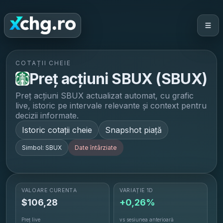
COTAȚII CHEIE
Preț acțiuni
SBUX
(
SBUX
)
Preț acțiuni
SBUX
actualizat automat, cu grafic
live, istoric pe intervale relevante și context pentru
decizii informate.
Istoric cotații cheie
Snapshot piață
Simbol:
SBUX
Date întârziate
VALOARE CURENTĂ
VARIAȚIE 1D
$
106,28
+0,26%
Preț live
vs sesiunea anterioară