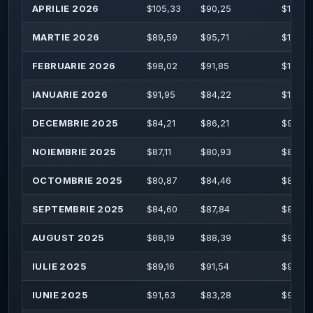
APRILIE 2026
$
105,33
$
90,25
$
107,2
MARTIE 2026
$
89,59
$
95,71
$
102,4
FEBRUARIE 2026
$
98,02
$
91,85
$
101,2
IANUARIE 2026
$
91,95
$
84,22
$
104,8
DECEMBRIE 2025
$
84,21
$
86,21
$
90,58
NOIEMBRIE 2025
$
87,11
$
80,93
$
89,06
OCTOMBRIE 2025
$
80,87
$
84,46
$
87,54
SEPTEMBRIE 2025
$
84,60
$
87,84
$
89,99
AUGUST 2025
$
88,19
$
88,39
$
94,85
IULIE 2025
$
89,16
$
91,54
$
98,89
IUNIE 2025
$
91,63
$
83,28
$
95,91