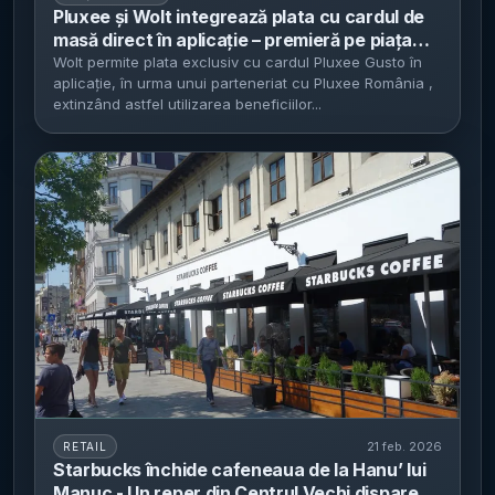
Pluxee și Wolt integrează plata cu cardul de
masă direct în aplicație – premieră pe piața
locală
Wolt permite plata exclusiv cu cardul Pluxee Gusto în
aplicație, în urma unui parteneriat cu Pluxee România ,
extinzând astfel utilizarea beneficiilor...
21 feb. 2026
RETAIL
Starbucks închide cafeneaua de la Hanu’ lui
Manuc - Un reper din Centrul Vechi dispare