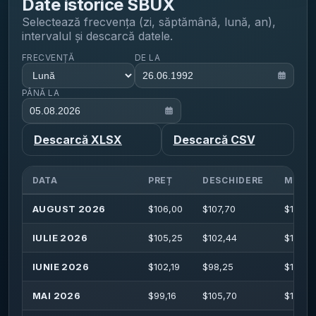
Date istorice
SBUX
Selectează frecvența (zi, săptămână, lună, an),
intervalul și descarcă datele.
FRECVENȚĂ
DE LA
PÂNĂ LA
Descarcă XLSX
Descarcă CSV
DATA
PREȚ
DESCHIDERE
MAXI
AUGUST 2026
$
106,00
$
107,70
$
108,3
IULIE 2026
$
105,25
$
102,44
$
109,2
IUNIE 2026
$
102,19
$
98,25
$
104,9
MAI 2026
$
99,16
$
105,70
$
108,8