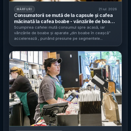
21 iul. 2026
MĂRFURI
Consumatorii se mută de la capsule și cafea
măcinată la cafea boabe - vânzările de boabe
și aparatele „din boabe în ceașcă” cresc
Scumpirea cafelei mută consumul spre acasă, iar
vânzările de boabe și aparate „din boabe în ceașcă”
puternic în Europa de Vest
accelerează , punând presiune pe segmentele...