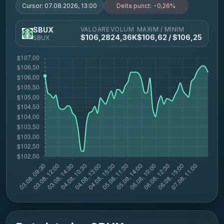
Cursor:
07.08.2026, 13:00
Delta punct:
-0,26%
VALOARE
VOLUM
MAXIM / MINIM
SBUX
$
106,28
24,36K
$
106,62
/ $
106,25
SBUX