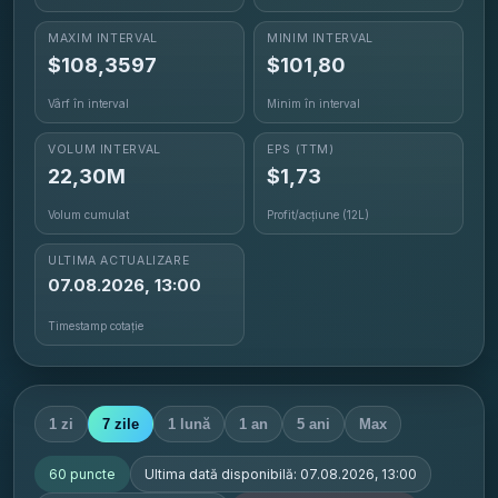
MAXIM INTERVAL
MINIM INTERVAL
$
108,3597
$
101,80
Vârf în interval
Minim în interval
VOLUM INTERVAL
EPS
(TTM)
22,30M
$1,73
Volum cumulat
Profit/acțiune (12L)
ULTIMA ACTUALIZARE
07.08.2026, 13:00
Timestamp cotație
1 zi
7 zile
1 lună
1 an
5 ani
Max
60
puncte
Ultima dată disponibilă:
07.08.2026, 13:00