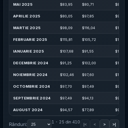
MAI 2025
$
83,95
$
80,71
$
87,78
APRILIE 2025
$
80,05
$
97,85
$
99,75
MARTIE 2025
$
98,09
$
116,04
$
117,46
FEBRUARIE 2025
$
115,81
$
105,72
$
116,0
IANUARIE 2025
$
107,68
$
91,55
$
110,3
DECEMBRIE 2024
$
91,25
$
102,00
$
102,2
NOIEMBRIE 2024
$
102,46
$
97,60
$
103,3
OCTOMBRIE 2024
$
97,70
$
97,49
$
99,42
SEPTEMBRIE 2024
$
97,49
$
94,13
$
99,51
AUGUST 2024
$
94,57
$
77,89
$
98,72
1 - 25 din 410
Rânduri:
|<
<
>
>|