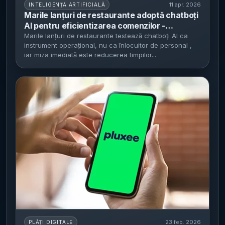
11 apr. 2026
INTELIGENȚĂ ARTIFICIALĂ
Marile lanțuri de restaurante adoptă chatboți
AI pentru eficientizarea comenzilor -
Tehnologia promite să transforme industria
Marile lanțuri de restaurante testează chatboți AI ca
instrument operațional, nu ca înlocuitor de personal ,
alimentară și să sprijine angajații
iar miza imediată este reducerea timpilor...
23 feb. 2026
PLĂȚI DIGITALE