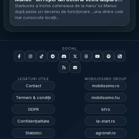
după 12 ani
Starbucks a închis cafeneaua de la Hanu’ lui Manuc
după peste un deceniu de funcționare , una dintre cele
mai cunoscute locații...
SOCIAL
LEGĂTURI UTILE
MOBILISSIMO GROUP
Contact
mobilissimo.ro
Termeni & condiții
mobilissimo.hu
GDPR
bf.ro
Confidențialitate
la-start.ro
Statistici
agronet.ro