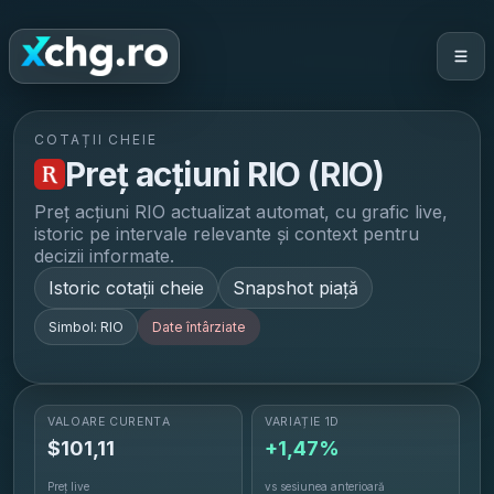
COTAȚII CHEIE
Preț acțiuni
RIO
(
RIO
)
Preț acțiuni
RIO
actualizat automat, cu grafic live,
istoric pe intervale relevante și context pentru
decizii informate.
Istoric cotații cheie
Snapshot piață
Simbol:
RIO
Date întârziate
VALOARE CURENTĂ
VARIAȚIE 1D
$
101,11
+1,47%
Preț live
vs sesiunea anterioară