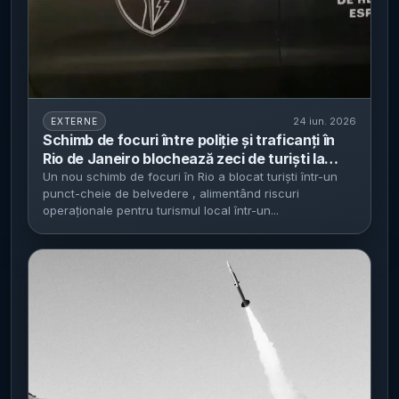
24 iun. 2026
EXTERNE
Schimb de focuri între poliție și traficanți în
Rio de Janeiro blochează zeci de turiști la
punctul de belvedere Dona Marta - al doilea
Un nou schimb de focuri în Rio a blocat turiști într-un
punct-cheie de belvedere , alimentând riscuri
incident din 2026, pe fondul unui turism
operaționale pentru turismul local într-un...
internațional record în 2025