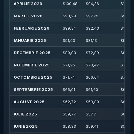
APRILIE 2026
$
100,48
$
94,36
$
101,3
MARTIE 2026
$
93,29
$
97,75
$
99,78
FEBRUARIE 2026
$
99,34
$
92,43
$
101,5
IANUARIE 2026
$
91,03
$
81,13
$
97,11
DECEMBRIE 2025
$
80,03
$
72,89
$
82,36
NOIEMBRIE 2025
$
71,95
$
70,47
$
72,57
OCTOMBRIE 2025
$
71,74
$
66,64
$
73,76
SEPTEMBRIE 2025
$
66,01
$
61,60
$
66,33
AUGUST 2025
$
62,72
$
59,80
$
63,84
IULIE 2025
$
59,77
$
57,71
$
64,76
IUNIE 2025
$
58,33
$
59,41
$
59,86