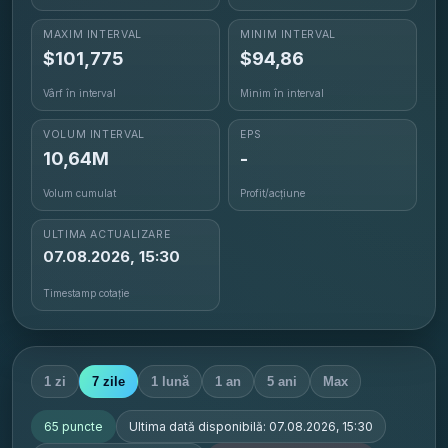
MAXIM INTERVAL
MINIM INTERVAL
$
101,775
$
94,86
Vârf în interval
Minim în interval
VOLUM INTERVAL
EPS
10,64M
-
Volum cumulat
Profit/acțiune
ULTIMA ACTUALIZARE
07.08.2026, 15:30
Timestamp cotație
1 zi
7 zile
1 lună
1 an
5 ani
Max
65
puncte
Ultima dată disponibilă:
07.08.2026, 15:30