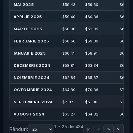
MAI 2025
$
59,43
$
59,60
$
62,80
APRILIE 2025
$
59,40
$
60,36
$
61,88
MARTIE 2025
$
60,08
$
62,09
$
64,43
FEBRUARIE 2025
$
60,56
$
59,39
$
64,74
IANUARIE 2025
$
60,41
$
58,91
$
62,49
DECEMBRIE 2024
$
58,81
$
63,34
$
65,91
NOIEMBRIE 2024
$
62,84
$
65,67
$
68,18
OCTOMBRIE 2024
$
64,89
$
70,86
$
72,08
SEPTEMBRIE 2024
$
71,17
$
61,00
$
71,48
AUGUST 2024
$
63,27
$
64,82
$
65,22
1 - 25 din 434
Rânduri:
|<
<
>
>|