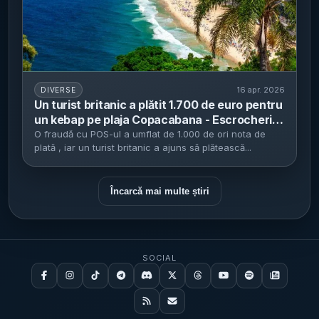
16 apr. 2026
DIVERSE
Un turist britanic a plătit 1.700 de euro pentru
un kebap pe plaja Copacabana - Escrocheria
implică manipularea terminalului de plată și
O fraudă cu POS-ul a umflat de 1.000 de ori nota de
plată , iar un turist britanic a ajuns să plătească...
vizează turiștii străini
Încarcă mai multe știri
SOCIAL