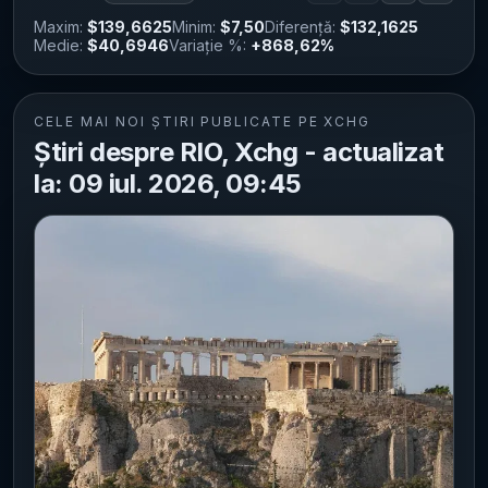
Maxim:
$139,6625
Minim:
$7,50
Diferență:
$132,1625
Medie:
$40,6946
Variație %:
+868,62%
CELE MAI NOI ȘTIRI PUBLICATE PE XCHG
Știri despre RIO, Xchg - actualizat
la: 09 iul. 2026, 09:45