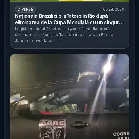
08 iul. 2026
DIVERSE
Naționala Braziliei s-a întors la Rio după
eliminarea de la Cupa Mondială cu un singur
jucător în avion - Danilo a fost singurul
Logistica lotului Braziliei s-a „spart” imediat după
eliminare , iar zborul oficial de întoarcere la Rio de
fotbalist din delegația care a zburat acasă,
Janeiro a avut la bord...
potrivit AS.com