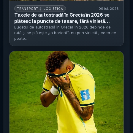
09 iul. 2026
TRANSPORT ȘI LOGISTICĂ
Taxele de autostradă în Grecia în 2026 se
plătesc la puncte de taxare, fără vinietă
națională - Drumul Promachonas–Atena
Bugetul de autostradă în Grecia în 2026 depinde de
rută și se plătește „la barieră”, nu prin vinietă , ceea ce
ajunge la circa 41–42 euro pe sens pentru
poate...
autoturisme