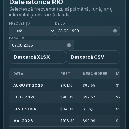
Date istorice
RIO
Selectează frecvența (zi, săptămână, lună, an),
intervalul și descarcă datele.
FRECVENȚĂ
DE LA
PÂNĂ LA
Descarcă XLSX
Descarcă CSV
DATA
PREȚ
DESCHIDERE
MAXI
AUGUST 2026
$
101,10
$
95,55
$
101,7
IULIE 2026
$
96,85
$
92,57
$
97,53
IUNIE 2026
$
94,93
$
106,16
$
112,21
MAI 2026
$
106,39
$
99,99
$
112,5