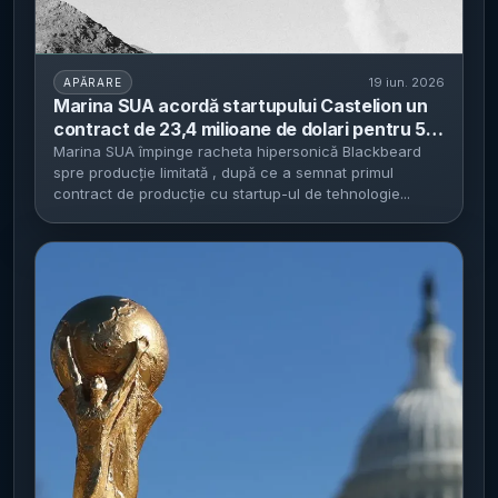
19 iun. 2026
APĂRARE
Marina SUA acordă startupului Castelion un
contract de 23,4 milioane de dolari pentru 50
de rachete hipersonice Blackbeard -
Marina SUA împinge racheta hipersonică Blackbeard
spre producție limitată , după ce a semnat primul
programul trece de la testare la pre-
contract de producție cu startup-ul de tehnologie...
producție, cu livrări estimate până în 2027