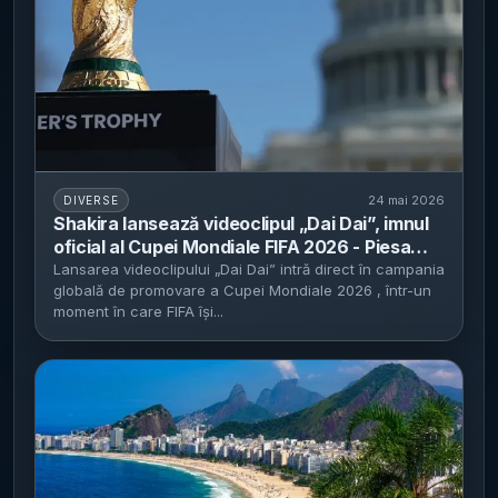
24 mai 2026
DIVERSE
Shakira lansează videoclipul „Dai Dai”, imnul
oficial al Cupei Mondiale FIFA 2026 - Piesa
este folosită în campania promoțională a
Lansarea videoclipului „Dai Dai” intră direct în campania
globală de promovare a Cupei Mondiale 2026 , într-un
turneului din SUA, Canada și Mexic
moment în care FIFA își...