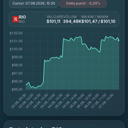
Cursor:
07.08.2026, 15:30
Delta punct:
-0,35%
VALOARE
VOLUM
MAXIM / MINIM
RIO
$
101,11
394,48K
$
101,47
/ $
101,10
RIO