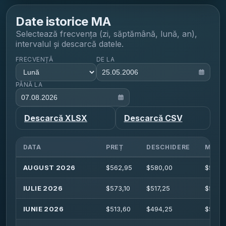
Date istorice
MA
Selectează frecvența (zi, săptămână, lună, an),
intervalul și descarcă datele.
FRECVENȚĂ
DE LA
PÂNĂ LA
Descarcă XLSX
Descarcă CSV
DATA
PREȚ
DESCHIDERE
MAXI
AUGUST 2026
$
562,95
$
580,00
$
583,
IULIE 2026
$
573,10
$
517,25
$
582,
IUNIE 2026
$
513,60
$
494,25
$
515,