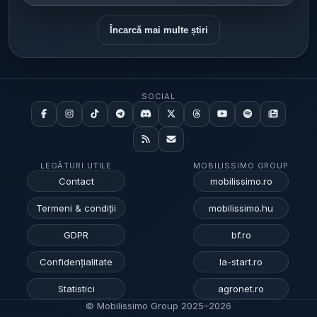
Încarcă mai multe știri
SOCIAL
LEGĂTURI UTILE
MOBILISSIMO GROUP
Contact
mobilissimo.ro
Termeni & condiții
mobilissimo.hu
GDPR
bf.ro
Confidențialitate
la-start.ro
Statistici
agronet.ro
© Mobilissimo Group 2025–
2026