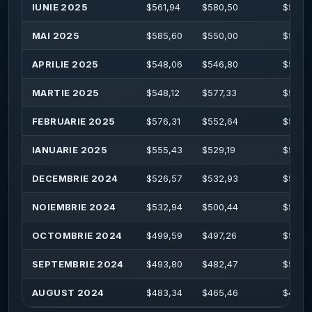
IUNIE 2025
$
561,94
$
580,50
$
594,
MAI 2025
$
585,60
$
550,00
$
588,
APRILIE 2025
$
548,06
$
546,80
$
551,1
MARTIE 2025
$
548,12
$
577,33
$
582,
FEBRUARIE 2025
$
576,31
$
552,64
$
576,
IANUARIE 2025
$
555,43
$
529,19
$
576,
DECEMBRIE 2024
$
526,57
$
532,93
$
537,
NOIEMBRIE 2024
$
532,94
$
500,44
$
535,
OCTOMBRIE 2024
$
499,59
$
497,26
$
527,
SEPTEMBRIE 2024
$
493,80
$
482,47
$
501,
AUGUST 2024
$
483,34
$
465,46
$
485,