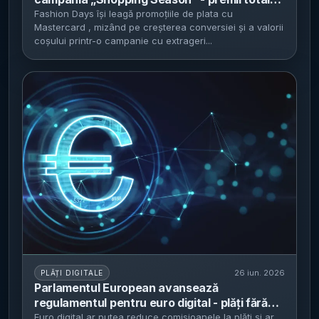
de 32.000 de lei și voucher maxim de 2.000
Fashion Days își leagă promoțiile de plata cu
Mastercard , mizând pe creșterea conversiei și a valorii
de lei pentru plăți cu card eligibile
coșului printr-o campanie cu extrageri...
26 iun. 2026
PLĂȚI DIGITALE
Parlamentul European avansează
regulamentul pentru euro digital - plăți fără
comisioane pentru utilizatori și plafon de
Euro digital ar putea reduce comisioanele la plăți și ar