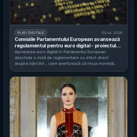
02 iul. 2026
PLĂȚI DIGITALE
Comisiile Parlamentului European avansează
regulamentul pentru euro digital - proiectul
vizează plăți pan-europene fără dependență
Aprobarea euro digital în Parlamentul European
deschide o miză de reglementare cu efect direct
de Visa/Mastercard, dar ridică riscuri pentru
asupra băncilor , care avertizează că noua monedă...
lichiditatea băncilor