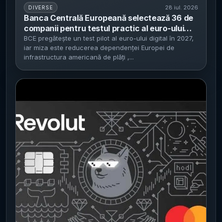
28 iul. 2026
DIVERSE
Banca Centrală Europeană selectează 36 de
companii pentru testul practic al euro-ului
digital - faza pilot începe în a doua jumătate
BCE pregătește un test pilot al euro-ului digital în 2027,
iar miza este reducerea dependenței Europei de
din 2027 și vizează reducerea dependenței
infrastructura americană de plăți ,...
de Visa și Mastercard