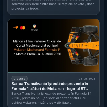
schimba echilibrul dintre bănci și rețelele private , dacă
3.000–4.000 euro în portofel
proiectul va trece...
25 iun. 2026
DIVERSE
Banca Transilvania își extinde prezența în
Formula 1 alături de McLaren - logo-ul BT
apare la Marele Premiu al Austriei 2026 și
Banca Transilvania își extinde prezența în Formula 1 în
2026 , printr-un nou „episod” al parteneriatului cu
banca oferă cashback în weekendurile de
echipa McLaren, mizând pe vizibilitate...
cursă