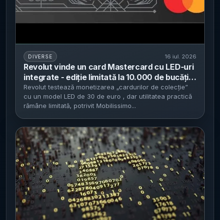
16 iul. 2026
DIVERSE
Revolut vinde un card Mastercard cu LED-uri
integrate - ediție limitată la 10.000 de bucăți,
la circa 30 de euro, cu utilitate contestată
Revolut testează monetizarea „cardurilor de colecție”
cu un model LED de 30 de euro , dar utilitatea practică
rămâne limitată, potrivit Mobilissimo...