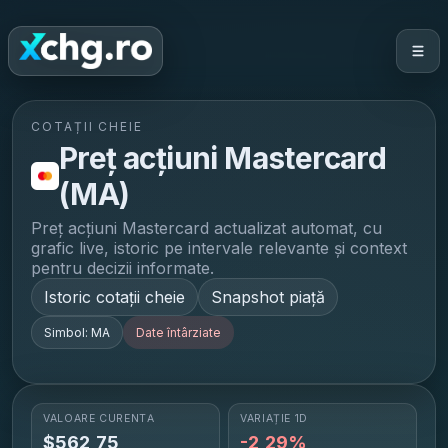
COTAȚII CHEIE
Preț acțiuni
Mastercard
(
MA
)
Preț acțiuni
Mastercard
actualizat automat, cu
grafic live, istoric pe intervale relevante și context
pentru decizii informate.
Istoric cotații cheie
Snapshot piață
Simbol:
MA
Date întârziate
VALOARE CURENTĂ
VARIAȚIE 1D
$
562,75
-2,29%