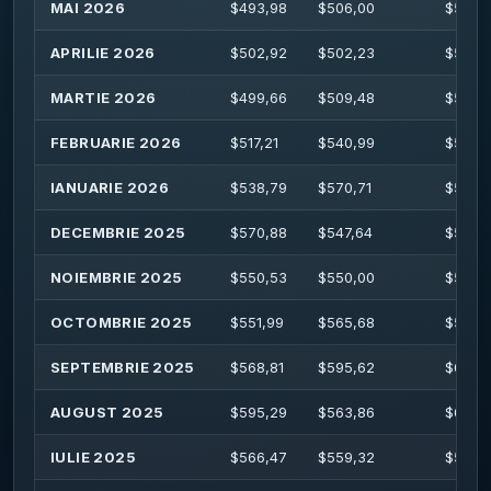
MAI 2026
$
493,98
$
506,00
$
512,
APRILIE 2026
$
502,92
$
502,23
$
534,
MARTIE 2026
$
499,66
$
509,48
$
526,
FEBRUARIE 2026
$
517,21
$
540,99
$
561,
IANUARIE 2026
$
538,79
$
570,71
$
589,
DECEMBRIE 2025
$
570,88
$
547,64
$
582,
NOIEMBRIE 2025
$
550,53
$
550,00
$
565,
OCTOMBRIE 2025
$
551,99
$
565,68
$
586,
SEPTEMBRIE 2025
$
568,81
$
595,62
$
601,
AUGUST 2025
$
595,29
$
563,86
$
601,
IULIE 2025
$
566,47
$
559,32
$
579,