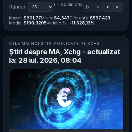
1 - 25 din 243
Rânduri:
|<
<
>
>|
Maxim:
$601,77
Minim:
$4,347
Diferență:
$597,423
Medie:
$190,3205
Variație %:
+11.628,13%
CELE MAI NOI ȘTIRI PUBLICATE PE XCHG
Știri despre MA, Xchg - actualizat
la: 28 iul. 2026, 08:04