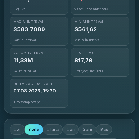
Preț live
vs sesiunea anterioară
MAXIM INTERVAL
MINIM INTERVAL
$
583,7089
$
561,62
Vârf în interval
Minim în interval
VOLUM INTERVAL
EPS
(TTM)
11,38M
$17,79
Volum cumulat
Profit/acțiune (12L)
ULTIMA ACTUALIZARE
07.08.2026, 15:30
Timestamp cotație
1 zi
7 zile
1 lună
1 an
5 ani
Max