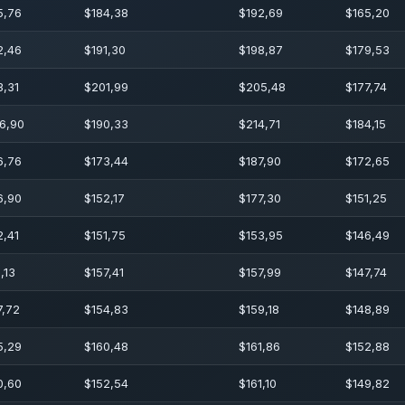
5,76
$
184,38
$
192,69
$
165,20
2,46
$
191,30
$
198,87
$
179,53
3,31
$
201,99
$
205,48
$
177,74
6,90
$
190,33
$
214,71
$
184,15
6,76
$
173,44
$
187,90
$
172,65
6,90
$
152,17
$
177,30
$
151,25
2,41
$
151,75
$
153,95
$
146,49
,13
$
157,41
$
157,99
$
147,74
7,72
$
154,83
$
159,18
$
148,89
5,29
$
160,48
$
161,86
$
152,88
0,60
$
152,54
$
161,10
$
149,82