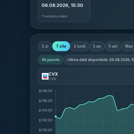
06.08.2026, 15:30
Timestamp cotație
1 zi
7 zile
1 lună
1 an
5 ani
Max
65
puncte
Ultima dată disponibilă:
06.08.2026, 1
CVX
CVX