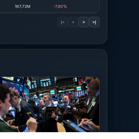
167,72M
-7,80%
|<
<
>
>|