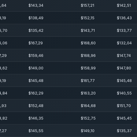
1,64
$
143,34
$
157,21
$
142,51
3,19
$
138,49
$
152,15
$
136,43
6,70
$
135,42
$
143,71
$
133,77
6,06
$
167,29
$
168,60
$
132,04
7,29
$
159,46
$
168,96
$
147,74
8,62
$
149,00
$
158,99
$
147,80
9,19
$
145,48
$
161,77
$
145,48
4,84
$
162,29
$
163,20
$
140,55
1,93
$
152,48
$
164,68
$
151,70
8,82
$
146,35
$
152,75
$
145,45
7,27
$
145,55
$
149,10
$
135,37