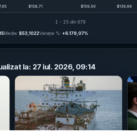
7,95
$
158,71
$
159,50
$
139,69
1 - 25 din 679
35
Medie:
$53,1022
Variație %:
+6.179,07%
alizat la: 27 iul. 2026, 09:14