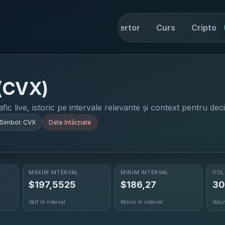
ome
Știri
Drive
Convertor
Curs
Cripto
(
CVX
)
ic live, istoric pe intervale relevante și context pentru deci
Simbol:
CVX
Date întârziate
MAXIM INTERVAL
MINIM INTERVAL
VOL
$
197,5525
$
186,27
30
Vârf în interval
Minim în interval
Volu