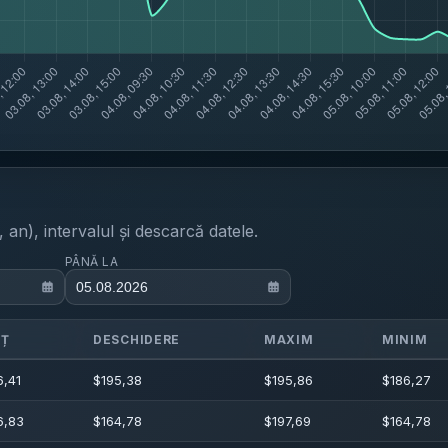
an), intervalul și descarcă datele.
PÂNĂ LA
EȚ
DESCHIDERE
MAXIM
MINIM
6,41
$
195,38
$
195,86
$
186,27
6,83
$
164,78
$
197,69
$
164,78