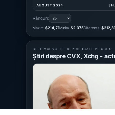
AUGUST 2024
$
14
Rânduri:
Maxim:
$214,71
Minim:
$2,375
Diferență:
$212,3
CELE MAI NOI ȘTIRI PUBLICATE PE XCHG
Știri despre CVX, Xchg - actu