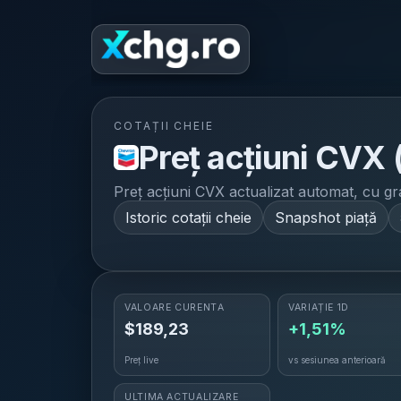
H
COTAȚII CHEIE
Preț acțiuni
CVX
Preț acțiuni
CVX
actualizat automat, cu graf
Istoric cotații cheie
Snapshot piață
VALOARE CURENTĂ
VARIAȚIE 1D
$
189,23
+1,51%
Preț live
vs sesiunea anterioară
ULTIMA ACTUALIZARE