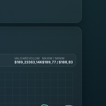
VALOARE
VOLUM
MAXIM / MINIM
$
189,23
363,14K
$
189,77
/ $
188,83