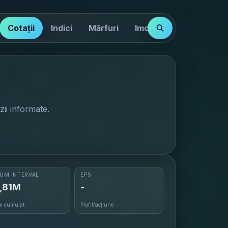
Cotații
Indici
Mărfuri
Imobiliare
zii informate.
UM INTERVAL
EPS
,81M
-
m cumulat
Profit/acțiune