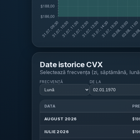
Date istorice
CVX
Selectează frecvența (zi, săptămână, lună, 
FRECVENȚĂ
DE LA
DATA
PR
AUGUST 2026
$
18
IULIE 2026
$
19