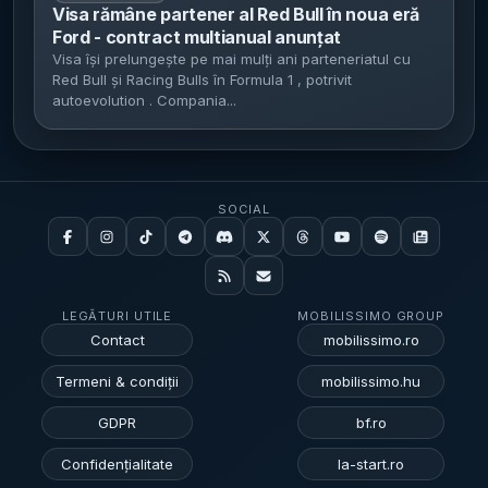
Visa rămâne partener al Red Bull în noua eră
Ford - contract multianual anunțat
Visa își prelungește pe mai mulți ani parteneriatul cu
Red Bull și Racing Bulls în Formula 1 , potrivit
autoevolution . Compania...
SOCIAL
LEGĂTURI UTILE
MOBILISSIMO GROUP
Contact
mobilissimo.ro
Termeni & condiții
mobilissimo.hu
GDPR
bf.ro
Confidențialitate
la-start.ro