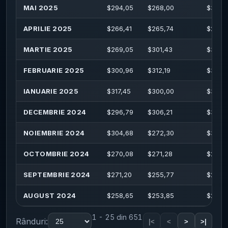
MAI 2025
$
294,05
$
268,00
$
303,
APRILIE 2025
$
266,41
$
265,74
$
277,
MARTIE 2025
$
269,05
$
301,43
$
303,
FEBRUARIE 2025
$
300,96
$
312,19
$
323,
IANUARIE 2025
$
317,45
$
300,00
$
326,
DECEMBRIE 2024
$
296,79
$
306,21
$
306,
NOIEMBRIE 2024
$
304,68
$
272,30
$
307,
OCTOMBRIE 2024
$
270,08
$
271,28
$
286,
SEPTEMBRIE 2024
$
271,20
$
255,77
$
272,
AUGUST 2024
$
258,65
$
253,85
$
261,
1 - 25 din 651
Rânduri:
|<
<
>
>|