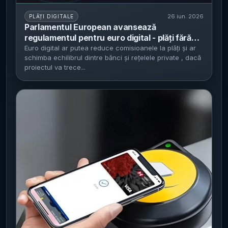
26 iun. 2026
PLĂȚI DIGITALE
Parlamentul European avansează
regulamentul pentru euro digital - plăți fără
comisioane pentru utilizatori și plafon de
Euro digital ar putea reduce comisioanele la plăți și ar
schimba echilibrul dintre bănci și rețelele private , dacă
3.000–4.000 euro în portofel
proiectul va trece...