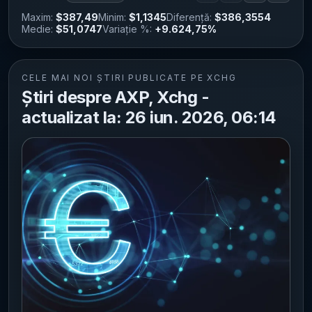
Maxim:
$387,49
Minim:
$1,1345
Diferență:
$386,3554
Medie:
$51,0747
Variație %:
+9.624,75%
CELE MAI NOI ȘTIRI PUBLICATE PE XCHG
Știri despre AXP, Xchg -
actualizat la: 26 iun. 2026, 06:14