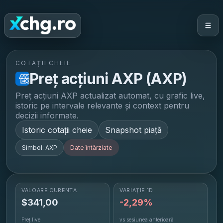
COTAȚII CHEIE
Preț acțiuni
AXP
(
AXP
)
Preț acțiuni
AXP
actualizat automat, cu grafic live,
istoric pe intervale relevante și context pentru
decizii informate.
Istoric cotații cheie
Snapshot piață
Simbol:
AXP
Date întârziate
VALOARE CURENTĂ
VARIAȚIE 1D
$
341,00
-2,29%
Preț live
vs sesiunea anterioară