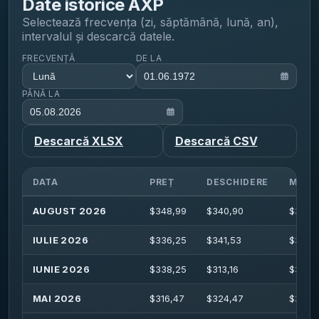
Date istorice
AXP
Selectează frecvența (zi, săptămână, lună, an),
intervalul și descarcă datele.
FRECVENȚĂ
DE LA
PÂNĂ LA
Descarcă XLSX
Descarcă CSV
DATA
PREȚ
DESCHIDERE
MAXI
AUGUST 2026
$
348,99
$
340,90
$
352,
IULIE 2026
$
336,25
$
341,53
$
363,1
IUNIE 2026
$
338,25
$
313,16
$
352,
MAI 2026
$
316,47
$
324,47
$
325,