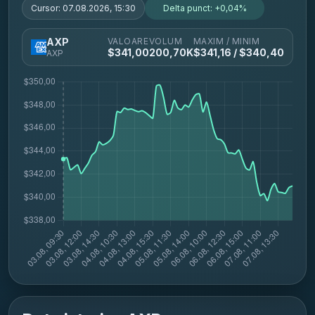
Cursor:
07.08.2026, 15:30
Delta punct:
+0,04%
VALOARE
VOLUM
MAXIM / MINIM
AXP
$
341,00
200,70K
$
341,16
/ $
340,40
AXP