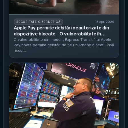
18 apr. 2026
SECURITATE CIBERNETICĂ
Apple Pay permite debitări neautorizate din
dispozitive blocate - O vulnerabilitate în
sistemul de plată contactless afectează
O vulnerabilitate din modul „ Express Transit ” al Apple
Pay poate permite debitări de pe un iPhone blocat , însă
utilizatorii, dar riscul este considerat scăzut
riscul...