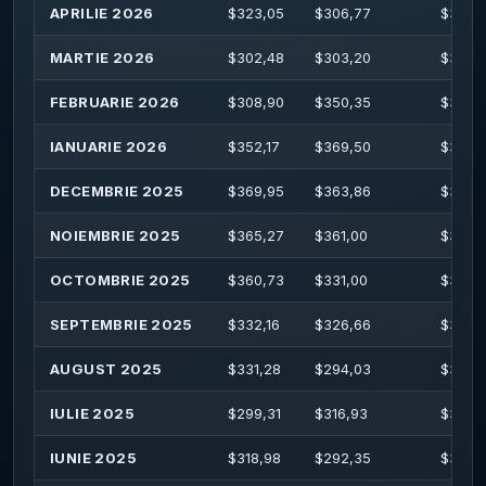
APRILIE 2026
$
323,05
$
306,77
$
339,
MARTIE 2026
$
302,48
$
303,20
$
312,
FEBRUARIE 2026
$
308,90
$
350,35
$
369,
IANUARIE 2026
$
352,17
$
369,50
$
386,
DECEMBRIE 2025
$
369,95
$
363,86
$
387,
NOIEMBRIE 2025
$
365,27
$
361,00
$
377,
OCTOMBRIE 2025
$
360,73
$
331,00
$
365,
SEPTEMBRIE 2025
$
332,16
$
326,66
$
349,1
AUGUST 2025
$
331,28
$
294,03
$
332,
IULIE 2025
$
299,31
$
316,93
$
329,1
IUNIE 2025
$
318,98
$
292,35
$
320,1