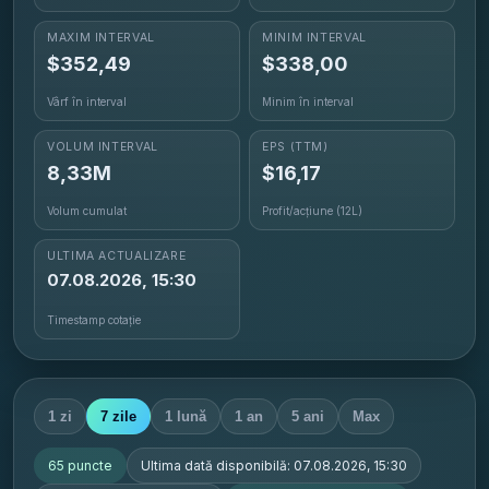
MAXIM INTERVAL
MINIM INTERVAL
$
352,49
$
338,00
Vârf în interval
Minim în interval
VOLUM INTERVAL
EPS
(TTM)
8,33M
$16,17
Volum cumulat
Profit/acțiune (12L)
ULTIMA ACTUALIZARE
07.08.2026, 15:30
Timestamp cotație
1 zi
7 zile
1 lună
1 an
5 ani
Max
65
puncte
Ultima dată disponibilă:
07.08.2026, 15:30