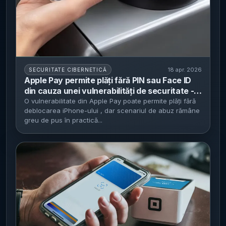
18 apr. 2026
SECURITATE CIBERNETICĂ
Apple Pay permite plăți fără PIN sau Face ID
din cauza unei vulnerabilități de securitate -
Experții avertizează asupra riscurilor reduse,
O vulnerabilitate din Apple Pay poate permite plăți fără
deblocarea iPhone-ului , dar scenariul de abuz rămâne
dar reale, pentru utilizatori
greu de pus în practică...