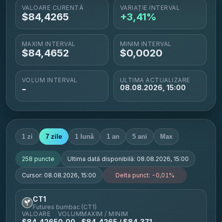
VALOARE CURENTĂ
VARIAȚIE INTERVAL
$
84,4265
+3,41%
MAXIM INTERVAL
MINIM INTERVAL
$
84,4652
$
0,0020
VOLUM INTERVAL
ULTIMA ACTUALIZARE
-
08.08.2026, 15:00
1 zi
7 zile
1 lună
1 an
5 ani
Max
258
puncte
Ultima dată disponibilă:
08.08.2026, 15:00
Cursor:
08.08.2026, 15:00
Delta punct:
-0,01%
CT1
Futures bumbac (CT1)
VALOARE
VOLUM
MAXIM / MINIM
$
84,4265
0,00
$
84,4265
/ $
84,371