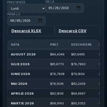
DE LA
FRECVENȚĂ
PÂNĂ LA
Descarcă XLSX
Descarcă CSV
DATA
PREȚ
DESCHIDERE
MAX
AUGUST 2026
$
84,4346
$
81,6495
$
84,
IULIE 2026
$
81,6773
$
76,7893
$
83,
IUNIE 2026
$
76,7838
$
76,1834
$
80,
MAI 2026
$
76,1439
$
82,2429
$
88,
APRILIE 2026
$
82,1839
$
69,9997
$
82,
MARTIE 2026
$
69,9143
$
65,5352
$
71,