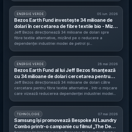
05 iun. 2026
ENERGIE VERDE
Bezos Earth Fund investește 34 milioane de
dolari în cercetarea de fibre textile bio - Miza:
înlocuirea bumbacului și poliesterului, dar
Jeff Bezos direcționează 34 milioane de dolari spre
fibre textile alternative, mizând pe o reducere a
producția de masă rămâne dificilă
dependenței industriei modei de petrol și...
28 mai 2026
ENERGIE VERDE
Bezos Earth Fund al lui Jeff Bezos finanțează
cu 34 milioane de dolari cercetarea pentru
fibre textile care să înlocuiască bumbacul și
Jeff Bezos direcționează 34 milioane de dolari către
cercetare pentru fibre textile alternative , într-o mișcare
poliesterul - Materialele din bacterii și deșeuri
care vizează reducerea dependenței industriei modei...
agricole ar putea ajunge pe piață în 3–5 ani,
dar scalarea rămâne dificilă
07 mai 2026
TEHNOLOGIE
Samsung își promovează Bespoke AI Laundry
Combo printr-o campanie cu filmul „The Devil