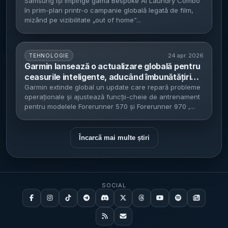
Wears Prada 2” - activări DOOH la Piccadilly
Samsung își împinge gama Bespoke AI Laundry Combo
în prim-plan printr-o campanie globală legată de film,
Circus și extindere în mai multe regiuni (fără
mizând pe vizibilitate „out of home”...
SUA și Canada)
24 apr. 2026
TEHNOLOGIE
Garmin lansează o actualizare globală pentru
ceasurile inteligente, aducând îmbunătățiri
semnificative
Garmin extinde global un update care repară probleme
operaționale și ajustează funcții-cheie de antrenament
pentru modelele Forerunner 570 și Forerunner 970 ,...
Încarcă mai multe știri
SOCIAL