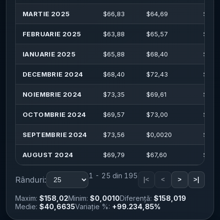
MARTIE 2025
$
66,83
$
64,69
$
67,
FEBRUARIE 2025
$
63,88
$
65,57
$
67,
IANUARIE 2025
$
65,88
$
68,40
$
69,
DECEMBRIE 2024
$
68,40
$
72,43
$
72,
NOIEMBRIE 2024
$
73,35
$
69,61
$
73,
OCTOMBRIE 2024
$
69,57
$
73,00
$
73,
SEPTEMBRIE 2024
$
73,56
$
0,0020
$
74,
AUGUST 2024
$
69,79
$
67,60
$
71,
1 - 25 din 195
Rânduri:
|<
<
>
>|
Maxim:
$158,02
Minim:
$0,0010
Diferență:
$158,019
Medie:
$40,6635
Variație %:
+99.234,85%