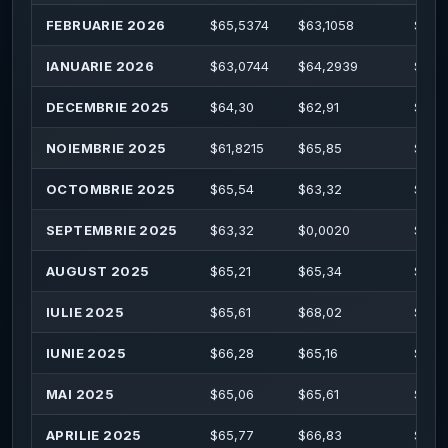
FEBRUARIE 2026
$
65,5374
$
63,1058
$
66,
IANUARIE 2026
$
63,0744
$
64,2939
$
65,
DECEMBRIE 2025
$
64,30
$
62,91
$
64,
NOIEMBRIE 2025
$
61,8215
$
65,85
$
66,
OCTOMBRIE 2025
$
65,54
$
63,32
$
66,1
SEPTEMBRIE 2025
$
63,32
$
0,0020
$
66,
AUGUST 2025
$
65,21
$
65,34
$
67,
IULIE 2025
$
65,61
$
68,02
$
68,
IUNIE 2025
$
66,28
$
65,16
$
67,
MAI 2025
$
65,06
$
65,61
$
73,
APRILIE 2025
$
65,77
$
66,83
$
69,