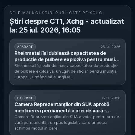
CELE MAI NOI ȘTIRI PUBLICATE PE XCHG
Știri despre CT1, Xchg - actualizat
la: 25 iul. 2026, 16:05
25 iul. 2026
APĂRARE
Rheinmetall își dublează capacitatea de
producție de pulbere explozivă pentru muniție
- țintește circa 4.200 de tone pe an până în
Rheinmetall își extinde masiv capacitatea de producție
de pulbere explozivă, un „gât de sticlă” pentru muniția
2028, pe fondul deficitului european
Europei , urmând să ajungă la...
15 iul. 2026
EXTERNE
Camera Reprezentanților din SUA aprobă
menținerea permanentă a orei de vară -
proiectul merge la Senat, cu efecte asupra
Camera Reprezentanților din SUA a votat pentru ora de
vară permanentă , un pas legislativ care ar putea
fusurilor orare și implementării în transporturi
schimba modul în care...