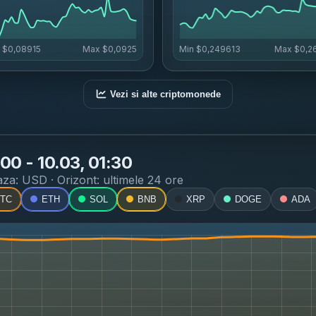
n
$0,08915
Max
$0,0925
Min
$0,249613
Max
$0,2
Vezi si alte criptomonede
00 - 10.03, 01:30
aza: USD · Orizont:
ultimele 24 ore
TC
ETH
SOL
BNB
XRP
DOGE
ADA