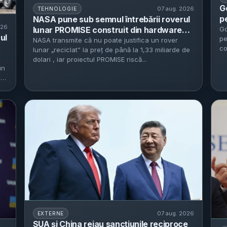
G
07 aug. 2026
TEHNOLOGIE
p
NASA pune sub semnul întrebării roverul
026
pă
lunar PROMISE construit din hardware
Go
ul
pe
pr
reciclat de la Curiosity și Perseverance -
NASA transmite că nu poate justifica un rover
co
lunar „reciclat” la preț de până la 1,33 miliarde de
estimările ajung la 723 milioane–1,33
pot
dolari , iar proiectul PROMISE riscă...
miliarde de dolari
un
-
07 aug. 2026
EXTERNE
SUA și China reiau sancțiunile reciproce