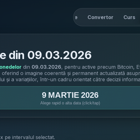
Home
Știri
Drive
Convertor
Curs
e din
09.03.2026
monedelor
din
09.03.2026
, pentru active precum Bitcoin, 
, oferind o imagine coerentă și permanent actualizată asupra
i și a variațiilor, într-un cadru orientat către decizii informa
9 MARTIE 2026
Alege rapid o alta data (click/tap)
x pe intervalul selectat.