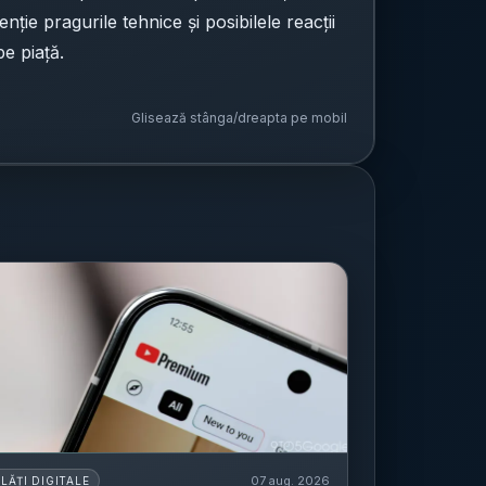
ție pragurile tehnice și posibilele reacții
pe piață.
Glisează stânga/dreapta pe mobil
07 aug. 2026
PLĂȚI DIGITALE