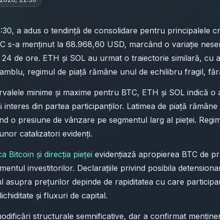
22:30, a adus o tendință de consolidare pentru principalele
TC s-a menținut la 68.968,60 USD, marcând o variație nese
 24 de ore. ETH și SOL au urmat o traiectorie similară, cu 
 ansamblu, regimul de piață rămâne unul de echilibru fragil, f
, intervalele minime și maxime pentru BTC, ETH și SOL indică
i interes din partea participanților. Latimea de piață rămâne
ând o presiune de vânzare pe segmentul larg al pieței. Regimul
or catalizatori evidenți.
 Bitcoin și direcția pieței
evidențiază apropierea BTC de p
imentul investitorilor. Declarațiile privind posibila detension
l asupra prețurilor depinde de rapiditatea cu care participa
chiditate și fluxuri de capital.
modificări structurale semnificative, dar a confirmat menține