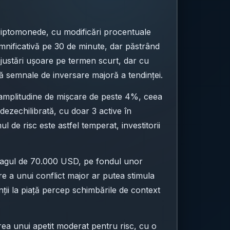
 criptomonede, cu modificări procentuale
mnificativă pe 30 de minute, dar păstrând
ajustări ușoare pe termen scurt, dar cu
ără semnale de inversare majoră a tendinței.
 o amplitudine de mișcare de peste 4%, ceea
 dezechilibrată, cu doar 3 active în
 de risc este astfel temperat, investitorii
ragul de 70.000 USD, pe fondul unor
are a unui conflict major ar putea stimula
nții la piață percep schimbările de context
rea unui apetit moderat pentru risc, cu o