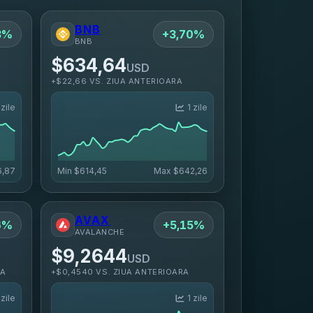
BNB
3%
+3,70%
BNB
$634,64
USD
+$22,66 VS. ZIUA ANTERIOARA
 zile
1 zile
,87
Min
$614,45
Max
$642,26
AVAX
6%
+5,15%
AVALANCHE
$9,2644
USD
RA
+$0,4540 VS. ZIUA ANTERIOARA
 zile
1 zile