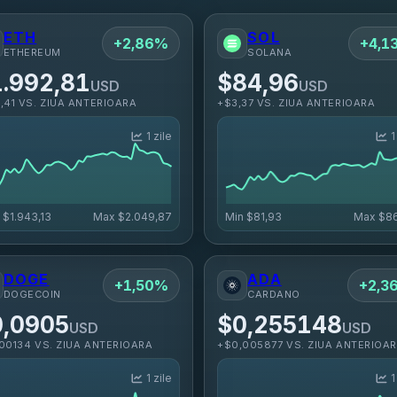
ETH
SOL
+2,86%
+4,1
ETHEREUM
SOLANA
.992,81
$84,96
USD
USD
,41 VS. ZIUA ANTERIOARA
+$3,37 VS. ZIUA ANTERIOARA
1 zile
1
n
$1.943,13
Max
$2.049,87
Min
$81,93
Max
$86
DOGE
ADA
+1,50%
+2,3
DOGECOIN
CARDANO
0,0905
$0,255148
USD
USD
00134 VS. ZIUA ANTERIOARA
+$0,005877 VS. ZIUA ANTERIOA
1 zile
1