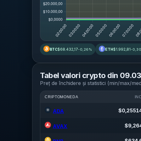
BTC
$68.432,17
ETH
$1.992,81
-0,26%
-0,3
Tabel valori crypto din
09.0
Preț de închidere și statistici (min/max/me
CRIPTOMONEDA
IN
$
0,2551
ADA
$
9,26
AVAX
$
634,