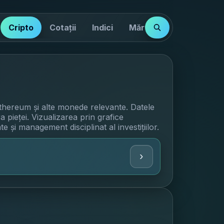
Cripto
Cotații
Indici
Mărfuri
Imobiliare
Ethereum și alte monede relevante. Datele
 pieței. Vizualizarea prin grafice
te și management disciplinat al investițiilor.
›