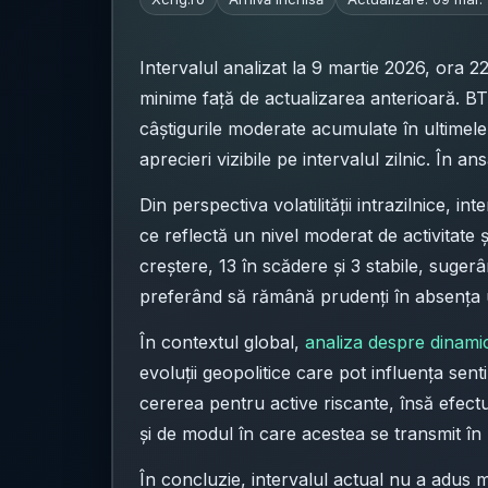
Intervalul analizat la 9 martie 2026, ora 
minime față de actualizarea anterioară. B
câștigurile moderate acumulate în ultimele
aprecieri vizibile pe intervalul zilnic. În
Din perspectiva volatilității intrazilnice
ce reflectă un nivel moderat de activitate ș
creștere, 13 în scădere și 3 stabile, suger
preferând să rămână prudenți în absența un
În contextul global,
analiza despre dinamica
evoluții geopolitice care pot influența sent
cererea pentru active riscante, însă efectu
și de modul în care acestea se transmit în li
În concluzie, intervalul actual nu a adus 