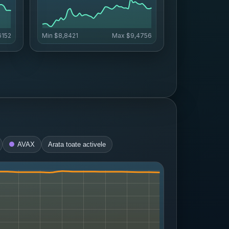
6152
Min
$8,8421
Max
$9,4756
AVAX
Arata toate activele