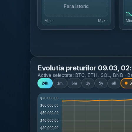
Fara istoric
Min
-
Max
-
Mi
Evolutia preturilor
09.03, 02:
Active selectate:
BTC, ETH, SOL, BNB
· B
24h
1m
6m
1y
5y
all
B