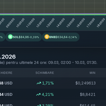
SOL
$84,96
BNB
$634,64
0%
-0,39%
-0,14%
3.2026
die) pentru
ultimele 24 ore
:
09.03, 02:00 - 10.03, 01:30
.
CHIDERE
SCHIMBARE
MIN
48
USD
1,71%
$0,249613
44
USD
4,21%
$8,8421
64
USD
3,29%
$614,45