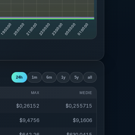
24h
1m
6m
1y
5y
all
MAX
MEDIE
$0,26152
$0,255715
$9,4756
$9,1606
$642,26
$630,0415