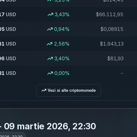
17
USD
3,43%
$66.112,95
05
USD
0,94%
$0,08915
81
USD
2,56%
$1.943,13
96
USD
3,40%
$81,93
31
USD
0,00%
-
Vezi si alte criptomonede
 - 09 martie 2026, 22:30
 2026, 22:30