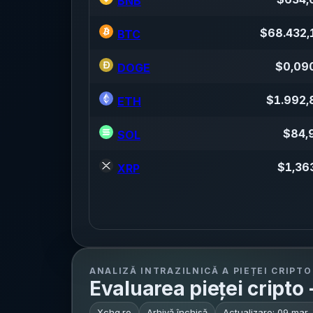
BNB
$
68.432,
BTC
$
0,09
DOGE
$
1.992,
ETH
$
84,
SOL
$
1,36
XRP
ANALIZĂ INTRAZILNICĂ A PIEȚEI CRIPTO
Evaluarea pieței cripto
Xchg.ro
Arhivă închisă
Actualizare:
09 mar.