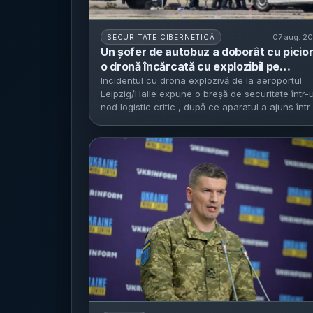
07 aug. 2
SECURITATE CIBERNETICĂ
Un șofer de autobuz a doborât cu picior
o dronă încărcată cu explozibil pe
aeroportul Leipzig/Halle - Parchetul
Incidentul cu drona explozivă de la aeroportul
Leipzig/Halle expune o breșă de securitate într-
federal a deschis anchetă de terorism,
nod logistic critic , după ce aparatul a ajuns într
iar originea dronei rămâne neclară
o...