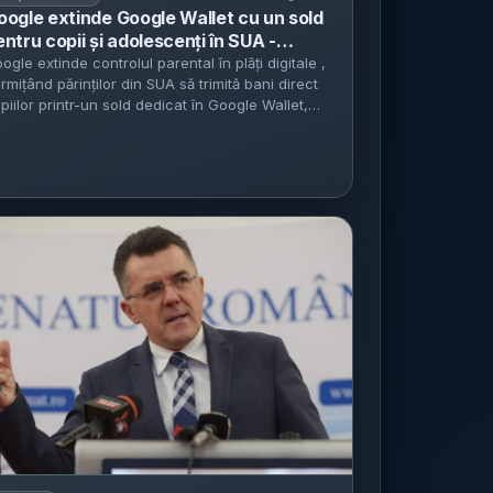
oogle extinde Google Wallet cu un sold
entru copii și adolescenți în SUA -
rinții pot transfera bani și seta limite
ogle extinde controlul parental în plăți digitale ,
rmițând părinților din SUA să trimită bani direct
in Family Link
piilor printr-un sold dedicat în Google Wallet,
rivit...