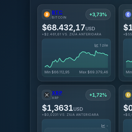
BTC
+3,73%
BITCOIN
$68.432,17
$1
USD
+$2.461,61 VS. ZIUA ANTERIOARA
+$55
1 zile
Min
$66.112,95
Max
$69.379,46
Mi
XRP
+1,72%
XRP
$1,3631
$
USD
+$0,0231 VS. ZIUA ANTERIOARA
+$0,
-