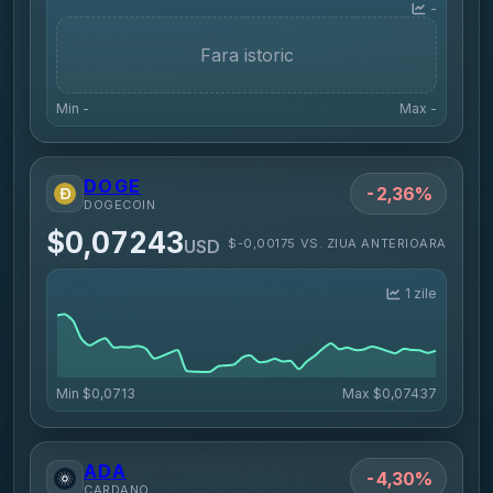
-
Fara istoric
Min
-
Max
-
DOGE
-2,36%
DOGECOIN
$0,07243
$-0,00175 VS. ZIUA ANTERIOARA
USD
1 zile
Min
$0,0713
Max
$0,07437
ADA
-4,30%
CARDANO