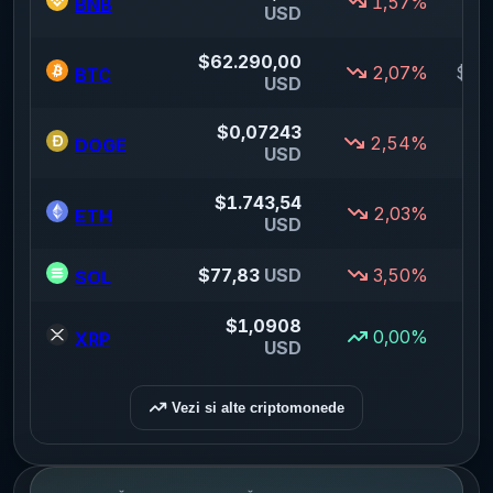
1,57%
$
BNB
USD
$
62.290,00
2,07%
$61
BTC
USD
$
0,07243
2,54%
DOGE
USD
$
1.743,54
2,03%
$1
ETH
USD
$
77,83
USD
3,50%
SOL
$
1,0908
0,00%
XRP
USD
Vezi si alte criptomonede