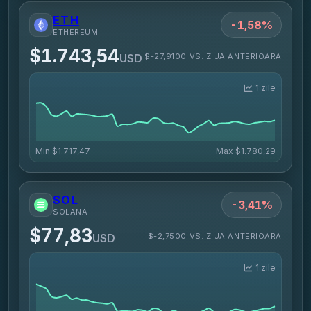
ETH
-1,58%
ETHEREUM
$1.743,54
$-27,9100 VS. ZIUA ANTERIOARA
USD
1 zile
Min
$1.717,47
Max
$1.780,29
SOL
-3,41%
SOLANA
$77,83
$-2,7500 VS. ZIUA ANTERIOARA
USD
1 zile