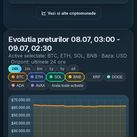
Vezi si alte criptomonede
Evolutia preturilor
08.07, 03:00 -
09.07, 02:30
Active selectate:
BTC, ETH, SOL, BNB
· Baza: USD
· Orizont:
ultimele 24 ore
24h
1m
6m
1y
5y
all
BTC
ETH
SOL
BNB
XRP
DOGE
ADA
AVAX
Arata toate activele