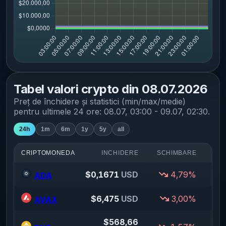
Tabel valori crypto din
08.07.2026
Preț de închidere și statistici (min/max/medie)
pentru
ultimele 24 ore
:
08.07, 03:00 - 09.07, 02:30
.
24h
1m
6m
1y
5y
all
CRIPTOMONEDA
INCHIDERE
SCHIMBARE
$
0,1671
USD
4,79%
$
ADA
$
6,475
USD
3,00%
AVAX
$
568,66