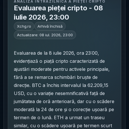
ANALIZĂ INTRAZILNICĂ A PIEȚEI CRIPTO
Evaluarea pieței cripto - 08
iulie 2026, 23:00
Xchg.ro
Arhivă închisă
Actualizare:
08 iul. 2026, 23:00
Evaluarea de la 8 iulie 2026, ora 23:00,
evidențiază o piață cripto caracterizată de
ajustări moderate pentru activele principale,
fără a se remarca schimbări bruște de
direcție. BTC a închis intervalul la 62.209,15
USD, cu o variație nesemnificativă față de
jumătatea de oră anterioară, dar cu o scădere
moderată la 24 de ore și o corecție ușoară pe
termen de o lună. ETH a urmat un traseu
similar, cu o scădere ușoară pe termen scurt