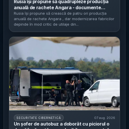
Rusia își propune să quadrupleze producția
anuală de rachete Angara - documente
interne indică o dependență critică de utilaje
Rusia își propune să crească de patru ori producția
anuală de rachete Angara , dar modernizarea fabricilor
chinezești
depinde în mod critic de utilaje din...
07 aug. 2026
SECURITATE CIBERNETICĂ
Un șofer de autobuz a doborât cu piciorul o