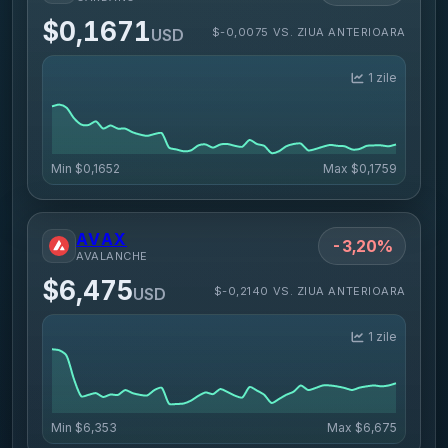
$0,1671
$-0,0075 VS. ZIUA ANTERIOARA
USD
1 zile
Min
$0,1652
Max
$0,1759
AVAX
-3,20%
AVALANCHE
$6,475
$-0,2140 VS. ZIUA ANTERIOARA
USD
1 zile
Min
$6,353
Max
$6,675