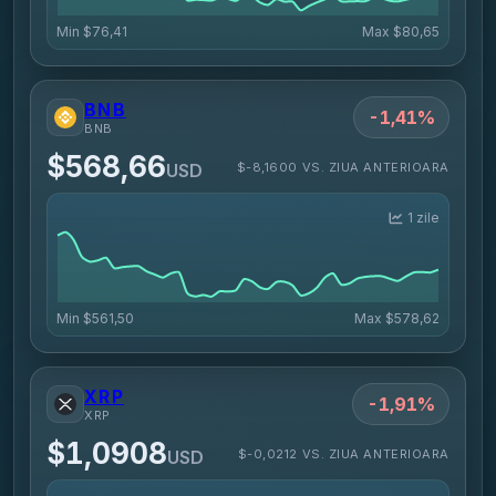
Min
$76,41
Max
$80,65
BNB
-1,41%
BNB
$568,66
$-8,1600 VS. ZIUA ANTERIOARA
USD
1 zile
Min
$561,50
Max
$578,62
XRP
-1,91%
XRP
$1,0908
$-0,0212 VS. ZIUA ANTERIOARA
USD