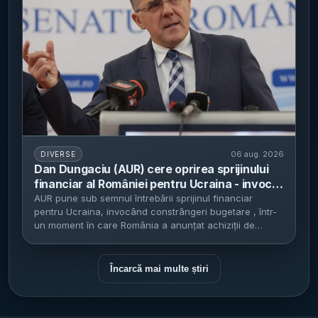
06 aug. 2026
DIVERSE
Dan Dungaciu (AUR) cere oprirea sprijinului
financiar al României pentru Ucraina - invocă
deficitele bugetare, dar susține acordurile
AUR pune sub semnul întrebării sprijinul financiar
pentru Ucraina, invocând constrângeri bugetare , într-
comerciale
un moment în care România a anunțat achiziții de
energie electrică...
Încarcă mai multe știri