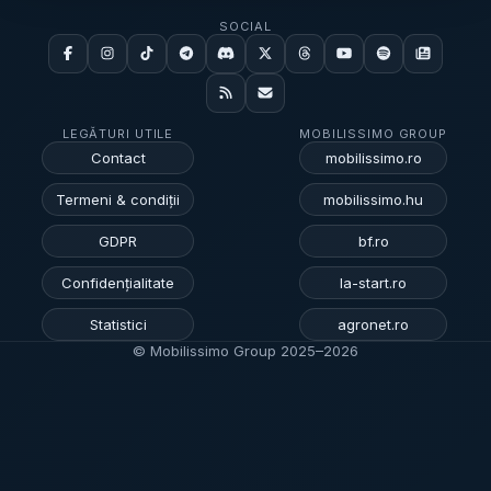
SOCIAL
LEGĂTURI UTILE
MOBILISSIMO GROUP
Contact
mobilissimo.ro
Termeni & condiții
mobilissimo.hu
GDPR
bf.ro
Confidențialitate
la-start.ro
Statistici
agronet.ro
© Mobilissimo Group 2025–
2026