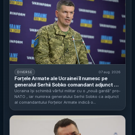
07 aug. 2026
DIVERSE
Forțele Armate ale Ucrainei îl numesc pe
generalul Serhii Sobko comandant adjunct -
Zelenski își consolidează „noua gardă” pro-
Ucraina își schimbă vârful militar cu o „nouă gardă” pro-
NATO , iar numirea generalului Serhii Sobko ca adjunct
NATO în vârful armatei
al comandantului Forțelor Armate indică o...