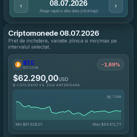
08.07.2026
‹
›
Alege rapid o alta data (click/tap)
Criptomonede
08.07.2026
Pret de inchidere, variatie zilnica si min/max pe
intervalul selectat.
BTC
-1,69%
BITCOIN
$62.290,00
USD
$-1.073,9900 VS. ZIUA ANTERIOARA
1 zile
Min
$61.628,01
Max
$63.612,77