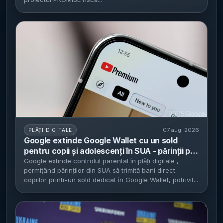
de dolari
07 aug. 2026
PLĂȚI DIGITALE
Google extinde Google Wallet cu un sold
pentru copii și adolescenți în SUA - părinții pot
transfera bani și seta limite prin Family Link
Google extinde controlul parental în plăți digitale ,
permițând părinților din SUA să trimită bani direct
copiilor printr-un sold dedicat în Google Wallet, potrivit...