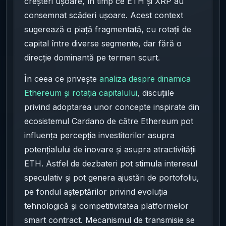
creșteri ușoare, în timp ce ETH și XRP au
consemnat scăderi ușoare. Acest context
sugerează o piață fragmentată, cu rotații de
capital între diverse segmente, dar fără o
direcție dominantă pe termen scurt.
În ceea ce privește
analiza despre dinamica
Ethereum și rotația capitalului
, discuțiile
privind adoptarea unor concepte inspirate din
ecosistemul Cardano de către Ethereum pot
influența percepția investitorilor asupra
potențialului de inovare și asupra atractivității
ETH. Astfel de dezbateri pot stimula interesul
speculativ și pot genera ajustări de portofoliu,
pe fondul așteptărilor privind evoluția
tehnologică și competitivitatea platformelor
smart contract. Mecanismul de transmisie se