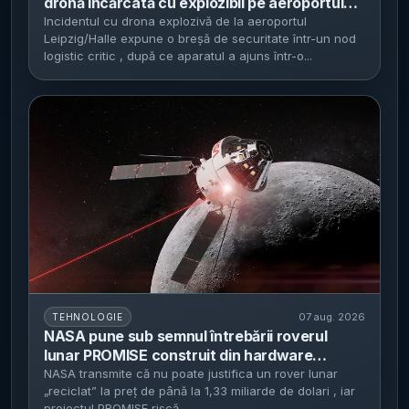
dronă încărcată cu explozibil pe aeroportul
Leipzig/Halle - Parchetul federal a deschis
Incidentul cu drona explozivă de la aeroportul
Leipzig/Halle expune o breșă de securitate într-un nod
anchetă de terorism, iar originea dronei
logistic critic , după ce aparatul a ajuns într-o...
rămâne neclară
07 aug. 2026
TEHNOLOGIE
NASA pune sub semnul întrebării roverul
lunar PROMISE construit din hardware
reciclat de la Curiosity și Perseverance -
NASA transmite că nu poate justifica un rover lunar
„reciclat” la preț de până la 1,33 miliarde de dolari , iar
estimările ajung la 723 milioane–1,33 miliarde
proiectul PROMISE riscă...