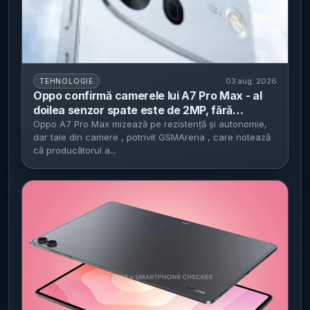
03 aug. 2026
TEHNOLOGIE
Oppo confirmă camerele lui A7 Pro Max - al
doilea senzor spate este de 2MP, fără
ultrawide sau telephoto
Oppo A7 Pro Max mizează pe rezistență și autonomie,
dar taie din camere , potrivit GSMArena , care notează
că producătorul a...