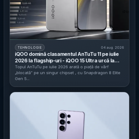
04 aug. 2026
TEHNOLOGIE
iQOO domină clasamentul AnTuTu 11 pe iulie
2026 la flagship-uri - iQOO 15 Ultra urcă la
4.128.314 puncte, iar Snapdragon 8 Elite Gen
Topul AnTuTu pe iulie 2026 arată o piață de vârf
„blocată” pe un singur chipset , cu Snapdragon 8 Elite
5 e pe toate modelele din Top 10
Gen 5...