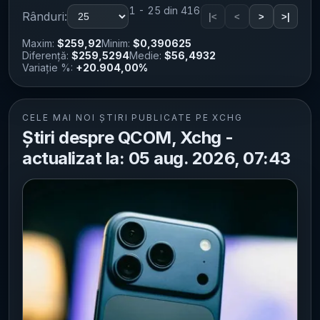
1 - 25 din 416
Rânduri:
|<
<
>
>|
Maxim:
$259,92
Minim:
$0,390625
Diferență:
$259,5294
Medie:
$56,4932
Variație %:
+20.904,00%
CELE MAI NOI ȘTIRI PUBLICATE PE XCHG
Știri despre QCOM, Xchg -
actualizat la: 05 aug. 2026, 07:43