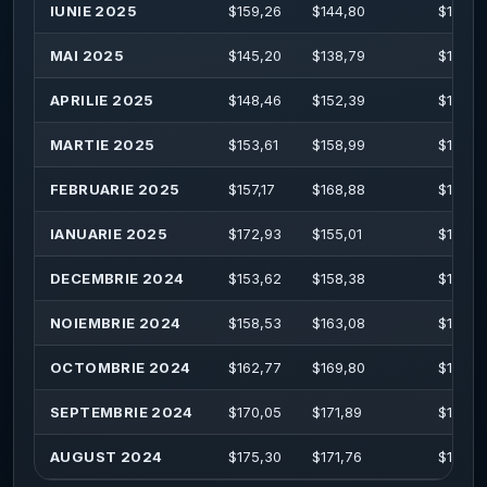
IUNIE 2025
$
159,26
$
144,80
$
162,14
MAI 2025
$
145,20
$
138,79
$
156,13
APRILIE 2025
$
148,46
$
152,39
$
155,4
MARTIE 2025
$
153,61
$
158,99
$
161,8
FEBRUARIE 2025
$
157,17
$
168,88
$
177,0
IANUARIE 2025
$
172,93
$
155,01
$
176,7
DECEMBRIE 2024
$
153,62
$
158,38
$
165,0
NOIEMBRIE 2024
$
158,53
$
163,08
$
182,10
OCTOMBRIE 2024
$
162,77
$
169,80
$
179,8
SEPTEMBRIE 2024
$
170,05
$
171,89
$
176,8
AUGUST 2024
$
175,30
$
171,76
$
176,9