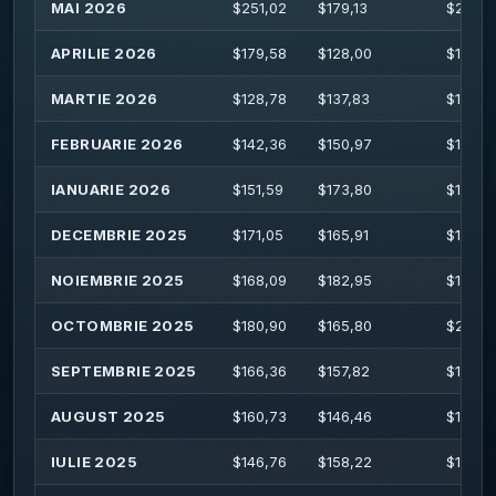
MAI 2026
$
251,02
$
179,13
$
259,9
APRILIE 2026
$
179,58
$
128,00
$
186,8
MARTIE 2026
$
128,78
$
137,83
$
142,0
FEBRUARIE 2026
$
142,36
$
150,97
$
153,6
IANUARIE 2026
$
151,59
$
173,80
$
184,4
DECEMBRIE 2025
$
171,05
$
165,91
$
183,4
NOIEMBRIE 2025
$
168,09
$
182,95
$
183,4
OCTOMBRIE 2025
$
180,90
$
165,80
$
205,9
SEPTEMBRIE 2025
$
166,36
$
157,82
$
174,4
AUGUST 2025
$
160,73
$
146,46
$
161,6
IULIE 2025
$
146,76
$
158,22
$
163,9