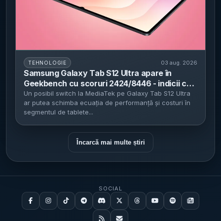
03 aug. 2026
TEHNOLOGIE
Samsung Galaxy Tab S12 Ultra apare în
Geekbench cu scoruri 2424/8446 - indicii că
tableta va folosi MediaTek Dimensity 9500 și
Un posibil switch la MediaTek pe Galaxy Tab S12 Ultra
ar putea schimba ecuația de performanță și costuri în
12 GB RAM
segmentul de tablete...
Încarcă mai multe știri
SOCIAL