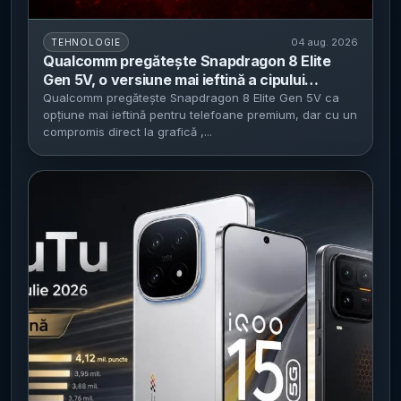
04 aug. 2026
TEHNOLOGIE
Qualcomm pregătește Snapdragon 8 Elite
Gen 5V, o versiune mai ieftină a cipului
flagship - compromis la GPU (cache și
Qualcomm pregătește Snapdragon 8 Elite Gen 5V ca
opțiune mai ieftină pentru telefoane premium, dar cu un
canale), CPU-ul rămâne neschimbat
compromis direct la grafică ,...