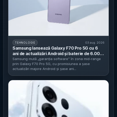
03 aug. 2026
TEHNOLOGIE
Samsung lansează Galaxy F70 Pro 5G cu 6
ani de actualizări Android și baterie de 6.000
mAh - debut în India, de la ₹23.999
Samsung mută „garanția software” în zona mid-range
prin Galaxy F70 Pro 5G, cu promisiunea a șase
actualizări majore Android și șase ani...