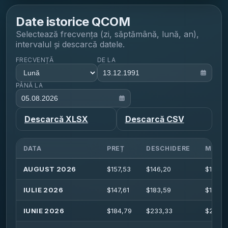
Date istorice
QCOM
Selectează frecvența (zi, săptămână, lună, an),
intervalul și descarcă datele.
FRECVENȚĂ
DE LA
PÂNĂ LA
Descarcă XLSX
Descarcă CSV
DATA
PREȚ
DESCHIDERE
MAXI
AUGUST 2026
$
157,53
$
146,20
$
163,4
IULIE 2026
$
147,61
$
183,59
$
196,0
IUNIE 2026
$
184,79
$
233,33
$
255,0