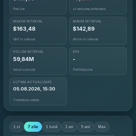
Preț live
vs sesiunea anterioară
MAXIM INTERVAL
MINIM INTERVAL
$
163,48
$
142,89
Vârf în interval
Minim în interval
VOLUM INTERVAL
EPS
59,84M
-
Volum cumulat
Profit/acțiune
ULTIMA ACTUALIZARE
05.08.2026, 15:30
Timestamp cotație
1 zi
7 zile
1 lună
1 an
5 ani
Max