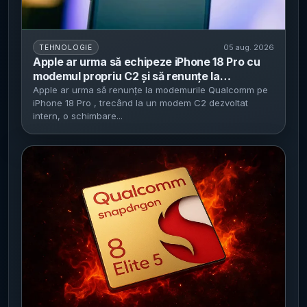
05 aug. 2026
TEHNOLOGIE
Apple ar urma să echipeze iPhone 18 Pro cu
modemul propriu C2 și să renunțe la
Qualcomm - zvonurile indică un pas nou spre
Apple ar urma să renunțe la modemurile Qualcomm pe
iPhone 18 Pro , trecând la un modem C2 dezvoltat
controlul intern al componentelor-cheie
intern, o schimbare...