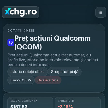
COTAȚII CHEIE
Preț acțiuni
Qualcomm
(
QCOM
)
Preț acțiuni
Qualcomm
actualizat automat, cu
grafic live, istoric pe intervale relevante și context
pentru decizii informate.
Istoric cotații cheie
Snapshot piață
Simbol:
QCOM
Date întârziate
VALOARE CURENTĂ
VARIAȚIE 1D
$
157,53
-3,16%