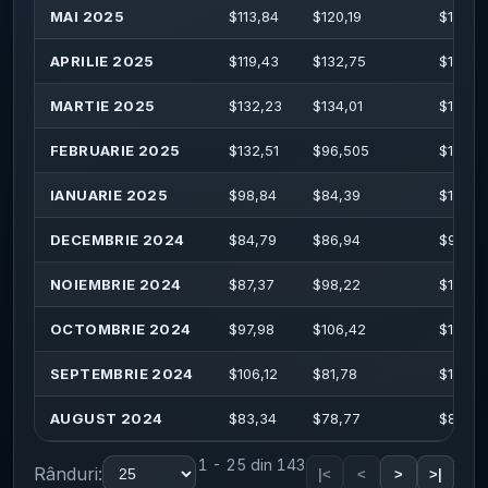
MAI 2025
$
113,84
$
120,19
$
134,5
APRILIE 2025
$
119,43
$
132,75
$
134,10
MARTIE 2025
$
132,23
$
134,01
$
148,4
FEBRUARIE 2025
$
132,51
$
96,505
$
145,3
IANUARIE 2025
$
98,84
$
84,39
$
103,6
DECEMBRIE 2024
$
84,79
$
86,94
$
94,12
NOIEMBRIE 2024
$
87,37
$
98,22
$
101,10
OCTOMBRIE 2024
$
97,98
$
106,42
$
117,82
SEPTEMBRIE 2024
$
106,12
$
81,78
$
112,2
AUGUST 2024
$
83,34
$
78,77
$
85,79
1 - 25 din 143
Rânduri:
|<
<
>
>|