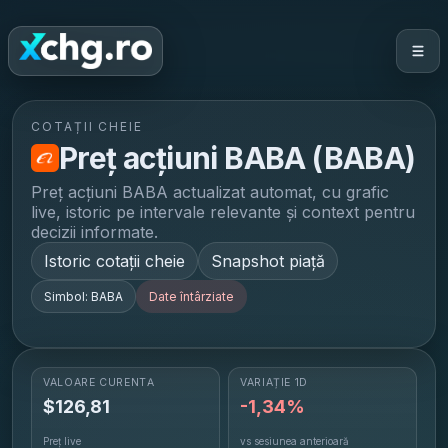
COTAȚII CHEIE
Preț acțiuni
BABA
(
BABA
)
Preț acțiuni
BABA
actualizat automat, cu grafic
live, istoric pe intervale relevante și context pentru
decizii informate.
Istoric cotații cheie
Snapshot piață
Simbol:
BABA
Date întârziate
VALOARE CURENTĂ
VARIAȚIE 1D
$
126,81
-1,34%
Preț live
vs sesiunea anterioară