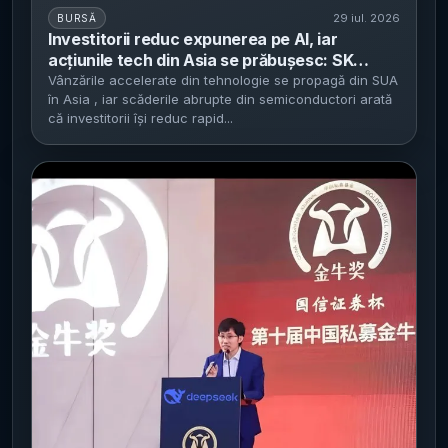
29 iul. 2026
BURSĂ
Investitorii reduc expunerea pe AI, iar
acțiunile tech din Asia se prăbușesc: SK
Hynix -15% și SoftBank -10% - Vânzările se
Vânzările accelerate din tehnologie se propagă din SUA
în Asia , iar scăderile abrupte din semiconductori arată
propagă după o nouă sesiune negativă pe
că investitorii își reduc rapid...
Wall Street