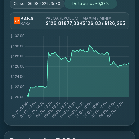
Cursor:
06.08.2026, 15:30
Delta punct:
+0,38%
VALOARE
VOLUM
MAXIM / MINIM
BABA
$
126,81
877,00K
$
126,83
/ $
126,265
BABA