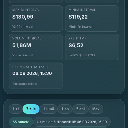
MAXIM INTERVAL
MINIM INTERVAL
$
130,99
$
119,22
Vârf în interval
Minim în interval
VOLUM INTERVAL
EPS
(TTM)
51,86M
$6,52
Volum cumulat
Profit/acțiune (12L)
ULTIMA ACTUALIZARE
06.08.2026, 15:30
Timestamp cotație
1 zi
7 zile
1 lună
1 an
5 ani
Max
65
puncte
Ultima dată disponibilă:
06.08.2026, 15:30