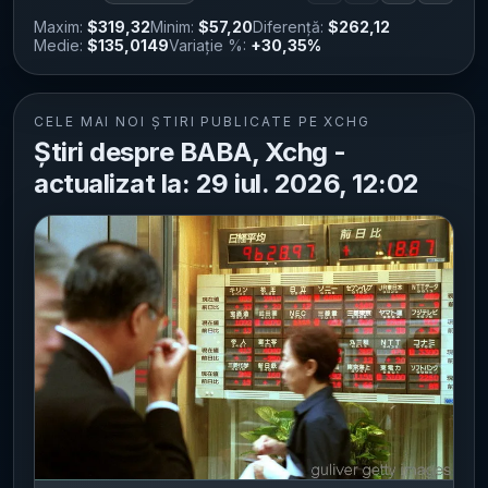
Maxim:
$319,32
Minim:
$57,20
Diferență:
$262,12
Medie:
$135,0149
Variație %:
+30,35%
CELE MAI NOI ȘTIRI PUBLICATE PE XCHG
Știri despre BABA, Xchg -
actualizat la: 29 iul. 2026, 12:02