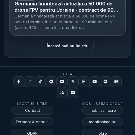
Germania finanțează achiziția a 50.000 de
drone FPV pentru Ucraina - contract de 90
milioane euro cu SkyFall și software de țintire
Germania finanțează achiziția a 50.000 de drone FPV
pentru Ucraina, într-un contract de 90 milioane euro
Auterion
(aprox. 450 milioane lei), una dintre...
Încarcă mai multe știri
SOCIAL
LEGĂTURI UTILE
MOBILISSIMO GROUP
Contact
mobilissimo.ro
Termeni & condiții
mobilissimo.hu
GDPR
bf.ro