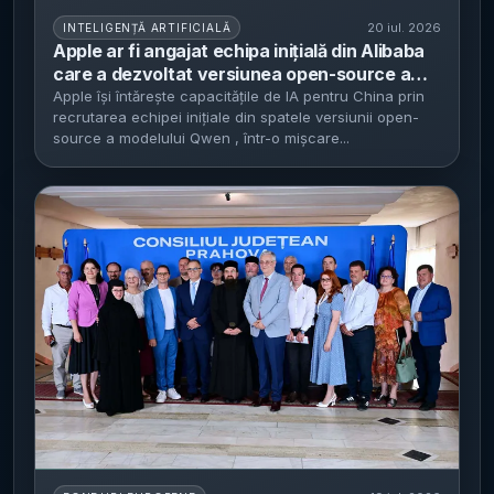
20 iul. 2026
INTELIGENȚĂ ARTIFICIALĂ
Apple ar fi angajat echipa inițială din Alibaba
care a dezvoltat versiunea open-source a
modelului Qwen - mișcare legată de
Apple își întărește capacitățile de IA pentru China prin
recrutarea echipei inițiale din spatele versiunii open-
îmbunătățirea Siri și Apple Intelligence în
source a modelului Qwen , într-o mișcare...
China