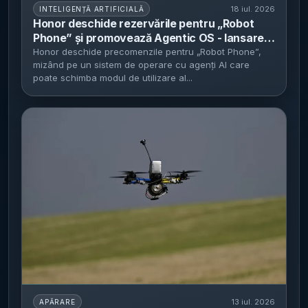
18 iul. 2026
INTELIGENȚĂ ARTIFICIALĂ
Honor deschide rezervările pentru „Robot
Phone” și promovează Agentic OS - lansare
anunțată pentru august, disponibilitate în T3
Honor deschide precomenzile pentru „Robot Phone”,
mizând pe un sistem de operare cu agenți AI care
2026
poate schimba modul de utilizare al...
13 iul. 2026
APĂRARE