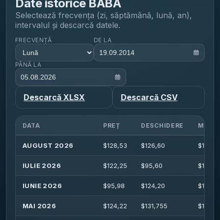
Date istorice
BABA
Selectează frecvența (zi, săptămână, lună, an),
intervalul și descarcă datele.
FRECVENȚĂ
DE LA
PÂNĂ LA
Descarcă XLSX
Descarcă CSV
DATA
PREȚ
DESCHIDERE
MAXI
AUGUST 2026
$
128,53
$
126,60
$
130,9
IULIE 2026
$
122,25
$
95,60
$
122,5
IUNIE 2026
$
95,98
$
124,20
$
134,0
MAI 2026
$
124,22
$
131,755
$
146,8