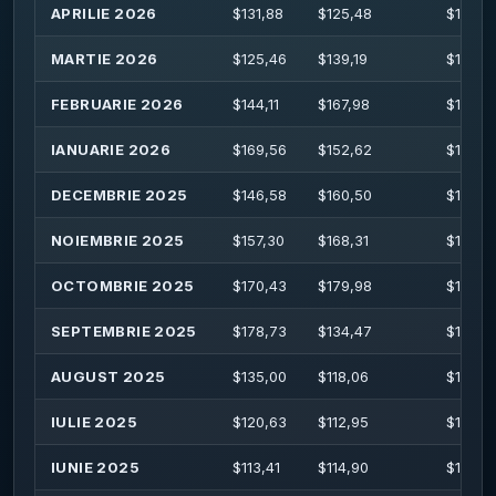
APRILIE 2026
$
131,88
$
125,48
$
143,7
MARTIE 2026
$
125,46
$
139,19
$
143,0
FEBRUARIE 2026
$
144,11
$
167,98
$
169,5
IANUARIE 2026
$
169,56
$
152,62
$
181,10
DECEMBRIE 2025
$
146,58
$
160,50
$
164,8
NOIEMBRIE 2025
$
157,30
$
168,31
$
170,5
OCTOMBRIE 2025
$
170,43
$
179,98
$
192,6
SEPTEMBRIE 2025
$
178,73
$
134,47
$
182,15
AUGUST 2025
$
135,00
$
118,06
$
136,6
IULIE 2025
$
120,63
$
112,95
$
123,9
IUNIE 2025
$
113,41
$
114,90
$
123,4