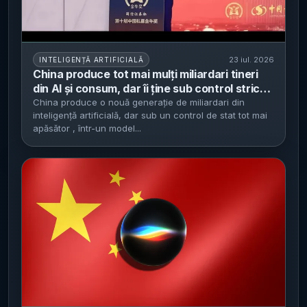
23 iul. 2026
INTELIGENȚĂ ARTIFICIALĂ
China produce tot mai mulți miliardari tineri
din AI și consum, dar îi ține sub control strict -
Hurun: cel puțin 30 de miliardari sub 41 de ani,
China produce o nouă generație de miliardari din
inteligență artificială, dar sub un control de stat tot mai
în creștere cu nouă
apăsător , într-un model...