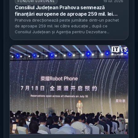
19 iul. 2026
FONDURI EUROPENE
Consiliul Județean Prahova semnează
finanțări europene de aproape 259 mil. lei
pentru 16 proiecte - Educația primește 145,4
Prahova direcționează peste jumătate dintr-un pachet
de aproape 259 mil. lei către educație , după ce
mil. lei, peste 56% din buget, prin Programul
Consiliul Județean și Agenția pentru Dezvoltare...
Regional Sud-Muntenia 2021–2027