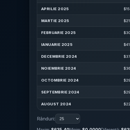
APRILIE 2025
$
15
MARTIE 2025
$
21
FEBRUARIE 2025
$
3
IANUARIE 2025
$
41
DECEMBRIE 2024
$
3
NOIEMBRIE 2024
$
3
OCTOMBRIE 2024
$
2
SEPTEMBRIE 2024
$
2
AUGUST 2024
$
2
Rânduri:
Maxim:
$635,40
Minim:
$0,0000
Diferență:
$63