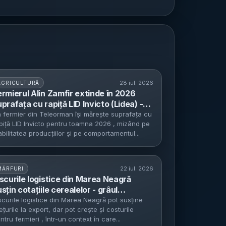
28 iul. 2026
AGRICULTURĂ
ermierul Alin Zamfir extinde în 2026
prafața cu rapiță LID Invicto (Lidea) -
stimare de 4 t/ha și accent pe eficiența
 fermier din Teleorman își mărește suprafața cu
piță LID Invicto pentru toamna 2026 , mizând pe
ilizării azotului
abilitatea producțiilor și pe comportamentul...
22 iul. 2026
MĂRFURI
iscurile logistice din Marea Neagră
sțin cotațiile cerealelor - grâul
crainean se ieftinește pe fondul
scurile logistice din Marea Neagră pot susține
ețurile la export, dar pot crește și costurile
ecoltării, cu posibile efecte asupra
ntru fermieri , într-un context în care...
xporturilor prin Constanța