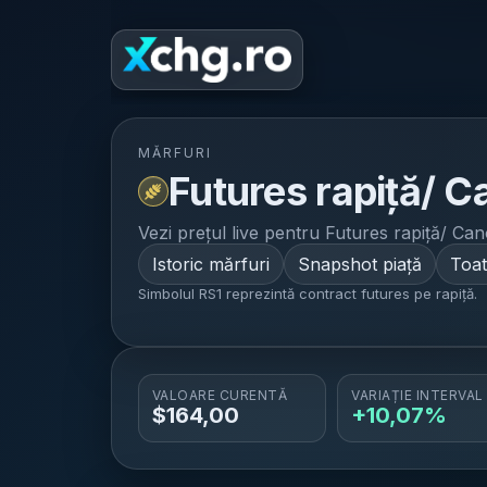
Home
Ș
MĂRFURI
Futures rapiță/ C
Vezi prețul live pentru
Futures rapiță/ Can
Istoric mărfuri
Snapshot piață
Toat
Simbolul RS1 reprezintă contract futures pe rapiță.
VALOARE CURENTĂ
VARIAȚIE INTERVAL
$
164,00
+10,07%