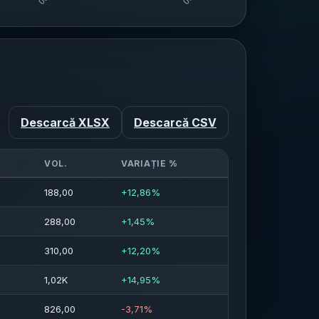
Descarcă XLSX
Descarcă CSV
VOL.
VARIAȚIE %
188,00
+12,86%
288,00
+1,45%
310,00
+12,20%
1,02K
+14,95%
826,00
-3,71%