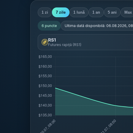
1 zi
7 zile
1 lună
1 an
5 ani
Max
6
puncte
Ultima dată disponibilă:
06.08.2026, 08
RS1
Futures rapiță (RS1)