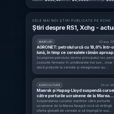
CELE MAI NOI ȘTIRI PUBLICATE PE XCHG
Știri despre RS1, Xchg - actu
02 aug. 2
MĂRFURI
AGRONET: petrolul urcă cu 18,6% într-o
lună, în timp ce cerealele rămân aproap
pe loc - riscul major pentru costurile
Scumpirea petrolului devine principalul risc pent
costurile fermelor în următoarele trei luni , chiar
fermierilor din România în august–
dacă prețurile la cereale și oleaginoase au
octombrie 2026
rămas,...
24 iul. 2
AGRICULTURĂ
Maersk și Hapag-Lloyd suspendă curse
către porturile ucrainene de la Marea
Neagră - atacurile rusești blochează
Suspendarea curselor maritime către porturile
ucrainene de la Marea Neagră riscă să strângă
exporturile de cereale și împing în sus
oferta globală de cereale și să împingă în sus...
prețul grâului