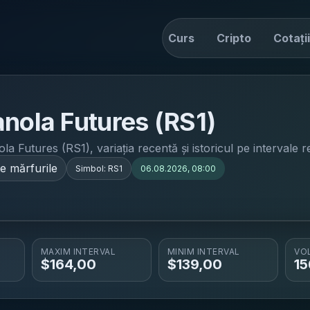
tiri
Drive
Convertor
Curs
Cripto
Cotații
anola Futures (RS1)
ola Futures (RS1)
, variația recentă și istoricul pe intervale re
e mărfurile
Simbol:
RS1
06.08.2026, 08:00
MAXIM INTERVAL
MINIM INTERVAL
VO
$
164,00
$
139,00
15