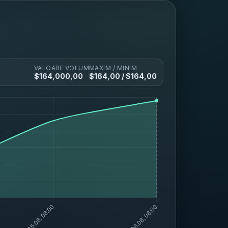
VALOARE
VOLUM
MAXIM / MINIM
$
164,00
0,00
$
164,00
/ $
164,00