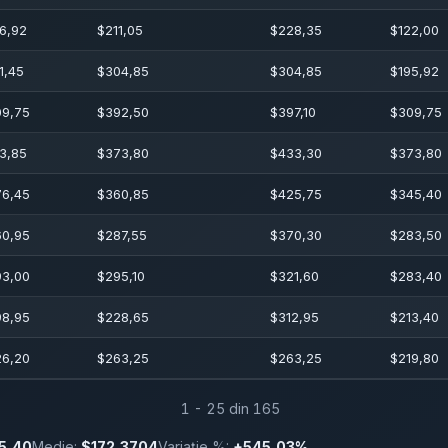
6,92
$
211,05
$
228,35
$
122,00
1,45
$
304,85
$
304,85
$
195,92
09,75
$
392,50
$
397,10
$
309,75
3,85
$
373,80
$
433,30
$
373,80
76,45
$
360,85
$
425,75
$
345,40
60,95
$
287,55
$
370,30
$
283,50
93,00
$
295,10
$
321,60
$
283,40
98,95
$
228,65
$
312,95
$
213,40
26,20
$
263,25
$
263,25
$
219,80
1 - 25 din 165
5,40
Medie:
$172,3704
Variație %:
+545,03%