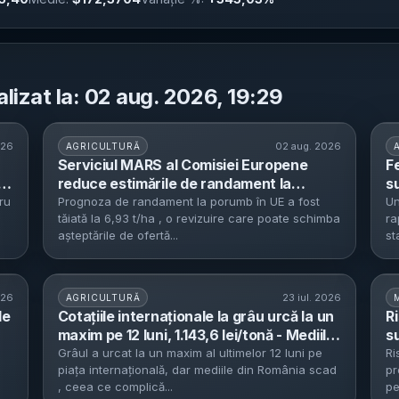
alizat la: 02 aug. 2026, 19:29
026
02 aug. 2026
AGRICULTURĂ
Serviciul MARS al Comisiei Europene
F
e
reduce estimările de randament la
su
porumb în UE la 6,93 t/ha - valurile de
e
ru
Prognoza de randament la porumb în UE a fost
Un
tăiată la 6,93 t/ha , o revizuire care poate schimba
ra
căldură și deficitul de precipitații taie
ut
așteptările de ofertă...
st
prognozele pentru culturile de vară
026
23 iul. 2026
AGRICULTURĂ
le
Cotațiile internaționale la grâu urcă la un
R
maxim pe 12 luni, 1.143,6 lei/tonă - Mediile
su
interne din România scad pe fondul
u
Grâul a urcat la un maxim al ultimelor 12 luni pe
Ri
piața internațională, dar mediile din România scad
pr
intrării recoltei noi
r
, ceea ce complică...
pe
e