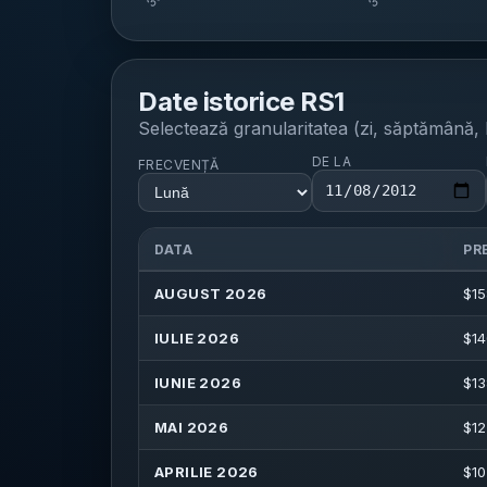
Date istorice
RS1
Selectează granularitatea (zi, săptămână, l
DE LA
FRECVENȚĂ
DATA
PR
AUGUST 2026
$
15
IULIE 2026
$
14
IUNIE 2026
$
13
MAI 2026
$
12
APRILIE 2026
$
10