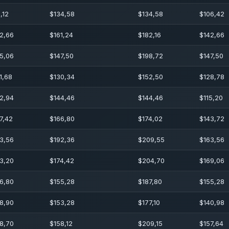
1,12
$
134,58
$
134,58
$
106,42
2,66
$
161,24
$
182,16
$
142,66
5,06
$
147,50
$
198,72
$
147,50
1,68
$
130,34
$
152,50
$
128,78
2,94
$
144,46
$
144,46
$
115,20
7,42
$
166,80
$
174,02
$
143,72
3,56
$
192,36
$
209,55
$
163,56
3,20
$
174,42
$
204,70
$
169,06
6,80
$
155,28
$
187,80
$
155,28
8,90
$
153,28
$
177,10
$
140,98
8,70
$
158,12
$
209,15
$
157,64