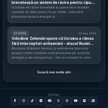
brevetează un sistem de răcire pentru cipuri
în spațiu - pas cheie pentru centre de date IA
O soluție de răcire brevetată ar putea face fezabile
centrele de date pentru IA pe orbită , reducând
pe orbită, alimentate solar
presiunea asupra energiei și...
02 aug. 2026
EXTERNE
Volodimir Zelenski spune că Ucraina a rămas
fără interceptori antiaerieni - atacul Rusiei
asupra Kievului scoate în prim-plan presiunea
Blocarea Strâmtorii Hormuz și extinderea atacurilor
asupra rutelor maritime mută presiunea pe costurile
pe apărarea aeriană
energiei și ale transportului , într-un moment în care...
Încarcă mai multe știri
SOCIAL