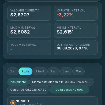
VALOARE CURENTĂ
VARIAȚIE INTERVAL
$
2,6707
-3,22%
MAXIM INTERVAL
MINIM INTERVAL
$
2,8082
$
2,6151
VOLUM INTERVAL
ULTIMA ACTUALIZARE
-
08.08.2026, 07:30
1 zi
7 zile
1 lună
1 an
5 ani
Max
296
puncte
Ultima dată disponibilă:
08.08.2026, 07:30
Cursor:
08.08.2026, 07:30
Delta punct:
+0,00%
NG/USD
Gaz natural (NG/USD)