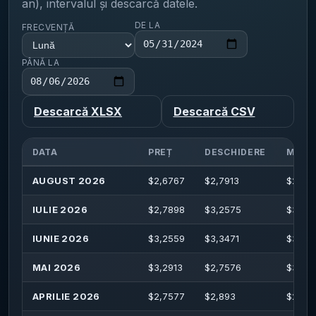
an), intervalul și descarcă datele.
DE LA
FRECVENȚĂ
PÂNĂ LA
Descarcă XLSX
Descarcă CSV
DATA
PREȚ
DESCHIDERE
MAXI
AUGUST 2026
$
2,6767
$
2,7913
$
2,80
IULIE 2026
$
2,7898
$
3,2575
$
3,35
IUNIE 2026
$
3,2559
$
3,3471
$
3,39
MAI 2026
$
3,2913
$
2,7576
$
3,38
APRILIE 2026
$
2,7577
$
2,893
$
2,89