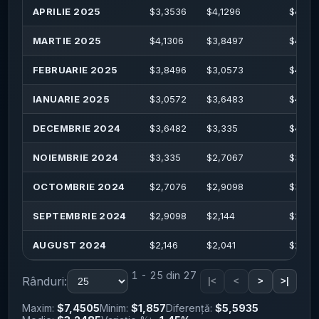
APRILIE 2025
$
3,3536
$
4,1296
$
4,198
MARTIE 2025
$
4,1306
$
3,8497
$
4,93
FEBRUARIE 2025
$
3,8496
$
3,0573
$
4,44
IANUARIE 2025
$
3,0572
$
3,6483
$
4,34
DECEMBRIE 2024
$
3,6482
$
3,335
$
4,20
NOIEMBRIE 2024
$
3,335
$
2,7067
$
3,55
OCTOMBRIE 2024
$
2,7076
$
2,9098
$
3,01
SEPTEMBRIE 2024
$
2,9098
$
2,144
$
2,94
AUGUST 2024
$
2,146
$
2,041
$
2,29
1 - 25 din 27
Rânduri:
|<
<
>
>|
Maxim:
$7,4505
Minim:
$1,857
Diferență:
$5,5935