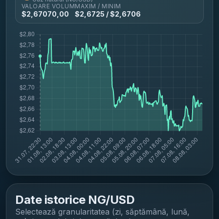
VALOARE
VOLUM
MAXIM / MINIM
$
2,6707
0,00
$
2,6725
/ $
2,6706
Date istorice
NG/USD
Selectează granularitatea (zi, săptămână, lună,