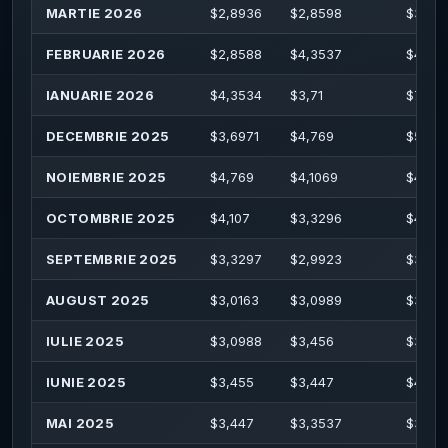
MARTIE 2026
$
2,8936
$
2,8598
$
3,49
FEBRUARIE 2026
$
2,8588
$
4,3537
$
4,35
IANUARIE 2026
$
4,3534
$
3,71
$
7,45
DECEMBRIE 2025
$
3,6971
$
4,769
$
5,48
NOIEMBRIE 2025
$
4,769
$
4,1069
$
4,871
OCTOMBRIE 2025
$
4,107
$
3,3296
$
4,153
SEPTEMBRIE 2025
$
3,3297
$
2,9923
$
3,34
AUGUST 2025
$
3,0163
$
3,0989
$
3,138
IULIE 2025
$
3,0988
$
3,456
$
3,62
IUNIE 2025
$
3,455
$
3,447
$
4,143
MAI 2025
$
3,447
$
3,3537
$
3,83