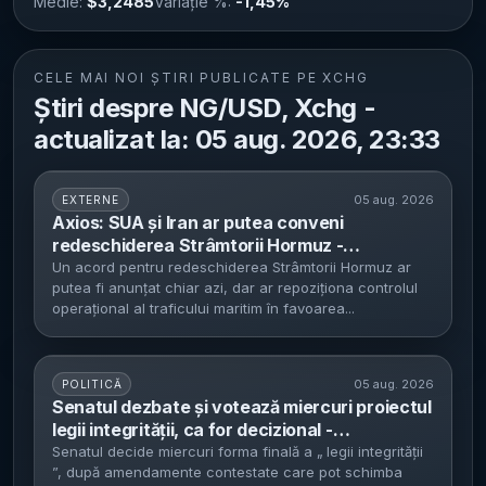
Medie:
$3,2485
Variație %:
-1,45%
CELE MAI NOI ȘTIRI PUBLICATE PE XCHG
Știri despre NG/USD, Xchg -
actualizat la: 05 aug. 2026, 23:33
05 aug. 2026
EXTERNE
Axios: SUA și Iran ar putea conveni
redeschiderea Strâmtorii Hormuz -
aranjamentul ar muta traficul de intrare în
Un acord pentru redeschiderea Strâmtorii Hormuz ar
putea fi anunțat chiar azi, dar ar repoziționa controlul
apele iraniene pentru 60 de zile
operațional al traficului maritim în favoarea...
05 aug. 2026
POLITICĂ
Senatul dezbate și votează miercuri proiectul
legii integrității, ca for decizional -
amendamentele PSD și AUR, contestate de
Senatul decide miercuri forma finală a „ legii integrității
”, după amendamente contestate care pot schimba
PNL și USR pe motiv de neconstituționalitate