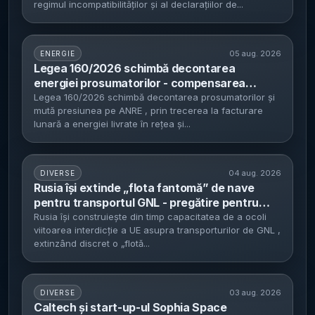
regimul incompatibilităților și al declarațiilor de...
05 aug. 2026
ENERGIE
Legea 160/2026 schimbă decontarea
energiei prosumatorilor - compensarea
surplusului trece la facturare lunară, cu reguli
Legea 160/2026 schimbă decontarea prosumatorilor și
mută presiunea pe ANRE , prin trecerea la facturare
finale așteptate de la ANRE
lunară a energiei livrate în rețea și...
04 aug. 2026
DIVERSE
Rusia își extinde „flota fantomă” de nave
pentru transportul GNL - pregătire pentru
interdicția UE asupra importurilor de GNL
Rusia își construiește din timp capacitatea de a ocoli
viitoarea interdicție a UE asupra transporturilor de GNL ,
rusesc din 2027
extinzând discret o „flotă...
03 aug. 2026
DIVERSE
Caltech și start-up-ul Sophia Space