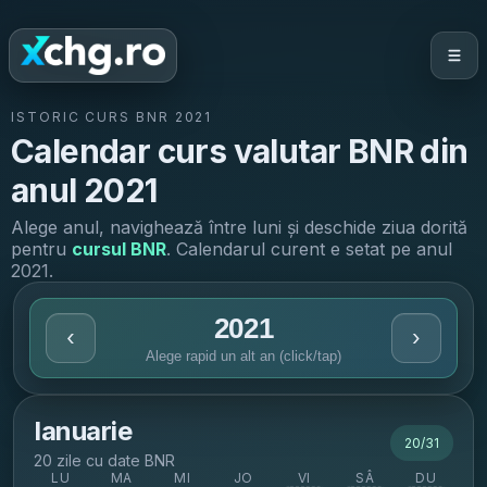
ISTORIC CURS BNR
2021
Calendar curs valutar BNR din
anul
2021
Alege anul, navighează între luni și deschide ziua dorită
pentru
cursul BNR
. Calendarul curent e setat pe anul
2021
.
2021
‹
›
Alege rapid un alt an (click/tap)
Ianuarie
20
/
31
20 zile cu date BNR
LU
MA
MI
JO
VI
SÂ
DU