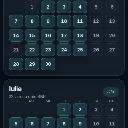
1
2
3
4
5
6
7
8
9
10
11
12
13
14
15
16
17
18
19
20
21
22
23
24
25
26
27
28
29
30
Iulie
22
/
31
22 zile cu date BNR
LU
MA
MI
JO
VI
SÂ
DU
1
2
3
4
5
6
7
8
9
10
11