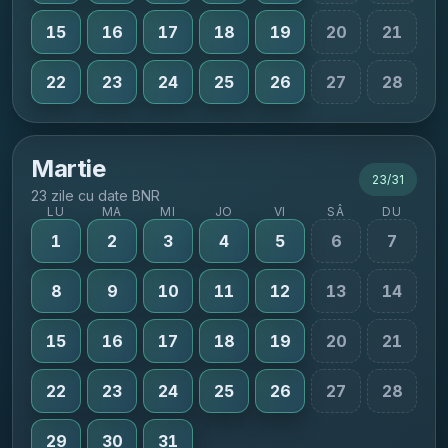
15
16
17
18
19
20
21
22
23
24
25
26
27
28
Martie
23
/
31
23 zile cu date BNR
LU
MA
MI
JO
VI
SÂ
DU
1
2
3
4
5
6
7
8
9
10
11
12
13
14
15
16
17
18
19
20
21
22
23
24
25
26
27
28
29
30
31