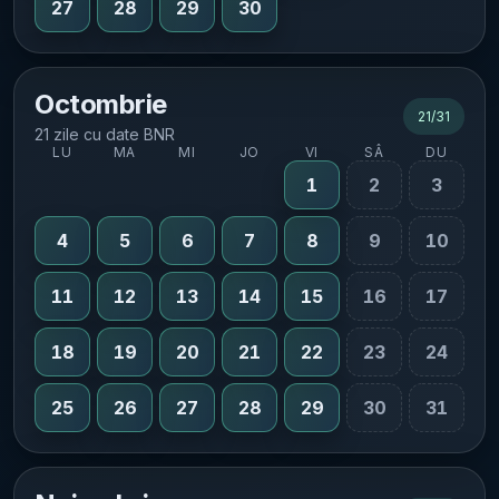
27
28
29
30
Octombrie
21
/
31
21 zile cu date BNR
LU
MA
MI
JO
VI
SÂ
DU
1
2
3
4
5
6
7
8
9
10
11
12
13
14
15
16
17
18
19
20
21
22
23
24
25
26
27
28
29
30
31