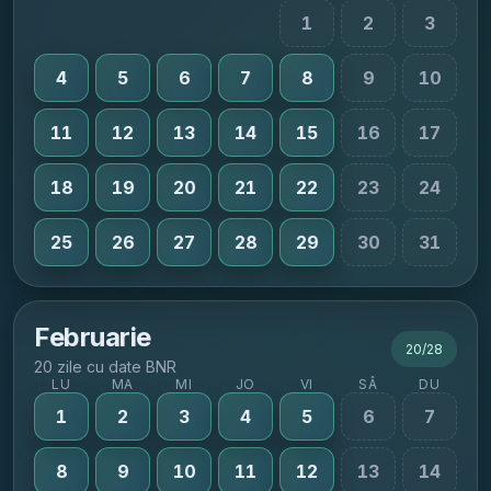
1
2
3
4
5
6
7
8
9
10
11
12
13
14
15
16
17
18
19
20
21
22
23
24
25
26
27
28
29
30
31
Februarie
20
/
28
20 zile cu date BNR
LU
MA
MI
JO
VI
SÂ
DU
1
2
3
4
5
6
7
8
9
10
11
12
13
14