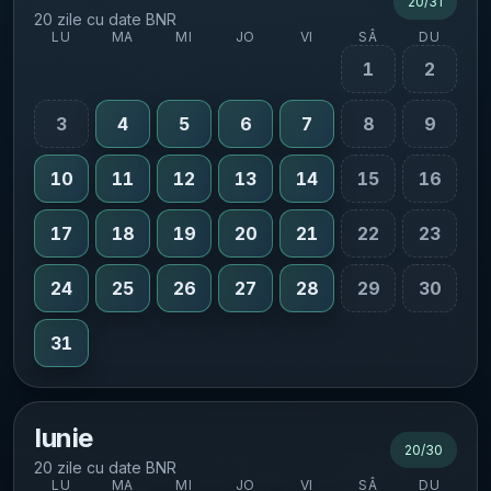
20
/
31
20 zile cu date BNR
LU
MA
MI
JO
VI
SÂ
DU
1
2
3
4
5
6
7
8
9
10
11
12
13
14
15
16
17
18
19
20
21
22
23
24
25
26
27
28
29
30
31
Iunie
20
/
30
20 zile cu date BNR
LU
MA
MI
JO
VI
SÂ
DU