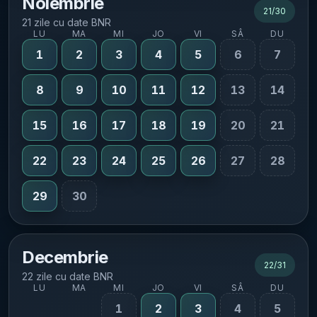
Noiembrie
21
/
30
21 zile cu date BNR
LU
MA
MI
JO
VI
SÂ
DU
1
2
3
4
5
6
7
8
9
10
11
12
13
14
15
16
17
18
19
20
21
22
23
24
25
26
27
28
29
30
Decembrie
22
/
31
22 zile cu date BNR
LU
MA
MI
JO
VI
SÂ
DU
1
2
3
4
5