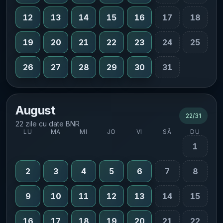
12
13
14
15
16
17
18
19
20
21
22
23
24
25
26
27
28
29
30
31
August
22
/
31
22 zile cu date BNR
LU
MA
MI
JO
VI
SÂ
DU
1
2
3
4
5
6
7
8
9
10
11
12
13
14
15
16
17
18
19
20
21
22