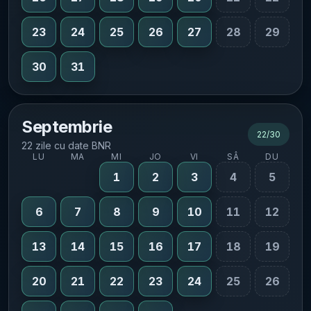
23
24
25
26
27
28
29
30
31
Septembrie
22
/
30
22 zile cu date BNR
LU
MA
MI
JO
VI
SÂ
DU
1
2
3
4
5
6
7
8
9
10
11
12
13
14
15
16
17
18
19
20
21
22
23
24
25
26