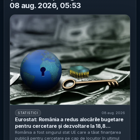
08 aug. 2026, 05:53
08 aug. 2026
STATISTICI
Eurostat: România a redus alocările bugetare
pentru cercetare și dezvoltare la 18,8
euro/locuitor în 2025 - singurul stat UE cu
România a fost singurul stat UE care a tăiat finanțarea
publică pentru cercetare pe cap de locuitor în ultimul
scădere în ultimul deceniu