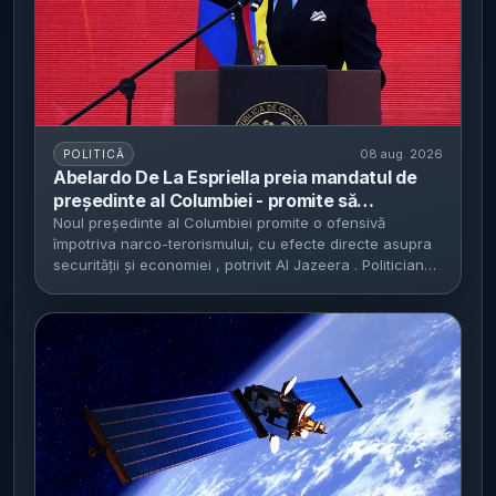
08 aug. 2026
POLITICĂ
Abelardo De La Espriella preia mandatul de
președinte al Columbiei - promite să
„zdrobească” narco-terorismul și să apropie
Noul președinte al Columbiei promite o ofensivă
împotriva narco-terorismului, cu efecte directe asupra
țara de SUA și Donald Trump
securității și economiei , potrivit Al Jazeera . Politicianul
de dreapta...