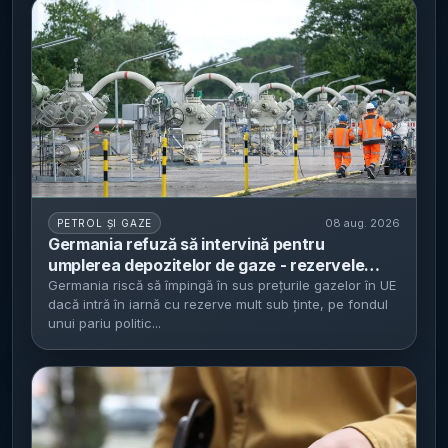
08 aug. 2026
PETROL ȘI GAZE
Germania refuză să intervină pentru
umplerea depozitelor de gaze - rezervele
sunt la 47% și cresc riscurile de prețuri mai
Germania riscă să împingă în sus prețurile gazelor în UE
dacă intră în iarnă cu rezerve mult sub ținte, pe fondul
mari și penurii în UE la iarnă
unui pariu politic...