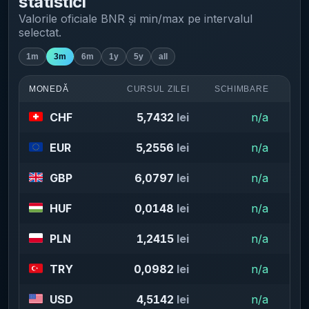
statistici
Valorile oficiale BNR și min/max pe intervalul
selectat.
1m
3m
6m
1y
5y
all
MONEDĂ
CURSUL ZILEI
SCHIMBARE
CHF
5,7432
lei
n/a
EUR
5,2556
lei
n/a
GBP
6,0797
lei
n/a
HUF
0,0148
lei
n/a
PLN
1,2415
lei
n/a
TRY
0,0982
lei
n/a
USD
4,5142
lei
n/a