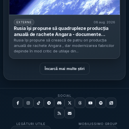
08 aug. 2026
EXTERNE
Rusia își propune să quadrupleze producția
anuală de rachete Angara - documente
interne indică o dependență critică de utilaje
Rusia își propune să crească de patru ori producția
anuală de rachete Angara , dar modernizarea fabricilor
chinezești
depinde în mod critic de utilaje din...
Încarcă mai multe știri
SOCIAL
LEGĂTURI UTILE
MOBILISSIMO GROUP