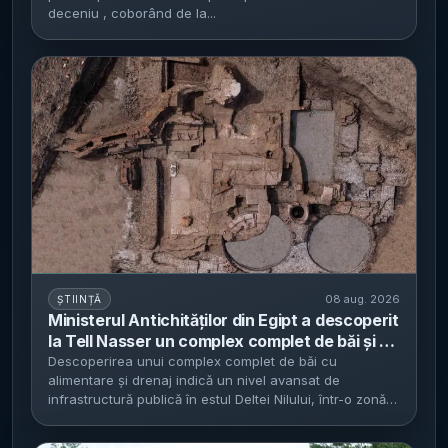
deceniu , coborând de la...
08 aug. 2026
ȘTIINȚĂ
Ministerul Antichităților din Egipt a descoperit
la Tell Nasser un complex complet de băi și un
sistem hidraulic antic - situl indică locuire din
Descoperirea unui complex complet de băi cu
alimentare și drenaj indică un nivel avansat de
secolele IV–III î.e.n. și utilizare până în
infrastructură publică în estul Deltei Nilului, într-o zonă-
perioada romană
cheie de...