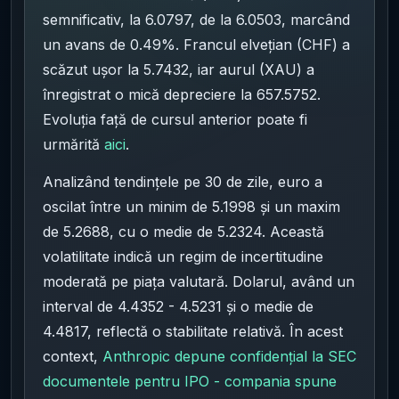
semnificativ, la 6.0797, de la 6.0503, marcând
un avans de 0.49%. Francul elvețian (CHF) a
scăzut ușor la 5.7432, iar aurul (XAU) a
înregistrat o mică depreciere la 657.5752.
Evoluția față de cursul anterior poate fi
urmărită
aici
.
Analizând tendințele pe 30 de zile, euro a
oscilat între un minim de 5.1998 și un maxim
de 5.2688, cu o medie de 5.2324. Această
volatilitate indică un regim de incertitudine
moderată pe piața valutară. Dolarul, având un
interval de 4.4352 - 4.5231 și o medie de
4.4817, reflectă o stabilitate relativă. În acest
context,
Anthropic depune confidențial la SEC
documentele pentru IPO - compania spune