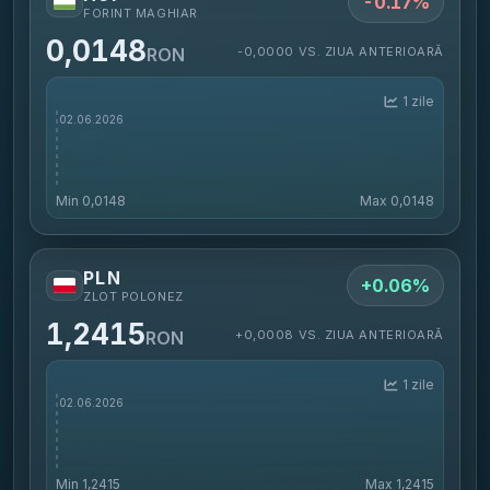
-0.17%
FORINT MAGHIAR
0,0148
-0,0000 VS. ZIUA ANTERIOARĂ
RON
1 zile
Min
0,0148
Max
0,0148
PLN
+0.06%
ZLOT POLONEZ
1,2415
+0,0008 VS. ZIUA ANTERIOARĂ
RON
1 zile
Min
1,2415
Max
1,2415