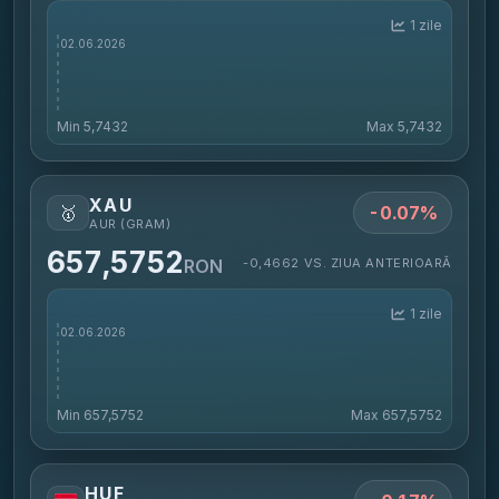
1 zile
Min
5,7432
Max
5,7432
XAU
🥇
-0.07%
AUR (GRAM)
657,5752
-0,4662 VS. ZIUA ANTERIOARĂ
RON
1 zile
Min
657,5752
Max
657,5752
HUF