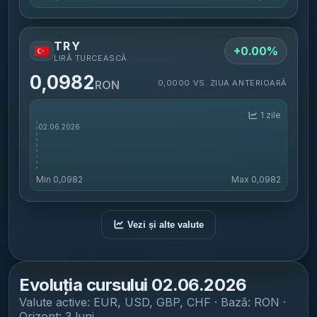
TRY
+0.00%
LIRĂ TURCEASCĂ
0,0982
0,0000 VS. ZIUA ANTERIOARĂ
RON
1 zile
Min
0,0982
Max
0,0982
Vezi și alte valute
Evoluția cursului
02.06.2026
Valute active:
EUR, USD, GBP, CHF
· Bază: RON ·
Orizont:
3 luni