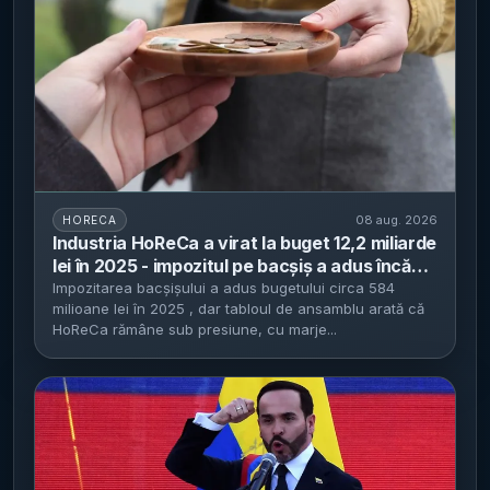
08 aug. 2026
HORECA
Industria HoReCa a virat la buget 12,2 miliarde
lei în 2025 - impozitul pe bacșiș a adus încă
584 milioane lei
Impozitarea bacșișului a adus bugetului circa 584
milioane lei în 2025 , dar tabloul de ansamblu arată că
HoReCa rămâne sub presiune, cu marje...