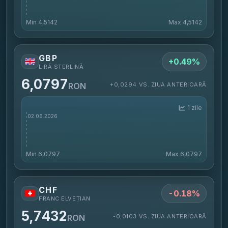
Min
4,5142
Max
4,5142
GBP
+0.49%
LIRĂ STERLINĂ
6,0797
+0,0294 VS. ZIUA ANTERIOARĂ
RON
1 zile
Min
6,0797
Max
6,0797
CHF
-0.18%
FRANC ELVEȚIAN
5,7432
-0,0103 VS. ZIUA ANTERIOARĂ
RON