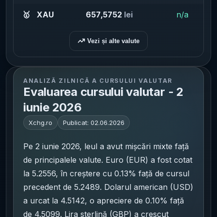
🥇
XAU
657,5752
lei
n/a
65
Vezi și alte valute
ANALIZĂ ZILNICĂ A CURSULUI VALUTAR
Evaluarea cursului valutar - 2
iunie 2026
Xchg.ro
Publicat:
02.06.2026
Pe 2 iunie 2026, leul a avut mișcări mixte față
de principalele valute. Euro (EUR) a fost cotat
la 5.2556, în creștere cu 0.13% față de cursul
precedent de 5.2489. Dolarul american (USD)
a urcat la 4.5142, o apreciere de 0.10% față
de 4.5099. Lira sterlină (GBP) a crescut