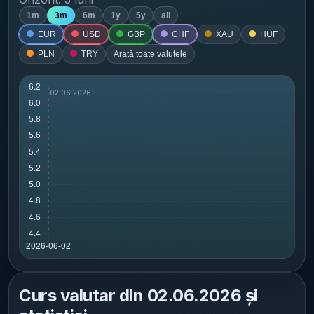
1m
3m
6m
1y
5y
all
EUR
USD
GBP
CHF
XAU
HUF
PLN
TRY
Arată toate valutele
Curs valutar din
02.06.2026
și