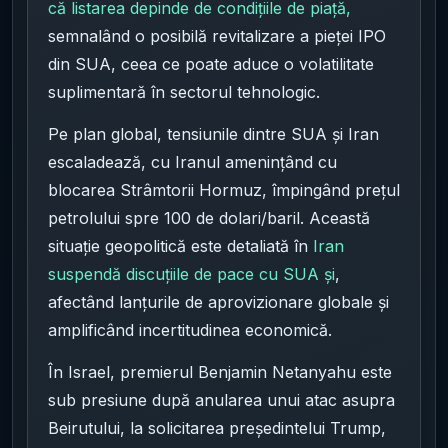
că listarea depinde de condițiile de piață,
semnalând o posibilă revitalizare a pieței IPO
din SUA, ceea ce poate aduce o volatilitate
suplimentară în sectorul tehnologic.
Pe plan global, tensiunile dintre SUA și Iran
escaladează, cu Iranul amenințând cu
blocarea Strâmtorii Hormuz, împingând prețul
petrolului spre 100 de dolari/baril. Această
situație geopolitică este detaliată în
Iran
suspendă discuțiile de pace cu SUA și
,
afectând lanțurile de aprovizionare globale și
amplificând incertitudinea economică.
În Israel, premierul Benjamin Netanyahu este
sub presiune după anularea unui atac asupra
Beirutului, la solicitarea președintelui Trump,