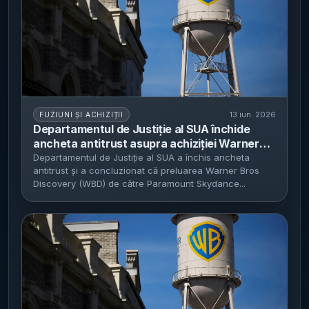
13 iun. 2026
FUZIUNI ȘI ACHIZIȚII
Departamentul de Justiție al SUA închide
ancheta antitrust asupra achiziției Warner
Bros Discovery de către Paramount
Departamentul de Justiție al SUA a închis ancheta
antitrust și a concluzionat că preluarea Warner Bros
Skydance - Concluzia: fuziunea nu ar reduce
Discovery (WBD) de către Paramount Skydance...
concurența și nu ar prejudicia consumatorii