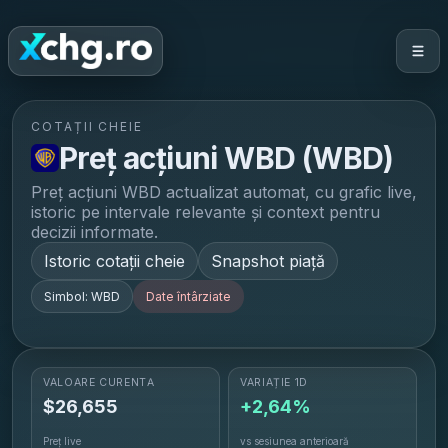
COTAȚII CHEIE
Preț acțiuni
WBD
(
WBD
)
Preț acțiuni
WBD
actualizat automat, cu grafic live,
istoric pe intervale relevante și context pentru
decizii informate.
Istoric cotații cheie
Snapshot piață
Simbol:
WBD
Date întârziate
VALOARE CURENTĂ
VARIAȚIE 1D
$
26,655
+2,64%
Preț live
vs sesiunea anterioară