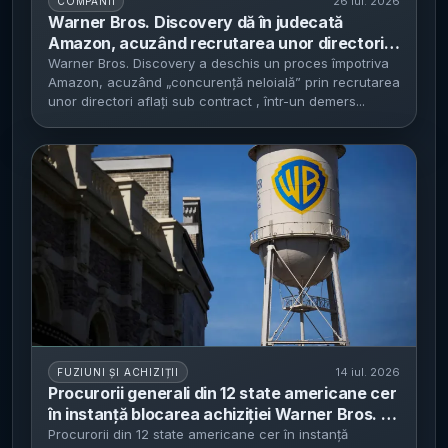
26 iul. 2026
COMPANII
Warner Bros. Discovery dă în judecată
Amazon, acuzând recrutarea unor directori
aflați sub contract - cazul vizează inclusiv un
Warner Bros. Discovery a deschis un proces împotriva
Amazon, acuzând „concurență neloială” prin recrutarea
manager HBO Max cu contract până în 2027
unor directori aflați sub contract , într-un demers...
14 iul. 2026
FUZIUNI ȘI ACHIZIȚII
Procurorii generali din 12 state americane cer
în instanță blocarea achiziției Warner Bros. de
către Paramount - coaliția invocă riscul ca
Procurorii din 12 state americane cer în instanță