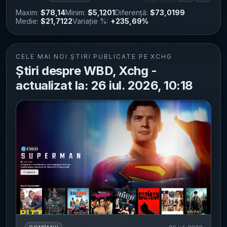
Maxim:
$78,14
Minim:
$5,1201
Diferență:
$73,0199
Medie:
$21,7122
Variație %:
+235,69%
CELE MAI NOI ȘTIRI PUBLICATE PE XCHG
Știri despre WBD, Xchg -
actualizat la: 26 iul. 2026, 10:18