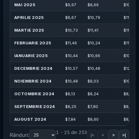
MAI 2025
$
9,97
$
8,69
$
10,19
APRILIE 2025
$
8,67
$
10,79
$
11,15
MARTIE 2025
$
10,73
$
11,41
$
11,67
FEBRUARIE 2025
$
11,46
$
10,24
$
11,90
IANUARIE 2025
$
10,44
$
10,66
$
10,95
DECEMBRIE 2024
$
10,57
$
10,48
$
12,70
NOIEMBRIE 2024
$
10,48
$
8,03
$
10,51
OCTOMBRIE 2024
$
8,13
$
8,24
$
8,35
SEPTEMBRIE 2024
$
8,25
$
7,80
$
8,85
AUGUST 2024
$
7,84
$
8,60
$
8,64
1 - 25 din 253
Rânduri:
|<
<
>
>|