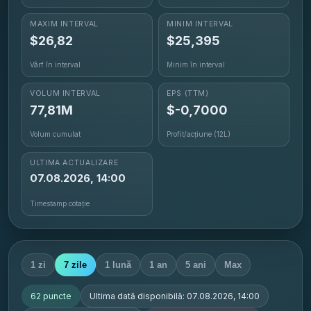
MAXIM INTERVAL
MINIM INTERVAL
$
26,82
$
25,395
Vârf în interval
Minim în interval
VOLUM INTERVAL
EPS
(TTM)
77,81M
$-0,7000
Volum cumulat
Profit/acțiune (12L)
ULTIMA ACTUALIZARE
07.08.2026, 14:00
Timestamp cotație
1 zi
7 zile
1 lună
1 an
5 ani
Max
62
puncte
Ultima dată disponibilă:
07.08.2026, 14:00