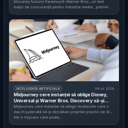
blocarea fuziunii Paramount–Warner Bros., un test
grupul rezultat să controleze aproape o
major de concurență pentru industria media , potrivit...
treime din piața de distribuție și TV prin cablu
06 iul. 2026
INTELIGENȚĂ ARTIFICIALĂ
Midjourney cere instanței să oblige Disney,
Universal și Warner Bros. Discovery să-și
dezvăluie utilizarea internă a AI - miza: acces
Midjourney cere instanței să oblige studiourile care o
dau în judecată să-și dezvăluie propriile practici de AI ,
la seturi de date și modele în procesul de
într-o mișcare care poate...
copyright