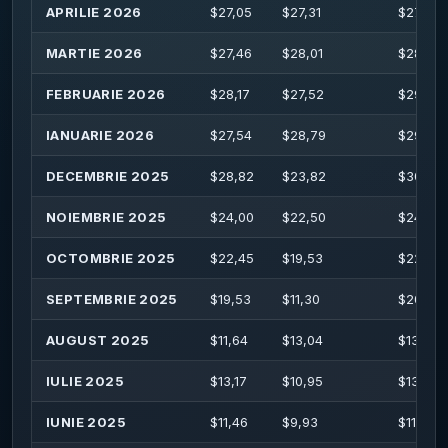
APRILIE 2026
$
27,05
$
27,31
$
27,76
MARTIE 2026
$
27,46
$
28,01
$
28,50
FEBRUARIE 2026
$
28,17
$
27,52
$
29,20
IANUARIE 2026
$
27,54
$
28,79
$
29,50
DECEMBRIE 2025
$
28,82
$
23,82
$
30,00
NOIEMBRIE 2025
$
24,00
$
22,50
$
24,20
OCTOMBRIE 2025
$
22,45
$
19,53
$
22,56
SEPTEMBRIE 2025
$
19,53
$
11,30
$
20,24
AUGUST 2025
$
11,64
$
13,04
$
13,23
IULIE 2025
$
13,17
$
10,95
$
13,87
IUNIE 2025
$
11,46
$
9,93
$
11,72