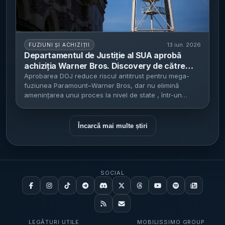
13 iun. 2026
FUZIUNI ȘI ACHIZIȚII
Departamentul de Justiție al SUA aprobă
achiziția Warner Bros. Discovery de către
Paramount Skydance - decizia întărește
Aprobarea DOJ reduce riscul antitrust pentru mega-
fuziunea Paramount–Warner Bros, dar nu elimină
poziția companiei înaintea unui posibil proces
amenințarea unui proces la nivel de state , într-un
intentat de state
dosar...
Încarcă mai multe știri
SOCIAL
LEGĂTURI UTILE
MOBILISSIMO GROUP