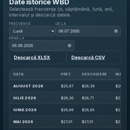
Date istorice
WBD
Selectează frecvența (zi, săptămână, lună, an),
intervalul și descarcă datele.
FRECVENȚĂ
DE LA
PÂNĂ LA
Descarcă XLSX
Descarcă CSV
DATA
PREȚ
DESCHIDERE
MAXIM
AUGUST 2026
$
25,97
$
26,39
$
26,53
IULIE 2026
$
26,30
$
26,71
$
27,65
IUNIE 2026
$
26,66
$
26,95
$
27,36
MAI 2026
$
27,01
$
27,01
$
27,44