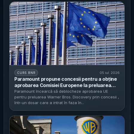
05 iul. 2026
CURS BNR
Paramount propune concesii pentru a obține
aprobarea Comisiei Europene la preluarea
Warner Bros. Discovery - Bruxelles a extins
Paramount încearcă să deblocheze aprobarea UE
pentru preluarea Warner Bros. Discovery prin concesii ,
analiza până la 22 iulie, iar detaliile măsurilor
într-un dosar care a intrat în faza în...
nu sunt publice