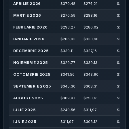
APRILIE 2026
$
370,48
$
274,21
$
371,
MARTIE 2026
$
270,59
$
288,16
$
295,
FEBRUARIE 2026
$
293,27
$
286,02
$
295,
IANUARIE 2026
$
286,93
$
330,90
$
357,
DECEMBRIE 2025
$
330,11
$
327,16
$
344,
NOIEMBRIE 2025
$
329,77
$
339,13
$
343,1
OCTOMBRIE 2025
$
341,56
$
343,90
$
381,
SEPTEMBRIE 2025
$
345,30
$
308,31
$
362,
AUGUST 2025
$
309,87
$
250,61
$
316,
IULIE 2025
$
249,56
$
311,97
$
326,
IUNIE 2025
$
311,97
$
303,12
$
318,