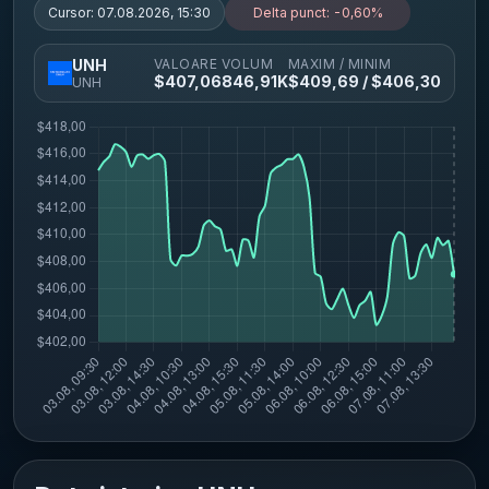
Cursor:
07.08.2026, 15:30
Delta punct:
-0,60%
VALOARE
VOLUM
MAXIM / MINIM
UNH
$
407,06
846,91K
$
409,69
/ $
406,30
UNH