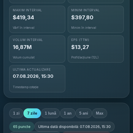
MAXIM INTERVAL
MINIM INTERVAL
$
419,34
$
397,80
Vârf în interval
Minim în interval
VOLUM INTERVAL
EPS
(TTM)
16,87M
$13,27
Volum cumulat
Profit/acțiune (12L)
ULTIMA ACTUALIZARE
07.08.2026, 15:30
Timestamp cotație
1 zi
7 zile
1 lună
1 an
5 ani
Max
65
puncte
Ultima dată disponibilă:
07.08.2026, 15:30