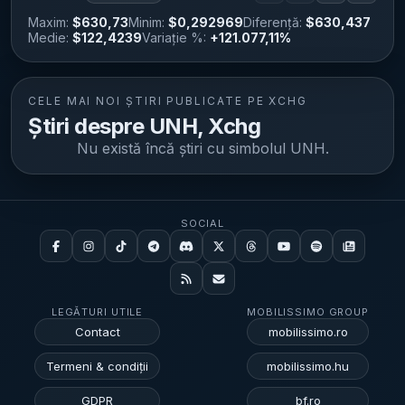
Maxim:
$630,73
Minim:
$0,292969
Diferență:
$630,437
Medie:
$122,4239
Variație %:
+121.077,11%
CELE MAI NOI ȘTIRI PUBLICATE PE XCHG
Știri despre UNH, Xchg
Nu există încă știri cu simbolul
UNH
.
SOCIAL
LEGĂTURI UTILE
MOBILISSIMO GROUP
Contact
mobilissimo.ro
Termeni & condiții
mobilissimo.hu
GDPR
bf.ro