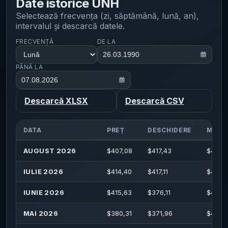
Date istorice
UNH
Selectează frecvența (zi, săptămână, lună, an),
intervalul și descarcă datele.
FRECVENȚĂ
DE LA
PÂNĂ LA
Descarcă XLSX
Descarcă CSV
DATA
PREȚ
DESCHIDERE
MAXI
AUGUST 2026
$
407,08
$
417,43
$
419,
IULIE 2026
$
414,40
$
417,11
$
461,
IUNIE 2026
$
415,63
$
376,11
$
427,
MAI 2026
$
380,31
$
371,96
$
404,1