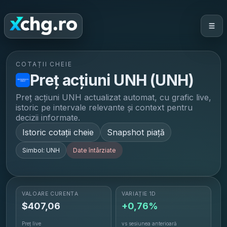
COTAȚII CHEIE
Preț acțiuni
UNH
(
UNH
)
Preț acțiuni
UNH
actualizat automat, cu grafic live,
istoric pe intervale relevante și context pentru
decizii informate.
Istoric cotații cheie
Snapshot piață
Simbol:
UNH
Date întârziate
VALOARE CURENTĂ
VARIAȚIE 1D
$
407,06
+0,76%
Preț live
vs sesiunea anterioară