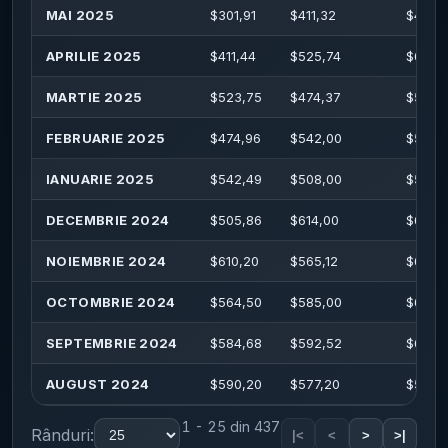
MAI 2025
$
301,91
$
411,32
$
411,9
APRILIE 2025
$
411,44
$
525,74
$
606,
MARTIE 2025
$
523,75
$
474,37
$
528,1
FEBRUARIE 2025
$
474,96
$
542,00
$
553,
IANUARIE 2025
$
542,49
$
508,00
$
551,9
DECEMBRIE 2024
$
505,86
$
614,00
$
622,
NOIEMBRIE 2024
$
610,20
$
565,12
$
630,
OCTOMBRIE 2024
$
564,50
$
585,00
$
608,
SEPTEMBRIE 2024
$
584,68
$
592,52
$
607,
AUGUST 2024
$
590,20
$
577,20
$
593,
1 - 25 din 437
Rânduri:
|<
<
>
>|