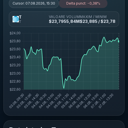
Cursor:
07.08.2026, 15:30
Delta punct:
-0,38%
VALOARE
VOLUM
MAXIM / MINIM
T
$
23,795
5,84M
$
23,885
/ $
23,78
T