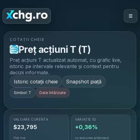
COTAȚII CHEIE
Preț acțiuni
T
(
T
)
Preț acțiuni
T
actualizat automat, cu grafic live,
istoric pe intervale relevante și context pentru
decizii informate.
Istoric cotații cheie
Snapshot piață
Simbol:
T
Date întârziate
VALOARE CURENTĂ
VARIAȚIE 1D
$
23,795
+0,36%
Preț live
vs sesiunea anterioară