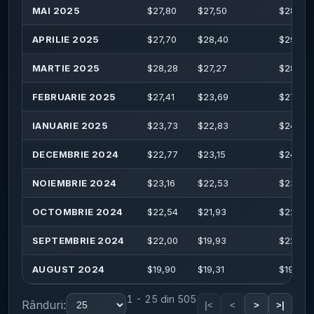
MAI 2025
$
27,80
$
27,50
$
28,40
APRILIE 2025
$
27,70
$
28,40
$
29,03
MARTIE 2025
$
28,28
$
27,27
$
28,56
FEBRUARIE 2025
$
27,41
$
23,69
$
27,49
IANUARIE 2025
$
23,73
$
22,83
$
24,98
DECEMBRIE 2024
$
22,77
$
23,15
$
24,03
NOIEMBRIE 2024
$
23,16
$
22,53
$
23,38
OCTOMBRIE 2024
$
22,54
$
21,93
$
22,60
SEPTEMBRIE 2024
$
22,00
$
19,93
$
22,34
AUGUST 2024
$
19,90
$
19,31
$
19,99
1 - 25 din 505
Rânduri:
|<
<
>
>|