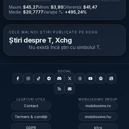
Maxim:
$45,27
Minim:
$3,80
Diferență:
$41,47
Medie:
$20,7777
Variație %:
+495,24%
CELE MAI NOI ȘTIRI PUBLICATE PE XCHG
Știri despre T, Xchg
Nu există încă știri cu simbolul
T
.
SOCIAL
LEGĂTURI UTILE
MOBILISSIMO GROUP
Contact
mobilissimo.ro
Termeni & condiții
mobilissimo.hu
GDPR
bf.ro