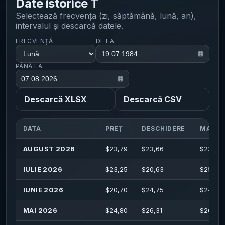
Date istorice
T
Selectează frecvența (zi, săptămână, lună, an),
intervalul și descarcă datele.
FRECVENȚĂ
DE LA
PÂNĂ LA
Descarcă XLSX
Descarcă CSV
DATA
PREȚ
DESCHIDERE
MAXIM
AUGUST 2026
$
23,79
$
23,66
$
23,91
IULIE 2026
$
23,25
$
20,63
$
25,32
IUNIE 2026
$
20,70
$
24,75
$
24,90
MAI 2026
$
24,80
$
26,31
$
26,46