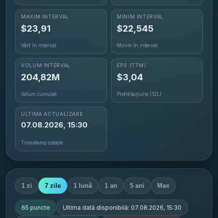
MAXIM INTERVAL
MINIM INTERVAL
$
23,91
$
22,545
Vârf în interval
Minim în interval
VOLUM INTERVAL
EPS
(TTM)
204,82M
$3,04
Volum cumulat
Profit/acțiune (12L)
ULTIMA ACTUALIZARE
07.08.2026, 15:30
Timestamp cotație
1 zi
7 zile
1 lună
1 an
5 ani
Max
65
puncte
Ultima dată disponibilă:
07.08.2026, 15:30