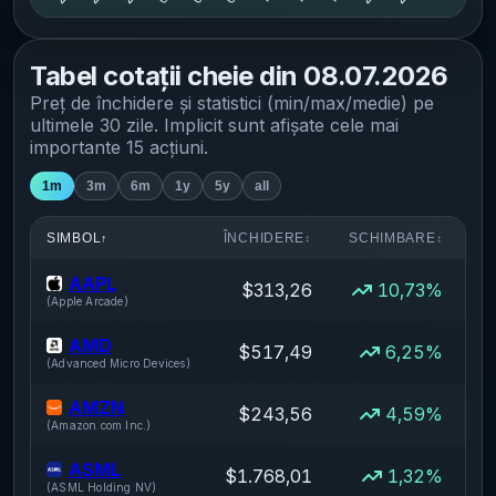
Tabel cotații cheie din
08.07.2026
Preț de închidere și statistici (min/max/medie) pe
ultimele 30 zile
. Implicit sunt afișate cele mai
importante 15 acțiuni.
1m
3m
6m
1y
5y
all
SIMBOL
ÎNCHIDERE
SCHIMBARE
↑
↕
↕
AAPL
$313,26
10,73%
(
Apple Arcade
)
AMD
$517,49
6,25%
(
Advanced Micro Devices
)
AMZN
$243,56
4,59%
(
Amazon.com Inc.
)
ASML
$1.768,01
1,32%
$
(
ASML Holding NV
)