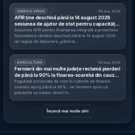
06 aug. 2026
ENERGIE VERDE
AFIR ține deschisă până la 14 august 2026
sesiunea de ajutor de stat pentru capacități
noi de energie solară - buget total 265 mil.
Sesiunea AFIR pentru finanțarea integrală a proiectelor
fotovoltaice rămâne deschisă până la 14 august 2026 ,
euro, finanțare 100% nerambursabilă în limite
iar regula de depunere „până la...
pe MW
06 aug. 2026
AGRICULTURĂ
Fermierii din mai multe județe reclamă pierderi
de până la 90% la floarea-soarelui din cauza
ciorilor - sezonul de vânătoare începe abia pe
Pagubele provocate de ciori în culturile de floarea-
soarelui ajung până la 90% , iar fermierii spun că
15 august, cu o cotă de 90 de păsări
pierderile se traduc direct în...
Încarcă mai multe știri