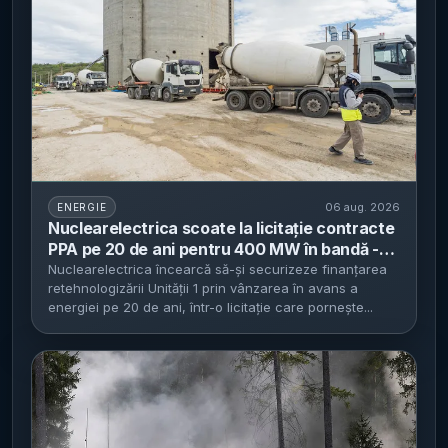
06 aug. 2026
ENERGIE
Nuclearelectrica scoate la licitație contracte
PPA pe 20 de ani pentru 400 MW în bandă -
preț minim garantat de 91,5 euro/MWh pentru
Nuclearelectrica încearcă să-și securizeze finanțarea
retehnologizării Unității 1 prin vânzarea în avans a
livrări în 2027-2046
energiei pe 20 de ani, într-o licitație care pornește...