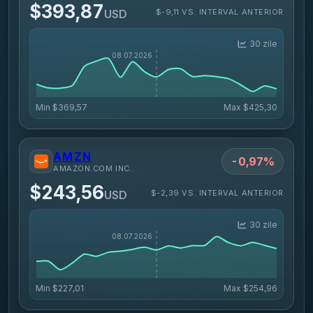
$393,87
$-9,11 VS. INTERVAL ANTERIOR
USD
30 zile
Min
$369,57
Max
$425,30
AMZN
-0,97%
AMAZON.COM INC.
$243,56
$-2,39 VS. INTERVAL ANTERIOR
USD
30 zile
Min
$227,01
Max
$254,96