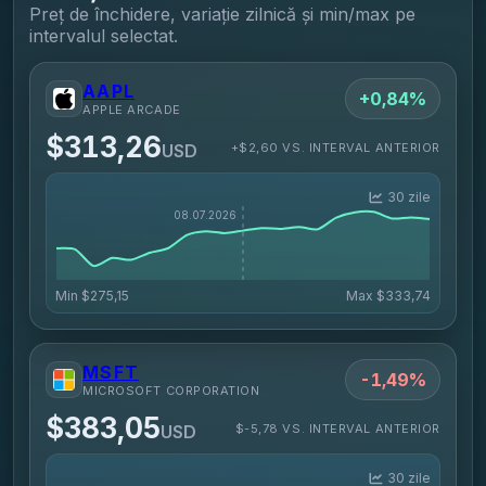
Preț de închidere, variație zilnică și min/max pe
intervalul selectat.
AAPL
+0,84%
APPLE ARCADE
$313,26
+$2,60 VS. INTERVAL ANTERIOR
USD
30 zile
Min
$275,15
Max
$333,74
MSFT
-1,49%
MICROSOFT CORPORATION
$383,05
$-5,78 VS. INTERVAL ANTERIOR
USD
30 zile