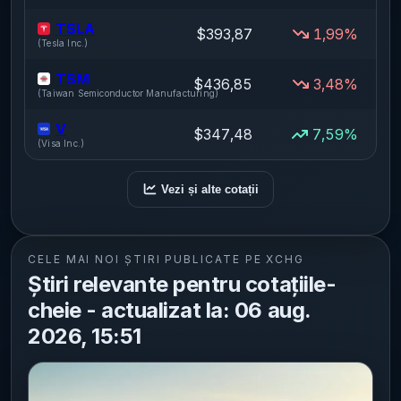
TSLA
$393,87
1,99%
(
Tesla Inc.
)
TSM
$436,85
3,48%
(
Taiwan Semiconductor Manufacturing
)
V
$347,48
7,59%
(
Visa Inc.
)
Vezi și alte cotații
CELE MAI NOI ȘTIRI PUBLICATE PE XCHG
Știri relevante pentru cotațiile-
cheie - actualizat la: 06 aug.
2026, 15:51