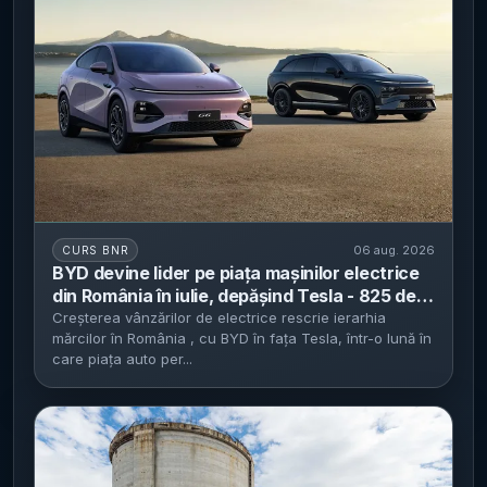
06 aug. 2026
CURS BNR
BYD devine lider pe piața mașinilor electrice
din România în iulie, depășind Tesla - 825 de
înmatriculări BEV (+58%) pe fondul
Creșterea vânzărilor de electrice rescrie ierarhia
mărcilor în România , cu BYD în fața Tesla, într-o lună în
întârzierilor Programului Rabla
care piața auto per...