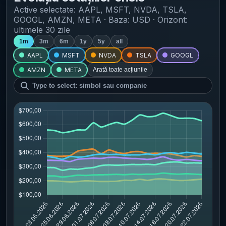
Active selectate:
AAPL, MSFT, NVDA, TSLA,
GOOGL, AMZN, META
· Baza: USD · Orizont:
ultimele 30 zile
1m
3m
6m
1y
5y
all
AAPL
MSFT
NVDA
TSLA
GOOGL
AMZN
META
Arată toate acțiunile