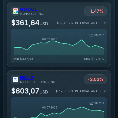
GOOGL
-1,47%
ALPHABET INC.
$361,64
$-5,40 VS. INTERVAL ANTERIOR
USD
30 zile
Min
$337,39
Max
$370,92
META
-2,03%
META PLATFORMS INC.
$603,07
$-12,50 VS. INTERVAL ANTERIOR
USD
30 zile