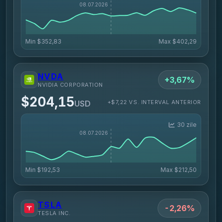
Min
$352,83
Max
$402,29
NVDA
+3,67%
NVIDIA CORPORATION
$204,15
+$7,22 VS. INTERVAL ANTERIOR
USD
30 zile
Min
$192,53
Max
$212,50
TSLA
-2,26%
TESLA INC.