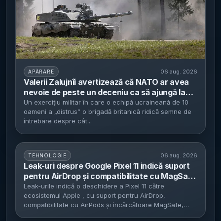
06 aug. 2026
APĂRARE
Valerii Zalujnîi avertizează că NATO ar avea
nevoie de peste un deceniu ca să ajungă la
jumătate din capacitățile militare ale Rusiei -
Un exercițiu militar în care o echipă ucraineană de 10
oameni a „distrus” o brigadă britanică ridică semne de
exercițiu în Estonia: o echipă ucraineană de
întrebare despre cât...
10 oameni a „distrus” o brigadă britanică în
simulare
06 aug. 2026
TEHNOLOGIE
Leak-uri despre Google Pixel 11 indică suport
pentru AirDrop și compatibilitate cu MagSafe
- schimbări mici, cu zvonuri de scumpire cu
Leak-urile indică o deschidere a Pixel 11 către
ecosistemul Apple , cu suport pentru AirDrop,
circa 100 de euro
compatibilitate cu AirPods și încărcătoare MagSafe,
ceea...