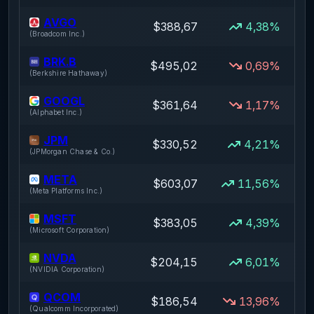
AVGO
$388,67
4,38%
(
Broadcom Inc.
)
BRK.B
$495,02
0,69%
(
Berkshire Hathaway
)
GOOGL
$361,64
1,17%
(
Alphabet Inc.
)
JPM
$330,52
4,21%
(
JPMorgan Chase & Co.
)
META
$603,07
11,56%
(
Meta Platforms Inc.
)
MSFT
$383,05
4,39%
(
Microsoft Corporation
)
NVDA
$204,15
6,01%
(
NVIDIA Corporation
)
QCOM
$186,54
13,96%
(
Qualcomm Incorporated
)