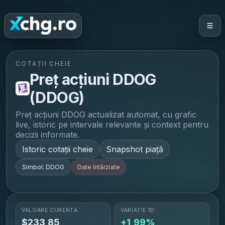
COTAȚII CHEIE
Preț acțiuni
DDOG
(
DDOG
)
Preț acțiuni
DDOG
actualizat automat, cu grafic
live, istoric pe intervale relevante și context pentru
decizii informate.
Istoric cotații cheie
Snapshot piață
Simbol:
DDOG
Date întârziate
VALOARE CURENTĂ
VARIAȚIE 1D
$
233,85
+1,99%