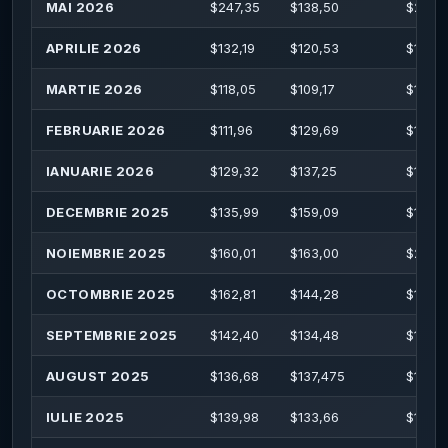
MAI 2026
$
247,35
$
138,50
$
249,
APRILIE 2026
$
132,19
$
120,53
$
137,0
MARTIE 2026
$
118,05
$
109,17
$
133,
FEBRUARIE 2026
$
111,96
$
129,69
$
133,
IANUARIE 2026
$
129,32
$
137,25
$
145,
DECEMBRIE 2025
$
135,99
$
159,09
$
163,
NOIEMBRIE 2025
$
160,01
$
163,00
$
201,
OCTOMBRIE 2025
$
162,81
$
144,28
$
166,
SEPTEMBRIE 2025
$
142,40
$
134,48
$
145,
AUGUST 2025
$
136,68
$
137,475
$
149,
IULIE 2025
$
139,98
$
133,66
$
157,3