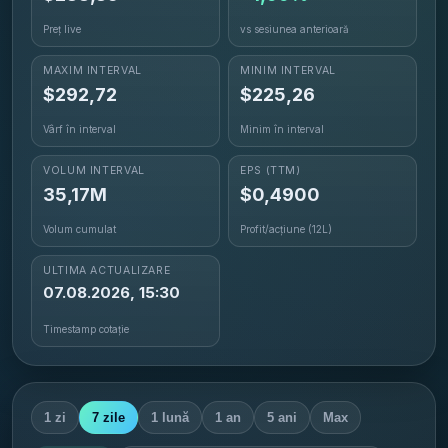
Preț live
vs sesiunea anterioară
MAXIM INTERVAL
MINIM INTERVAL
$
292,72
$
225,26
Vârf în interval
Minim în interval
VOLUM INTERVAL
EPS
(TTM)
35,17M
$0,4900
Volum cumulat
Profit/acțiune (12L)
ULTIMA ACTUALIZARE
07.08.2026, 15:30
Timestamp cotație
1 zi
7 zile
1 lună
1 an
5 ani
Max