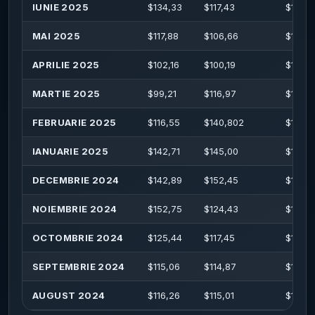
IUNIE 2025
$
134,33
$
117,43
$
135,4
MAI 2025
$
117,88
$
106,66
$
119,3
APRILIE 2025
$
102,16
$
100,19
$
102,
MARTIE 2025
$
99,21
$
116,97
$
117,31
FEBRUARIE 2025
$
116,55
$
140,802
$
149,0
IANUARIE 2025
$
142,71
$
145,00
$
153,
DECEMBRIE 2024
$
142,89
$
152,45
$
170,
NOIEMBRIE 2024
$
152,75
$
124,43
$
157,4
OCTOMBRIE 2024
$
125,44
$
117,45
$
131,8
SEPTEMBRIE 2024
$
115,06
$
114,87
$
118,3
AUGUST 2024
$
116,26
$
115,01
$
118,7