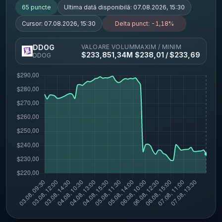
65
puncte
Ultima dată disponibilă:
07.08.2026, 15:30
Cursor:
07.08.2026, 15:30
Delta punct:
-1,18%
VALOARE
VOLUM
MAXIM / MINIM
DDOG
$
233,85
1,34M
$
238,01
/ $
233,69
DDOG