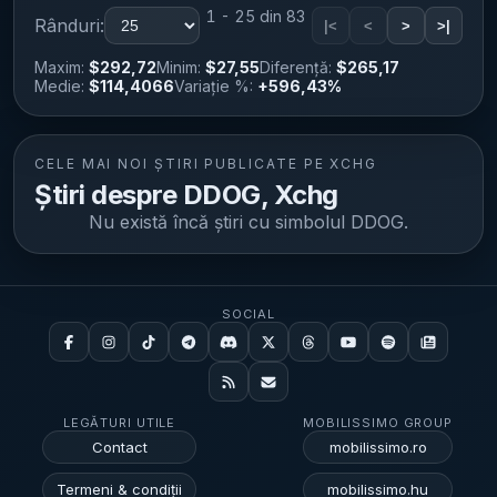
1 - 25 din 83
Rânduri:
|<
<
>
>|
Maxim:
$292,72
Minim:
$27,55
Diferență:
$265,17
Medie:
$114,4066
Variație %:
+596,43%
CELE MAI NOI ȘTIRI PUBLICATE PE XCHG
Știri despre DDOG, Xchg
Nu există încă știri cu simbolul
DDOG
.
SOCIAL
LEGĂTURI UTILE
MOBILISSIMO GROUP
Contact
mobilissimo.ro
Termeni & condiții
mobilissimo.hu