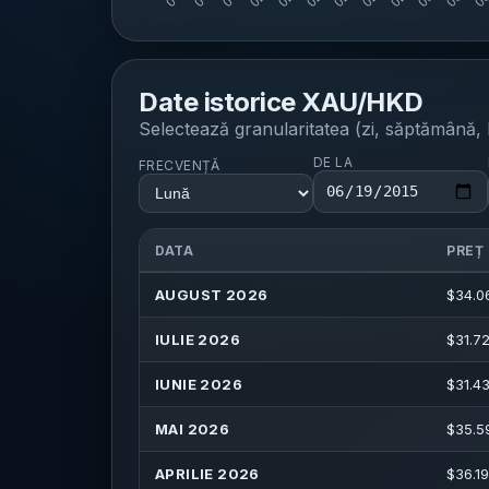
Date istorice
XAU/HKD
Selectează granularitatea (zi, săptămână, l
DE LA
FRECVENȚĂ
DATA
PREȚ
AUGUST 2026
$
34.0
IULIE 2026
$
31.7
IUNIE 2026
$
31.4
MAI 2026
$
35.5
APRILIE 2026
$
36.1