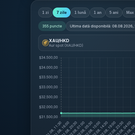
1 zi
7 zile
1 lună
1 an
5 ani
Max
355
puncte
Ultima dată disponibilă:
08.08.2026,
XAU/HKD
Aur spot (XAU/HKD)