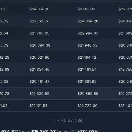
11,33
$
24.314,20
$
27.138,60
$
22.97
12,72
$
22.162,16
$
24.334,20
$
14.014
62,64
$
21.790,05
$
22.984,03
$
21.60
95,79
$
20.384,39
$
21.948,53
$
20.34
82,29
$
20.621,86
$
21.194,42
$
20.07
22,68
$
21.354,46
$
21.481,54
$
19.75
55,08
$
20.481,47
$
21.681,99
$
20.24
79,78
$
19.520,65
$
20.889,89
$
19.27
21,08
$
19.121,54
$
19.729,30
$
18.401
1 - 25 din 134
.634,82
Medie:
$15.358,70
Variație %:
+301,03%