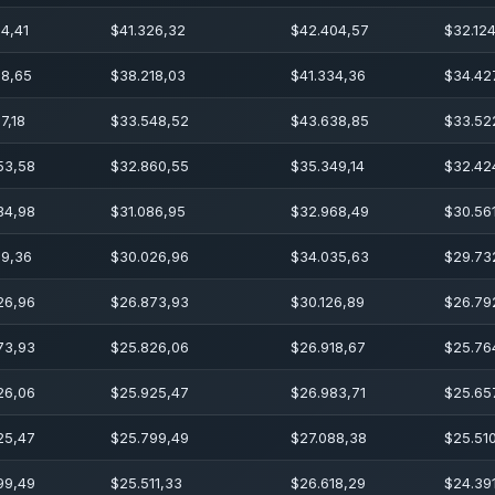
14,41
$
41.326,32
$
42.404,57
$
32.12
28,65
$
38.218,03
$
41.334,36
$
34.427
7,18
$
33.548,52
$
43.638,85
$
33.52
53,58
$
32.860,55
$
35.349,14
$
32.42
34,98
$
31.086,95
$
32.968,49
$
30.56
89,36
$
30.026,96
$
34.035,63
$
29.73
26,96
$
26.873,93
$
30.126,89
$
26.79
73,93
$
25.826,06
$
26.918,67
$
25.76
26,06
$
25.925,47
$
26.983,71
$
25.65
25,47
$
25.799,49
$
27.088,38
$
25.510
99,49
$
25.511,33
$
26.618,29
$
24.39