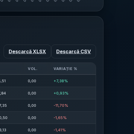
Descarcă XLSX
Descarcă CSV
VOL.
VARIAȚIE %
,51
0,00
+7,38%
7,84
0,00
+0,93%
7,35
0,00
-11,70%
0,50
0,00
-1,65%
3,13
0,00
-1,41%