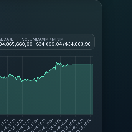
ALOARE
VOLUM
MAXIM / MINIM
34.065,66
0,00
$
34.066,04
/ $
34.063,96