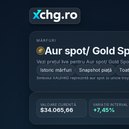
Home
Ș
MĂRFURI
Aur spot/ Gold S
Vezi prețul live pentru
Aur spot/ Gold Sp
Istoric mărfuri
Snapshot piață
Toat
Simbolul XAU/HKD reprezintă aur spot (o uncie troy)
VALOARE CURENTĂ
VARIAȚIE INTERVAL
$
34.065,66
+7,45%