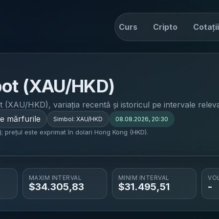
tiri
Drive
Convertor
Curs
Cripto
Cotații
pot (XAU/HKD)
ot (XAU/HKD)
, variația recentă și istoricul pe intervale releva
e mărfurile
Simbol:
XAU/HKD
08.08.2026, 20:30
; prețul este exprimat în dolari Hong Kong (HKD).
MAXIM INTERVAL
MINIM INTERVAL
VO
$
34.305,83
$
31.495,51
-