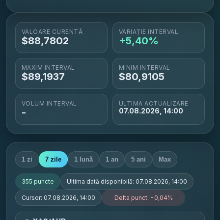
VALOARE CURENTĂ
VARIAȚIE INTERVAL
$
88,7802
+5,40%
MAXIM INTERVAL
MINIM INTERVAL
$
89,1937
$
80,9105
VOLUM INTERVAL
ULTIMA ACTUALIZARE
-
07.08.2026, 14:00
1 zi
7 zile
1 lună
1 an
5 ani
Max
355
puncte
Ultima dată disponibilă:
07.08.2026, 14:00
Cursor:
07.08.2026, 14:00
Delta punct:
-0,04%