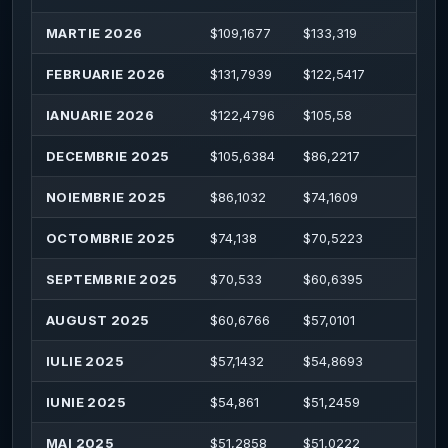
MARTIE 2026
$
109,1677
$
133,319
$
13
FEBRUARIE 2026
$
131,7939
$
122,5417
$
132
IANUARIE 2026
$
122,4796
$
105,58
$
171
DECEMBRIE 2025
$
105,6384
$
86,2217
$
124
NOIEMBRIE 2025
$
86,1032
$
74,1609
$
86
OCTOMBRIE 2025
$
74,138
$
70,5223
$
84,
SEPTEMBRIE 2025
$
70,533
$
60,6395
$
71,
AUGUST 2025
$
60,6766
$
57,0101
$
61,
IULIE 2025
$
57,1432
$
54,8693
$
60
IUNIE 2025
$
54,861
$
51,2459
$
57,
MAI 2025
$
51,2858
$
51,0222
$
52