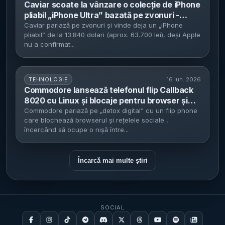
Caviar scoate la vânzare o colecție de iPhone
pliabil „iPhone Ultra” bazată pe zvonuri -
prețuri între 13.840 și 15.560 de dolari, serii
Caviar pariază pe zvonuri și vinde deja un „iPhone
pliabil” de la 13.840 dolari (aprox. 63.700 lei), deși Apple
limitate la 19 unități
nu a confirmat...
16 iun. 2026
TEHNOLOGIE
Commodore lansează telefonul flip Callback
8020 cu Linux și blocaje pentru browser și
rețele sociale - Preț de la 499 de dolari,
Commodore pariază pe „detox digital” cu un flip phone
care blochează browserul și rețelele sociale ,
precomenzi din 30 iunie și compatibilitate cu
încercând să ocupe o nișă între...
99% din aplicațiile Android
Încarcă mai multe știri
SOCIAL