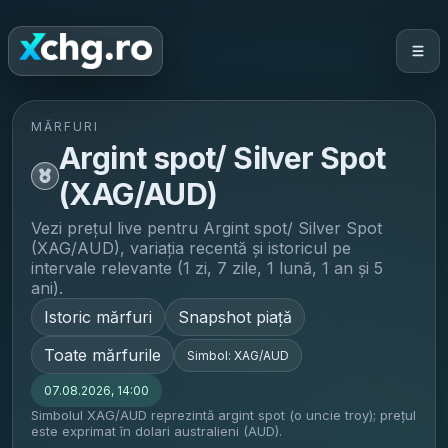
MĂRFURI
Argint spot/ Silver Spot
(XAG/AUD)
Vezi prețul live pentru
Argint spot/ Silver Spot
(XAG/AUD)
, variația recentă și istoricul pe
intervale relevante (1 zi, 7 zile, 1 lună, 1 an și 5
ani).
Istoric mărfuri
Snapshot piață
Toate mărfurile
Simbol:
XAG/AUD
07.08.2026, 14:00
Simbolul XAG/AUD reprezintă argint spot (o uncie troy); prețul
este exprimat în dolari australieni (AUD).