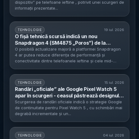
dispozitiv” pe telefoane ieftine , potrivit unei scurgeri de
de dolari
informații prezentate...
19 iul. 2026
TEHNOLOGIE
O fișă tehnică scursă indică un nou
Snapdragon 4 (SM4875 „Poros”) de la
Qualcomm - GPU Adreno 6, LPDDR5 și
O posibilă actualizare majoră a platformei Snapdragon
4 ar putea reduce diferența de performanță și
conectivitate Wi‑Fi 6/Bluetooth 6.0 pe
conectivitate dintre telefoanele ieftine și cele mid-
proces TSMC de 4 nm
range...
15 iul. 2026
TEHNOLOGIE
Randări „oficiale” ale Google Pixel Watch 5
apar în scurgeri - ceasul păstrează designul
Pixel Watch 4 și ar putea veni cu preț de
Scurgerea de randări oficiale indică o strategie Google
de continuitate pentru Pixel Watch 5 , cu schimbări mai
pornire cu 50 de dolari mai mare
degrabă incrementale și un...
04 iul. 2026
TEHNOLOGIE