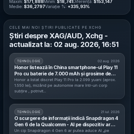
Maxim:
$171,888
Minim:
$18,741
Diferență:
$153,147
Medie:
$36,2797
Variație %:
+335,93%
CELE MAI NOI ȘTIRI PUBLICATE PE XCHG
Știri despre XAG/AUD, Xchg -
actualizat la: 02 aug. 2026, 16:51
02 aug. 2026
TEHNOLOGIE
Honor listează în China smartphone-ul Play 11
Pro cu baterie de 7.000 mAh și grosime de
7,34 mm - preț de 2.099 yuani pentru
Honor a listat discret Play 11 Pro la 2.099 yuani (aprox.
1.550 lei), mizând pe autonomie mare într-un corp
versiunea 8GB/256GB
subțire , potrivit...
21 iul. 2026
TEHNOLOGIE
O scurgere de informații indică Snapdragon 4
Gen 6 de la Qualcomm - AI pe dispozitiv ar
putea ajunge pe telefoane Android sub 300
Un cip Snapdragon 4 Gen 6 ar putea aduce AI „pe