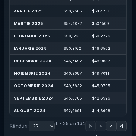
APRILIE 2025
$
50,9505
$
54,4751
$
54
MARTIE 2025
$
54,4872
$
50,1509
$
55,
FEBRUARIE 2025
$
50,1266
$
50,2776
$
52,
IANUARIE 2025
$
50,3162
$
46,6502
$
51,
DECEMBRIE 2024
$
46,6492
$
46,9687
$
50
NOIEMBRIE 2024
$
46,9687
$
49,7014
$
50
OCTOMBRIE 2024
$
49,6832
$
45,0705
$
52
SEPTEMBRIE 2024
$
45,0705
$
42,6596
$
47
AUGUST 2024
$
42,6691
$
44,3608
$
44,
1 - 25 din 134
Rânduri:
|<
<
>
>|