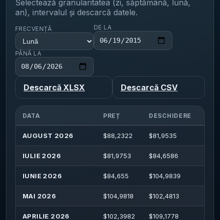
Selectează granularitatea (zi, săptămână, lună,
an), intervalul și descarcă datele.
DE LA
FRECVENȚĂ
PÂNĂ LA
Descarcă XLSX
Descarcă CSV
DATA
PREȚ
DESCHIDERE
MA
AUGUST 2026
$
88,2322
$
81,9535
$
89,
IULIE 2026
$
81,9753
$
84,6586
$
91,
IUNIE 2026
$
84,655
$
104,9839
$
107
MAI 2026
$
104,9818
$
102,4813
$
12
APRILIE 2026
$
102,3982
$
109,1778
$
115