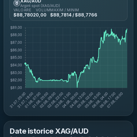
XAG/AUD
Argint spot (XAG/AUD)
VALOARE
VOLUM
MAXIM / MINIM
$
88,7802
0,00
$
88,7814
/ $
88,7766
Date istorice
XAG/AUD