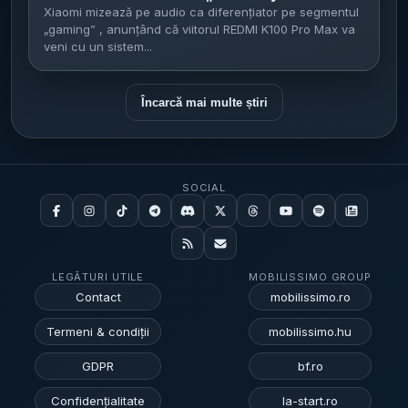
lansare pe 11 august și upgrade la difuzoare
Xiaomi mizează pe audio ca diferențiator pe segmentul
„gaming” , anunțând că viitorul REDMI K100 Pro Max va
1115D plus subwoofer dedicat
veni cu un sistem...
Încarcă mai multe știri
SOCIAL
LEGĂTURI UTILE
MOBILISSIMO GROUP
Contact
mobilissimo.ro
Termeni & condiții
mobilissimo.hu
GDPR
bf.ro
Confidențialitate
la-start.ro