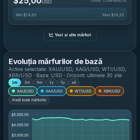
$25,00
FĂRĂ COMPARAȚIE
USD
Min
$24,60
Max
$26,20
Vezi și alte mărfuri
Evoluția mărfurilor de bază
Active selectate:
XAU/USD, XAG/USD, WTI/USD,
XBR/USD
· Baza: USD · Orizont:
ultimele 30 zile
1m
3m
6m
1y
5y
all
XAU/USD
XAG/USD
WTI/USD
XBR/USD
Arată toate mărfurile