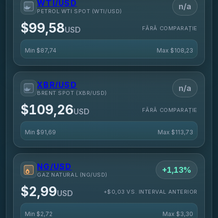
WTI/USD
n/a
PETROL WTI SPOT (WTI/USD)
$99,58
FĂRĂ COMPARAȚIE
USD
Min
$87,74
Max
$108,23
XBR/USD
n/a
BRENT SPOT (XBR/USD)
$109,26
FĂRĂ COMPARAȚIE
USD
Min
$91,69
Max
$113,73
NG/USD
+1,13%
GAZ NATURAL (NG/USD)
$2,99
+$0,03 VS. INTERVAL ANTERIOR
USD
Min
$2,72
Max
$3,30