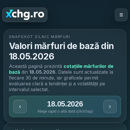
SNAPSHOT ZILNIC MĂRFURI
Valori mărfuri de bază din
18.05.2026
Această pagină prezintă
cotațiile mărfurilor de
bază
din
18.05.2026
. Datele sunt actualizate la
fiecare 30 de minute, iar graficele permit
evaluarea clară a tendinței și a volatilității pe
intervalul selectat.
18.05.2026
‹
›
Alege rapid o altă dată (click/tap)