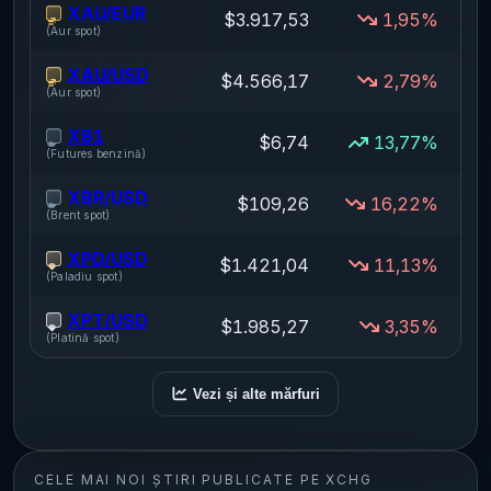
XAU/EUR
$3.917,53
1,95%
(
Aur spot
)
XAU/USD
$4.566,17
2,79%
$
(
Aur spot
)
XB1
$6,74
13,77%
(
Futures benzină
)
XBR/USD
$109,26
16,22%
(
Brent spot
)
XPD/USD
$1.421,04
11,13%
$
(
Paladiu spot
)
XPT/USD
$1.985,27
3,35%
$
(
Platină spot
)
Vezi și alte mărfuri
CELE MAI NOI ȘTIRI PUBLICATE PE XCHG