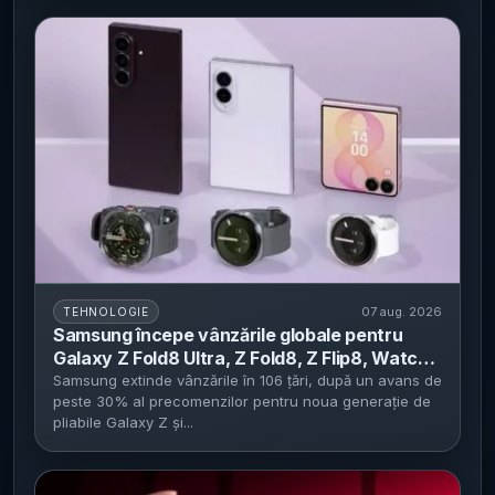
07 aug. 2026
TEHNOLOGIE
Samsung începe vânzările globale pentru
Galaxy Z Fold8 Ultra, Z Fold8, Z Flip8, Watch
Ultra2 și Watch9 - precomenzile au crescut
Samsung extinde vânzările în 106 țări, după un avans de
peste 30% al precomenzilor pentru noua generație de
cu peste 30% față de generația anterioară
pliabile Galaxy Z și...