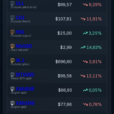
CL1
$99,57
9,29%
(
Futures petrol brut
)
CO1
$107,81
11,91%
(
Futures Brent
)
HG1
$25,00
3,25%
(
Futures cupru
)
NG/USD
$2,99
14,63%
(
Gaz natural
)
W_1
$696,60
2,61%
(
Futures grâu
)
WTI/USD
$99,58
12,11%
(
Petrol WTI spot
)
XAG/EUR
$66,93
0,05%
(
Argint spot
)
XAG/USD
$77,66
0,78%
(
Argint spot
)