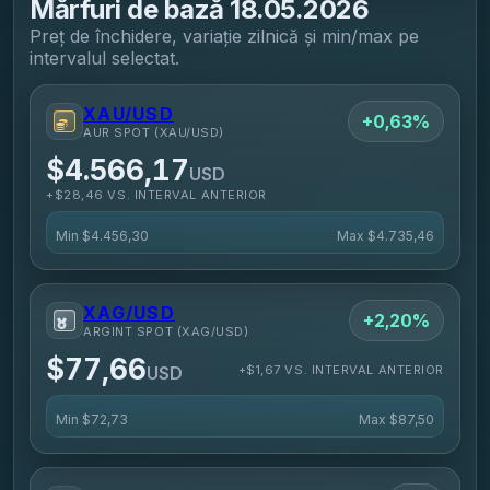
Mărfuri de bază
18.05.2026
Preț de închidere, variație zilnică și min/max pe
intervalul selectat.
XAU/USD
+0,63%
AUR SPOT (XAU/USD)
$4.566,17
USD
+$28,46 VS. INTERVAL ANTERIOR
Min
$4.456,30
Max
$4.735,46
XAG/USD
+2,20%
ARGINT SPOT (XAG/USD)
$77,66
+$1,67 VS. INTERVAL ANTERIOR
USD
Min
$72,73
Max
$87,50