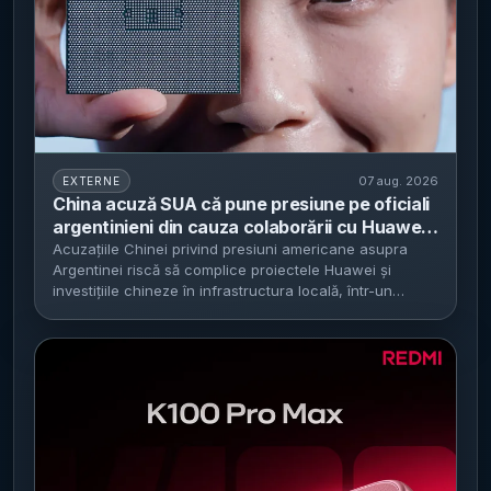
07 aug. 2026
EXTERNE
China acuză SUA că pune presiune pe oficiali
argentinieni din cauza colaborării cu Huawei -
disputa riscă să tensioneze relațiile Buenos
Acuzațiile Chinei privind presiuni americane asupra
Argentinei riscă să complice proiectele Huawei și
Aires–Washington–Beijing
investițiile chineze în infrastructura locală, într-un
moment în care...