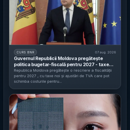
07 aug. 2026
CURS BNR
Guvernul Republicii Moldova pregătește
politica bugetar-fiscală pentru 2027 - taxe
noi pentru bănci și produse cu zahăr, plus
Republica Moldova pregătește o rescriere a fiscalității
pentru 2027 , cu taxe noi și ajustări de TVA care pot
schimbări de TVA și impozitare a muncii
schimba costurile pentru...