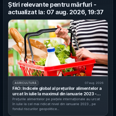
Știri relevante pentru mărfuri -
actualizat la: 07 aug. 2026, 19:37
07 aug. 2026
AGRICULTURĂ
FAO: Indicele global al prețurilor alimentelor a
urcat în iulie la maximul din ianuarie 2023 -
grâul s-a scumpit cu aproape 6% pe fondul
Prețurile alimentelor pe piețele internaționale au urcat
în iulie la cel mai ridicat nivel din ianuarie 2023 , pe
secetei și al riscurilor la exporturile din Marea
fondul riscurilor geopolitice...
Neagră