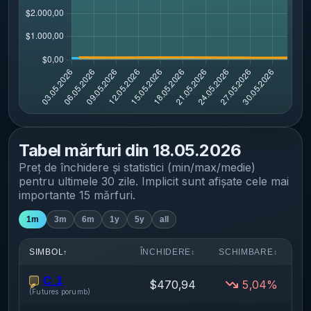
Tabel mărfuri din
18.05.2026
Preț de închidere și statistici (min/max/medie)
pentru
ultimele 30 zile
. Implicit sunt afișate cele mai
importante
15
mărfuri.
1m
3m
6m
1y
5y
all
SIMBOL
ÎNCHIDERE
SCHIMBARE
↑
↕
↕
C_1
$470,94
5,04%
(
Futures porumb
)