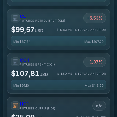
CL1
-5,53%
FUTURES PETROL BRUT (CL1)
$99,57
$-5,83 VS. INTERVAL ANTERIOR
USD
Min
$87,34
Max
$107,29
CO1
-1,37%
FUTURES BRENT (CO1)
$107,81
$-1,50 VS. INTERVAL ANTERIOR
USD
Min
$91,10
Max
$113,69
HG1
n/a
FUTURES CUPRU (HG1)