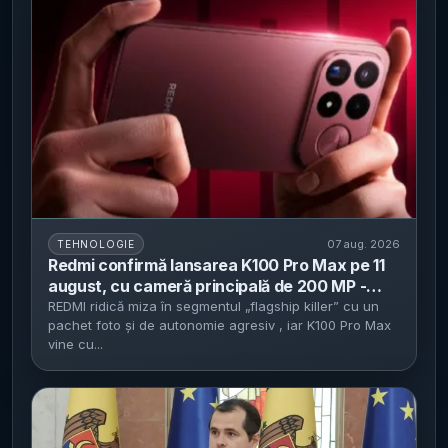
07 aug. 2026
TEHNOLOGIE
Redmi confirmă lansarea K100 Pro Max pe 11
august, cu cameră principală de 200 MP -
zoom periscopic 5x și baterie de 9.070 mAh
REDMI ridică miza în segmentul „flagship killer” cu un
pachet foto și de autonomie agresiv , iar K100 Pro Max
cu încărcare 100W
vine cu...