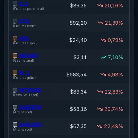
CL1
$89,35
20,16%
(
Futures petrol brut
)
CO1
$92,20
21,39%
(
Futures Brent
)
HG1
$24,40
0,79%
(
Futures cupru
)
NG/USD
$3,11
7,10%
(
Gaz natural
)
W_1
$583,54
4,98%
(
Futures grâu
)
WTI/USD
$89,34
22,83%
(
Petrol WTI spot
)
XAG/EUR
$58,16
20,74%
(
Argint spot
)
XAG/USD
$67,35
22,49%
(
Argint spot
)