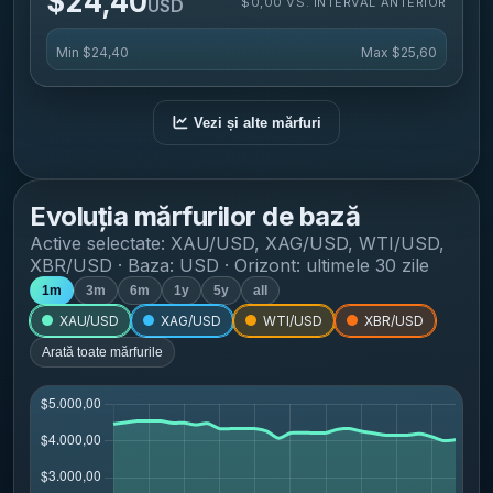
$24,40
$0,00 VS. INTERVAL ANTERIOR
USD
Min
$24,40
Max
$25,60
Vezi și alte mărfuri
Evoluția mărfurilor de bază
Active selectate:
XAU/USD, XAG/USD, WTI/USD,
XBR/USD
· Baza: USD · Orizont:
ultimele 30 zile
1m
3m
6m
1y
5y
all
XAU/USD
XAG/USD
WTI/USD
XBR/USD
Arată toate mărfurile