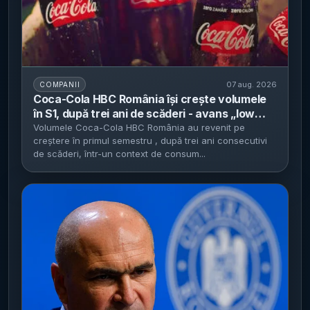
07 aug. 2026
COMPANII
Coca-Cola HBC România își crește volumele
în S1, după trei ani de scăderi - avans „low
single digits”, cu Coca-Cola Zero, Sprite și
Volumele Coca-Cola HBC România au revenit pe
creștere în primul semestru , după trei ani consecutivi
Monster în topul creșterilor
de scăderi, într-un context de consum...