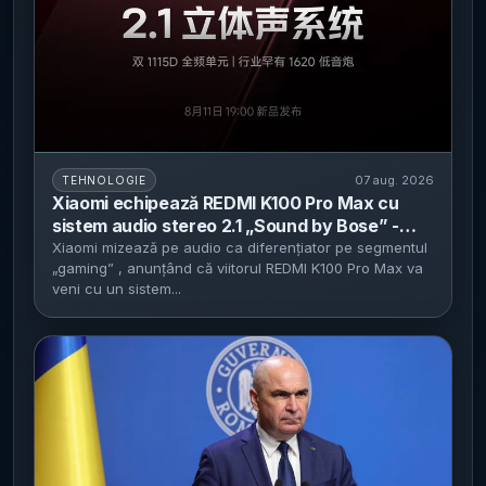
07 aug. 2026
TEHNOLOGIE
Xiaomi echipează REDMI K100 Pro Max cu
sistem audio stereo 2.1 „Sound by Bose” -
lansare pe 11 august și upgrade la difuzoare
Xiaomi mizează pe audio ca diferențiator pe segmentul
„gaming” , anunțând că viitorul REDMI K100 Pro Max va
1115D plus subwoofer dedicat
veni cu un sistem...