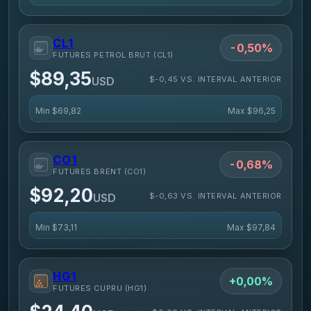
CL1
-0,50%
FUTURES PETROL BRUT (CL1)
$89,35
$-0,45 VS. INTERVAL ANTERIOR
USD
Min
$69,82
Max
$96,25
CO1
-0,68%
FUTURES BRENT (CO1)
$92,20
$-0,63 VS. INTERVAL ANTERIOR
USD
Min
$73,11
Max
$97,84
HG1
+0,00%
FUTURES CUPRU (HG1)