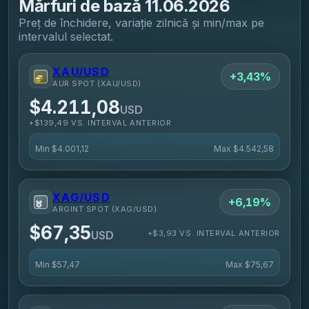
Mărfuri de bază
11.06.2026
Preț de închidere, variație zilnică și min/max pe
intervalul selectat.
XAU/USD
+3,43%
AUR SPOT (XAU/USD)
$4.211,08
USD
+$139,49 VS. INTERVAL ANTERIOR
Min
$4.001,12
Max
$4.542,58
XAG/USD
+6,19%
ARGINT SPOT (XAG/USD)
$67,35
+$3,93 VS. INTERVAL ANTERIOR
USD
Min
$57,47
Max
$75,67