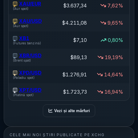
XAU/EUR
$3.637,34
7,62%
$
(
Aur spot
)
XAU/USD
$4.211,08
9,65%
$
(
Aur spot
)
XB1
$7,10
0,80%
(
Futures benzină
)
XBR/USD
$89,13
19,19%
(
Brent spot
)
XPD/USD
$1.276,91
14,64%
$
(
Paladiu spot
)
XPT/USD
$1.723,73
16,94%
$
(
Platină spot
)
Vezi și alte mărfuri
CELE MAI NOI ȘTIRI PUBLICATE PE XCHG