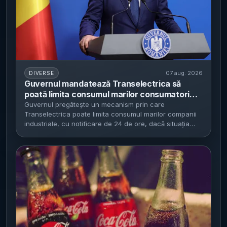
07 aug. 2026
DIVERSE
Guvernul mandatează Transelectrica să
poată limita consumul marilor consumatori
industriali - tranșele se aprobă vineri, cu
Guvernul pregătește un mecanism prin care
Transelectrica poate limita consumul marilor companii
notificare de minimum 24 de ore; casnicii și
industriale, cu notificare de 24 de ore, dacă situația
spitalele, exceptate
din...