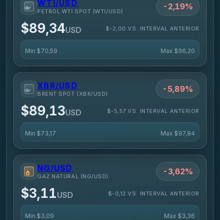
WTI/USD
-2,19%
PETROL WTI SPOT (WTI/USD)
$89,34
$-2,00 VS. INTERVAL ANTERIOR
USD
Min
$70,59
Max
$96,20
XBR/USD
-5,89%
BRENT SPOT (XBR/USD)
$89,13
$-5,57 VS. INTERVAL ANTERIOR
USD
Min
$73,17
Max
$97,84
NG/USD
-3,62%
GAZ NATURAL (NG/USD)
$3,11
$-0,12 VS. INTERVAL ANTERIOR
USD
Min
$3,09
Max
$3,36