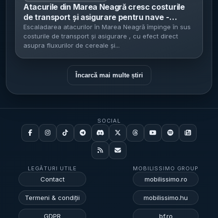
Atacurile din Marea Neagră cresc costurile
de transport și asigurare pentru nave -
FESCO suspendă comenzi noi, iar tarifele
Escaladarea atacurilor în Marea Neagră împinge în sus
costurile de transport și asigurare , cu efect direct
pentru petroliere trec de 300.000 de dolari/zi
asupra fluxurilor de cereale și...
Încarcă mai multe știri
SOCIAL
LEGĂTURI UTILE
MOBILISSIMO GROUP
Contact
mobilissimo.ro
Termeni & condiții
mobilissimo.hu
GDPR
bf.ro