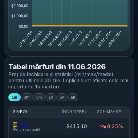
Tabel mărfuri din
11.06.2026
Preț de închidere și statistici (min/max/medie)
pentru
ultimele 30 zile
. Implicit sunt afișate cele mai
importante
15
mărfuri.
1m
3m
6m
1y
5y
all
SIMBOL
ÎNCHIDERE
SCHIMBARE
↑
↕
↕
C_1
$415,10
8,25%
(
Futures porumb
)