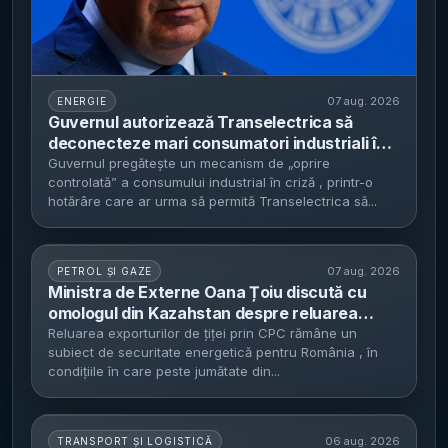
07 aug. 2026
ENERGIE
Guvernul autorizează Transelectrica să
deconecteze mari consumatori industriali în
caz de criză energetică - notificare cu 24 de
Guvernul pregătește un mecanism de „oprire
controlată” a consumului industrial în criză , printr-o
ore înainte, consumatorii casnici și spitalele
hotărâre care ar urma să permită Transelectrica să...
sunt exceptate
07 aug. 2026
PETROL ȘI GAZE
Ministra de Externe Oana Țoiu discută cu
omologul din Kazahstan despre reluarea
exporturilor de țiței prin CPC - România invocă
Reluarea exporturilor de țiței prin CPC rămâne un
subiect de securitate energetică pentru România , în
securitatea energetică și protecția
condițiile în care peste jumătate din...
infrastructurii critice după incidente în Marea
Neagră
06 aug. 2026
TRANSPORT ȘI LOGISTICĂ