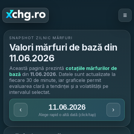
SNAPSHOT ZILNIC MĂRFURI
Valori mărfuri de bază din
11.06.2026
Această pagină prezintă
cotațiile mărfurilor de
bază
din
11.06.2026
. Datele sunt actualizate la
fiecare 30 de minute, iar graficele permit
evaluarea clară a tendinței și a volatilității pe
intervalul selectat.
11.06.2026
‹
›
Alege rapid o altă dată (click/tap)