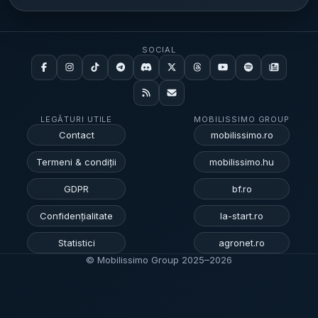
SOCIAL
LEGĂTURI UTILE
MOBILISSIMO GROUP
Contact
mobilissimo.ro
Termeni & condiții
mobilissimo.hu
GDPR
bf.ro
Confidențialitate
la-start.ro
Statistici
agronet.ro
© Mobilissimo Group 2025–
2026