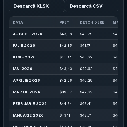
Descarcă XLSX
Descarcă CSV
DATA
PREȚ
DESCHIDERE
MAXIM
AUGUST 2026
$
43,38
$
43,29
$
43,45
IULIE 2026
$
42,85
$
41,17
$
42,95
IUNIE 2026
$
41,37
$
43,32
$
43,71
MAI 2026
$
43,43
$
42,62
$
43,83
APRILIE 2026
$
42,26
$
40,29
$
43,70
MARTIE 2026
$
39,67
$
42,92
$
43,19
FEBRUARIE 2026
$
44,34
$
43,41
$
44,65
IANUARIE 2026
$
43,11
$
42,71
$
44,42
DECEMBRIE 2025
$
42,50
$
40,60
$
42,94