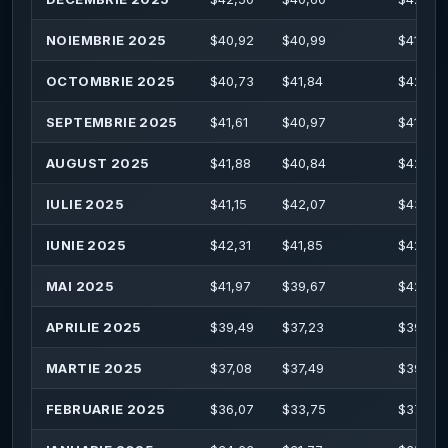
NOIEMBRIE 2025
$
40,92
$
40,99
$
41,70
OCTOMBRIE 2025
$
40,73
$
41,84
$
42,61
SEPTEMBRIE 2025
$
41,61
$
40,97
$
41,71
AUGUST 2025
$
41,88
$
40,84
$
42,78
IULIE 2025
$
41,15
$
42,07
$
43,31
IUNIE 2025
$
42,31
$
41,85
$
42,87
MAI 2025
$
41,97
$
39,67
$
42,40
APRILIE 2025
$
39,49
$
37,23
$
39,69
MARTIE 2025
$
37,08
$
37,49
$
39,36
FEBRUARIE 2025
$
36,07
$
33,75
$
37,07