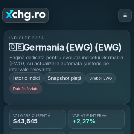
INDICI DE BAZĂ
Germania (EWG)
(
EWG
)
🇩🇪
Pagină dedicată pentru evoluția indicelui
Germania
(EWG)
, cu actualizare automată și istoric pe
intervale relevante.
Istoric indici
Snapshot piață
Simbol:
EWG
Date întârziate
VALOARE CURENTĂ
VARIAȚIE INTERVAL
$
43,645
+2,27%