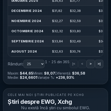
IANUARIE 2025
$
34,63
$
31,77
$
35,07
DECEMBRIE 2024
$
31,82
$
32,38
$
33,53
NOIEMBRIE 2024
$
32,27
$
32,59
$
32,88
OCTOMBRIE 2024
$
32,32
$
33,80
$
33,80
SEPTEMBRIE 2024
$
33,84
$
32,49
$
34,12
AUGUST 2024
$
32,63
$
30,74
$
32,72
1 - 25 din 365
Rânduri:
|<
<
>
>|
Maxim:
$44,65
Minim:
$8,07
Diferență:
$36,58
Medie:
$24,6601
Variație %:
+236,93%
CELE MAI NOI ȘTIRI PUBLICATE PE XCHG
Știri despre EWG, Xchg
Nu există încă știri cu simbolul
EWG
.