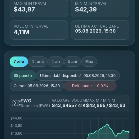
MAXIM INTERVAL
MINIM INTERVAL
$
43,87
$
42,39
VOLUM INTERVAL
ULTIMA ACTUALIZARE
4,11M
05.08.2026, 15:30
7 zile
1 lună
1 an
5 ani
Max
65
puncte
Ultima dată disponibilă:
05.08.2026, 15:30
Cursor:
05.08.2026, 15:30
Delta punct:
-0,02%
VALOARE
VOLUM
MAXIM / MINIM
EWG
🇩🇪
$
43,645
57,41K
$
43,665
/ $
43,63
Germania (EWG)