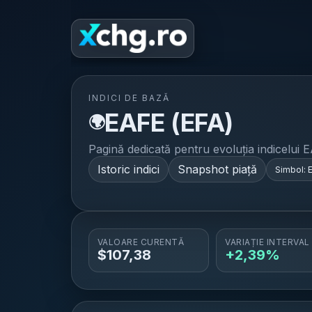
Home
Ș
INDICI DE BAZĂ
EAFE
(
EFA
)
🌍
Pagină dedicată pentru evoluția indicelui
E
Istoric indici
Snapshot piață
Simbol:
VALOARE CURENTĂ
VARIAȚIE INTERVAL
$
107,38
+2,39%