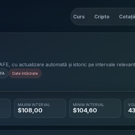
tiri
Drive
Convertor
Curs
Cripto
Cotații
AFE
, cu actualizare automată și istoric pe intervale relevant
EFA
Date întârziate
MAXIM INTERVAL
MINIM INTERVAL
VO
$
108,00
$
104,60
4