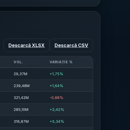
Descarcă XLSX
Descarcă CSV
VOL.
VARIAȚIE %
29,37M
+1,75%
239,48M
+1,64%
321,42M
-0,88%
285,10M
+2,42%
316,87M
+5,34%