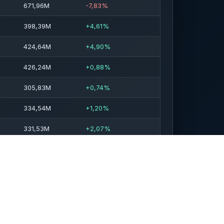
671,96M
-7,83%
398,39M
+4,61%
424,64M
+4,90%
426,24M
+0,88%
305,83M
+0,74%
334,54M
+1,20%
331,53M
+2,07%
263,85M
+4,52%
264,06M
-2,09%
323,87M
+0,65%
263,96M
+4,79%