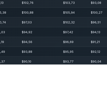
,13
$
102,76
$
103,73
$
93,08
5,38
$
100,88
$
105,94
$
100,27
0,74
$
97,03
$
102,32
$
96,51
,03
$
94,92
$
97,42
$
94,13
,19
$
94,56
$
96,69
$
91,21
,49
$
93,88
$
95,95
$
92,12
,37
$
90,10
$
93,77
$
90,04
,48
$
87,28
$
93,38
$
86,74
,52
$
89,11
$
91,57
$
87,35
,39
$
88,97
$
90,51
$
85,68
,81
$
84,98
$
89,46
$
84,37