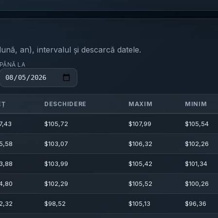
ună, an), intervalul și descarcă datele.
PÂNĂ LA
EȚ
DESCHIDERE
MAXIM
MINIM
7,43
$
105,72
$
107,99
$
105,54
5,58
$
103,07
$
106,32
$
102,26
3,88
$
103,99
$
105,42
$
101,34
4,80
$
102,29
$
105,52
$
100,26
2,32
$
98,52
$
105,13
$
96,36