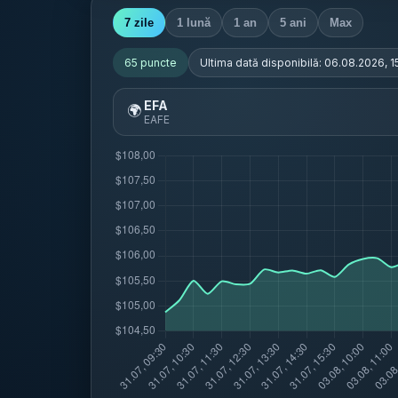
7 zile
1 lună
1 an
5 ani
Max
65
puncte
Ultima dată disponibilă:
06.08.2026, 1
EFA
🌍
EAFE