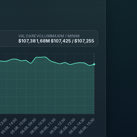
VALOARE
VOLUM
MAXIM / MINIM
$
107,38
1,68M
$
107,425
/ $
107,255