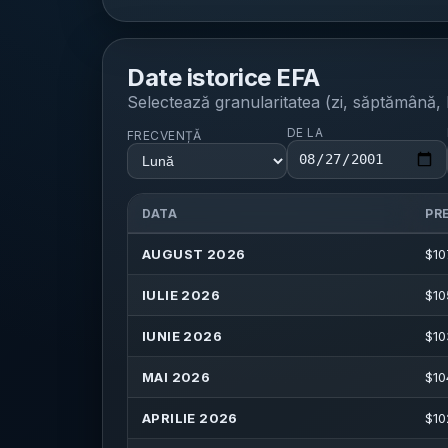
Date istorice
EFA
Selectează granularitatea (zi, săptămână, l
DE LA
FRECVENȚĂ
DATA
PR
AUGUST 2026
$
10
IULIE 2026
$
10
IUNIE 2026
$
10
MAI 2026
$
10
APRILIE 2026
$
10