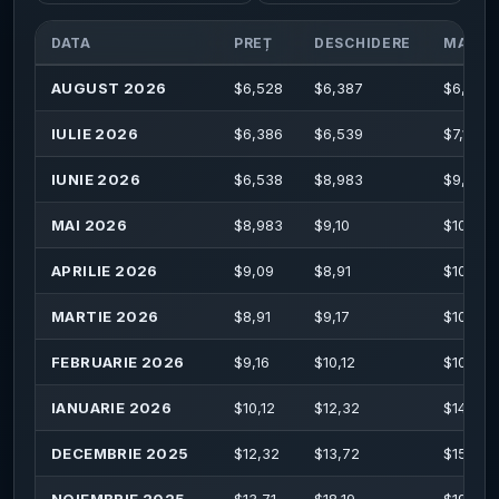
DATA
PREȚ
DESCHIDERE
MAXIM
AUGUST 2026
$
6,528
$
6,387
$
6,987
IULIE 2026
$
6,386
$
6,539
$
7,115
IUNIE 2026
$
6,538
$
8,983
$
9,074
MAI 2026
$
8,983
$
9,10
$
10,49
APRILIE 2026
$
9,09
$
8,91
$
10,01
MARTIE 2026
$
8,91
$
9,17
$
10,55
FEBRUARIE 2026
$
9,16
$
10,12
$
10,34
IANUARIE 2026
$
10,12
$
12,32
$
14,95
DECEMBRIE 2025
$
12,32
$
13,72
$
15,09
NOIEMBRIE 2025
$
13,71
$
18,19
$
19,01