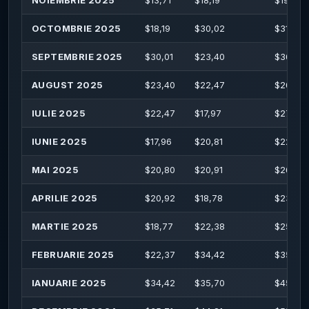
OCTOMBRIE 2025
$
18,19
$
30,02
$
31,57
SEPTEMBRIE 2025
$
30,01
$
23,40
$
36,16
AUGUST 2025
$
23,40
$
22,47
$
26,77
IULIE 2025
$
22,47
$
17,97
$
27,38
IUNIE 2025
$
17,96
$
20,81
$
22,77
MAI 2025
$
20,80
$
20,91
$
26,84
APRILIE 2025
$
20,92
$
18,78
$
23,08
MARTIE 2025
$
18,77
$
22,38
$
25,12
FEBRUARIE 2025
$
22,37
$
34,42
$
35,10
IANUARIE 2025
$
34,42
$
35,70
$
45,05