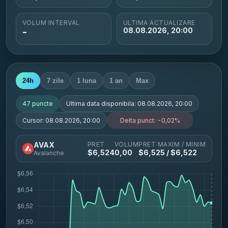
VOLUM INTERVAL
ULTIMA ACTUALIZARE
-
08.08.2026, 20:00
24h
7 zile
1 luna
1 an
Max
47
puncte
Ultima data disponibila:
08.08.2026, 20:00
Cursor:
08.08.2026, 20:00
Delta punct:
-0,02%
PRET
VOLUM
PRET MAXIM / MINIM
AVAX
$
6,524
0,00
$
6,525
/ $
6,522
Avalanche