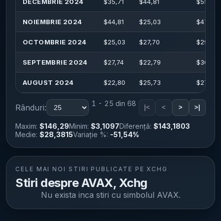
DECEMBRIE 2024
$
35,71
$
44,81
$
55,79
NOIEMBRIE 2024
$
44,81
$
25,03
$
47,93
OCTOMBRIE 2024
$
25,03
$
27,70
$
29,87
SEPTEMBRIE 2024
$
27,74
$
22,79
$
30,83
AUGUST 2024
$
22,80
$
25,73
$
27,98
1 - 25 din 68
Rânduri:
|<
<
>
>|
Maxim:
$146,29
Minim:
$3,1097
Diferență:
$143,1803
Medie:
$28,3815
Variație %:
-51,54%
CELE MAI NOI STIRI PUBLICATE PE XCHG
Stiri despre AVAX, Xchg
Nu exista inca stiri cu simbolul
AVAX
.