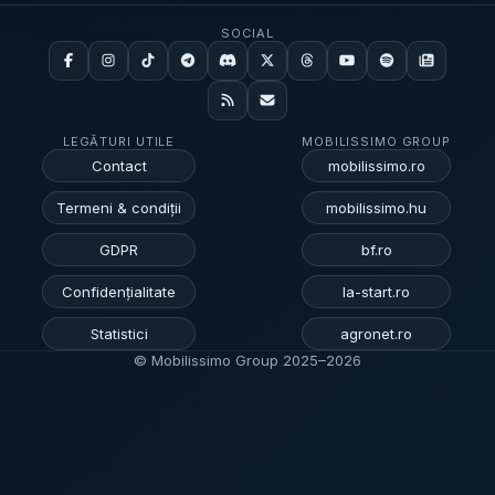
SOCIAL
LEGĂTURI UTILE
MOBILISSIMO GROUP
Contact
mobilissimo.ro
Termeni & condiții
mobilissimo.hu
GDPR
bf.ro
Confidențialitate
la-start.ro
Statistici
agronet.ro
© Mobilissimo Group 2025–
2026